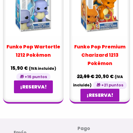
22,99 €.
20,90 €
Funko Pop Wartortle
Funko Pop Premium
1212 Pokémon
Charizard 1213
Pokémon
15,90
€
(IVA incluido)
22,99
€
20,90
€
🎁 +16 puntos
(IVA
🎁 +21 puntos
incluido)
¡RESERVA!
¡RESERVA!
Pago
Envío