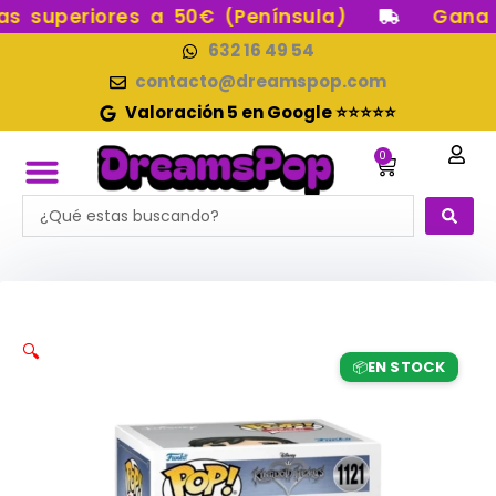
Ir
 superiores a 50€ (Península)
Gana pu
al
632 16 49 54
contenido
contacto@dreamspop.com
Valoración 5 en Google ⭐⭐⭐⭐⭐
0
Carrito
Search
FUNKO POP!
RESERVAS FUNKO POP
FUNKOS EN STOCK
FIGURAS DE COLECCIÓN
...
🔍
EN STOCK
📦