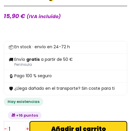
15,90
€
(IVA incluido)
Funko
📦
En stock · envío en 24-72 h
Xion
With
🚚
Envío
gratis
a partir de 50 €
Keyblade
Península
1121
🔒
Pago 100 % seguro
Kingdom
🛡
¿Llega dañado en el transporte? Sin coste para ti
Hearts
cantidad
Hay existencias
🎁 +16 puntos
Añadir al carrito
-
+