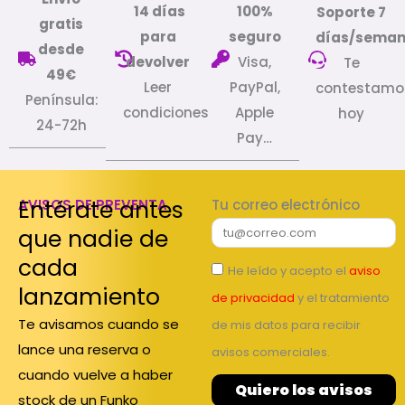
14 días
100%
Soporte 7
gratis
para
seguro
días/sema
desde
devolver
Visa,
Te
49€
Leer
PayPal,
contestamo
Península:
condiciones
Apple
hoy
24-72h
Pay…
Entérate antes
AVISOS DE PREVENTA
Tu correo electrónico
que nadie de
cada
He leído y acepto el
aviso
lanzamiento
de privacidad
y el tratamiento
Te avisamos cuando se
de mis datos para recibir
lance una reserva o
avisos comerciales.
cuando vuelve a haber
Quiero los avisos
stock de un Funko