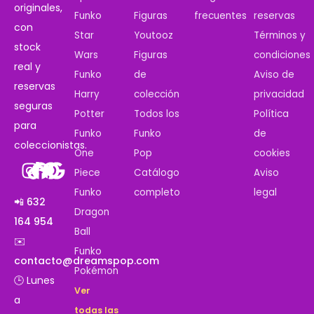
originales,
Funko
Figuras
frecuentes
reservas
con
Star
Youtooz
Términos y
stock
Wars
Figuras
condiciones
real y
Funko
de
Aviso de
reservas
Harry
colección
privacidad
seguras
Potter
Todos los
Política
para
Funko
Funko
de
coleccionistas.
One
Pop
cookies
Piece
Catálogo
Aviso
Funko
completo
legal
📲 632
Dragon
164 954
Ball
✉️
Funko
contacto@dreamspop.com
Pokémon
🕒 Lunes
Ver
a
todas las