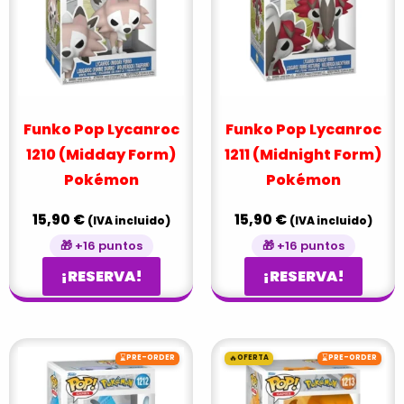
Funko Pop Lycanroc
Funko Pop Lycanroc
1210 (Midday Form)
1211 (Midnight Form)
Pokémon
Pokémon
15,90
€
15,90
€
(IVA incluido)
(IVA incluido)
🎁 +16 puntos
🎁 +16 puntos
¡RESERVA!
¡RESERVA!
El
El
⌛
🔥
⌛
PRE-ORDER
OFERTA
PRE-ORDER
precio
precio
original
actual
era:
es: