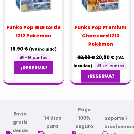
Funko Pop Wartortle
Funko Pop Premium
1212 Pokémon
Charizard 1213
Pokémon
15,90
€
(IVA incluido)
22,99
€
20,90
€
🎁 +16 puntos
(IVA
🎁 +21 puntos
incluido)
¡RESERVA!
¡RESERVA!
Pago
Envío
14 días
100%
Soporte 7
gratis
para
seguro
días/sema
desde