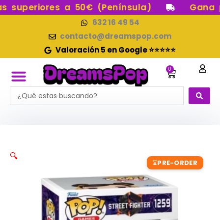
Ir
superiores a 50€ (Península)
Gana pu
al
632 16 49 54
contenido
contacto@dreamspop.com
Valoración 5 en Google ⭐⭐⭐⭐⭐
0
Carrito
Search
FUNKO POP!
RESERVAS FUNKO POP
FUNKOS EN STOCK
FIGURAS DE COLECCIÓN
...
🔍
PRE-ORDER
⌛