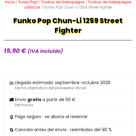
Inicio
/
Funko Pop!
/
Funkos de Videojuegos
/
Funkos de Videojuegos
clásicos
/ Funko Pop Chun-Li 1259 Street Fighter
Funko Pop Chun-Li 1259 Street
Fighter
15,90
€
(IVA incluido)
Funko
📅
Llegada estimada: septiembre-octubre 2026
Pop
Fecha orientativa del proveedor oficial
Chun-
🚚
Envío
gratis
a partir de 50 €
Li
Península
1259
🔒
Pago seguro · se abona al reservar
Street
Fighter
🔄
Cancela antes del envío · reembolso del 90 %
cantidad