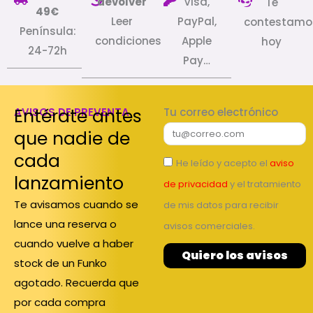
devolver
Visa,
Te
49€
Leer
PayPal,
contestamo
Península:
condiciones
Apple
hoy
24-72h
Pay…
Entérate antes
AVISOS DE PREVENTA
Tu correo electrónico
que nadie de
cada
He leído y acepto el
aviso
lanzamiento
de privacidad
y el tratamiento
Te avisamos cuando se
de mis datos para recibir
lance una reserva o
avisos comerciales.
cuando vuelve a haber
Quiero los avisos
stock de un Funko
agotado. Recuerda que
por cada compra