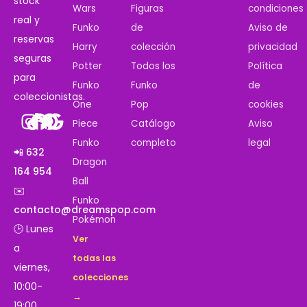
stock
Wars
Figuras
condiciones
real y
Funko
de
Aviso de
reservas
Harry
colección
privacidad
seguras
Potter
Todos los
Política
para
Funko
Funko
de
coleccionistas.
One
Pop
cookies
Piece
Catálogo
Aviso
Funko
completo
legal
📲 632
Dragon
164 954
Ball
✉️
Funko
contacto@dreamspop.com
Pokémon
🕒 Lunes
Ver
a
todas las
viernes,
colecciones
10:00-
→
19:00