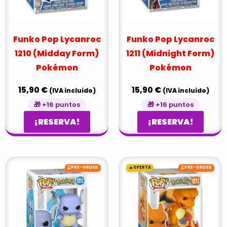
Funko Pop Lycanroc
Funko Pop Lycanroc
1210 (Midday Form)
1211 (Midnight Form)
Pokémon
Pokémon
15,90
€
15,90
€
(IVA incluido)
(IVA incluido)
🎁 +16 puntos
🎁 +16 puntos
¡RESERVA!
¡RESERVA!
El
El
⌛
🔥
⌛
PRE-ORDER
OFERTA
PRE-ORDER
precio
precio
original
actual
era:
es:
22,99 €.
20,90 €