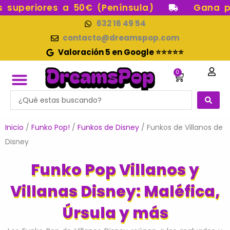
Ir
periores a 50€ (Península)
Gana punt
al
632 16 49 54
contenido
contacto@dreamspop.com
Valoración 5 en Google ⭐⭐⭐⭐⭐
0
Carrito
Search
FUNKO POP!
RESERVAS FUNKO POP
FUNKOS EN STOCK
FIGURAS DE COLECCIÓN
...
Inicio
/
Funko Pop!
/
Funkos de Disney
/ Funkos de Villanos de
Disney
Funko Pop Villanos y
Villanas Disney: Maléfica,
Úrsula y más