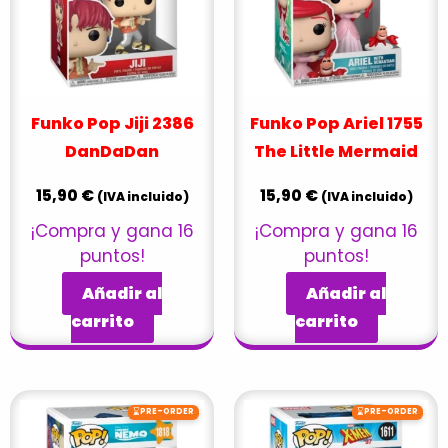
Funko Pop Jiji 2386
Funko Pop Ariel 1755
DanDaDan
The Little Mermaid
15,90
€
15,90
€
(IVA incluido)
(IVA incluido)
¡Compra y gana 16
¡Compra y gana 16
puntos!
puntos!
Añadir al
Añadir al
carrito
carrito
⌛
⌛
PRE-ORDER
PRE-ORDER