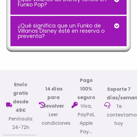
Funko Pop?
¿Qué significa que un Funko de
Villanos Disney esté en reserva o
preventa?
Pago
Envío
14 días
100%
Soporte 7
gratis
para
seguro
días/sema
desde
devolver
Visa,
Te
49€
Leer
PayPal,
contestamo
Península:
condiciones
Apple
hoy
24-72h
Pay…