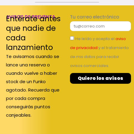
Entérate antes
AVISOS DE PREVENTA
Tu correo electrónico
que nadie de
cada
He leído y acepto el
aviso
lanzamiento
de privacidad
y el tratamiento
Te avisamos cuando se
de mis datos para recibir
lance una reserva o
avisos comerciales.
cuando vuelve a haber
Quiero los avisos
stock de un Funko
agotado. Recuerda que
por cada compra
conseguirás puntos
canjeables.