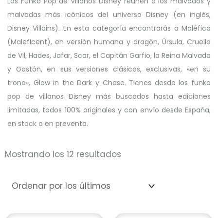
Los Funko Pop de Villanos Disney reúnen a los malvados y
malvadas más icónicos del universo Disney (en inglés,
Disney Villains). En esta categoría encontrarás a Maléfica
(Maleficent), en versión humana y dragón, Úrsula, Cruella
de Vil, Hades, Jafar, Scar, el Capitán Garfio, la Reina Malvada
y Gastón, en sus versiones clásicas, exclusivas, «en su
trono», Glow in the Dark y Chase. Tienes desde los funko
pop de villanos Disney más buscados hasta ediciones
limitadas, todos 100% originales y con envío desde España,
en stock o en preventa.
Ordenado
Mostrando los 12 resultados
por
los
últimos