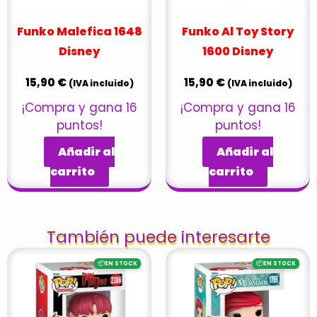
Funko Malefica 1648
Funko Al Toy Story
Disney
1600 Disney
15,90
€
15,90
€
(IVA incluido)
(IVA incluido)
¡Compra y gana 16
¡Compra y gana 16
puntos!
puntos!
Añadir al
Añadir al
carrito
carrito
También puede interesarte
📦
📦
EN STOCK
EN STOCK