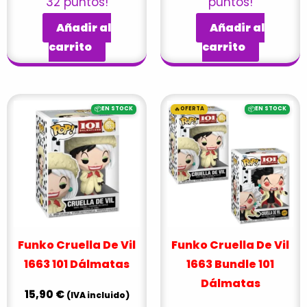
32 puntos!
puntos!
Añadir al
Añadir al
carrito
carrito
El
El
📦
🔥
📦
EN STOCK
OFERTA
EN STOCK
precio
precio
original
actual
era:
es:
54,90 €.
49,90 €
Funko Cruella De Vil
Funko Cruella De Vil
1663 101 Dálmatas
1663 Bundle 101
Dálmatas
15,90
€
(IVA incluido)