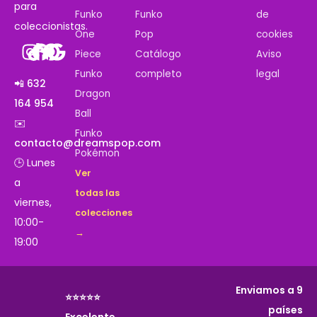
para
Funko
Funko
de
coleccionistas.
One
Pop
cookies
Piece
Catálogo
Aviso
Funko
completo
legal
📲 632
Dragon
164 954
Ball
✉️
Funko
contacto@dreamspop.com
Pokémon
🕒 Lunes
Ver
a
todas las
viernes,
colecciones
10:00-
→
19:00
Enviamos a 9
⭐⭐⭐⭐⭐
países
Excelente