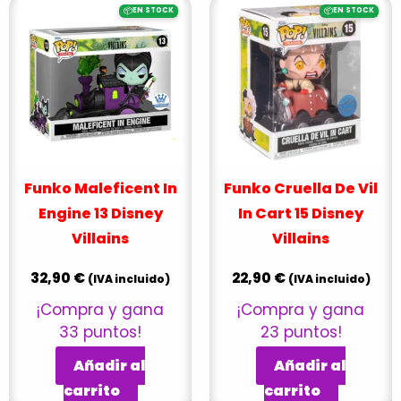
📦
📦
EN STOCK
EN STOCK
Funko Maleficent In
Funko Cruella De Vil
Engine 13 Disney
In Cart 15 Disney
Villains
Villains
32,90
€
22,90
€
(IVA incluido)
(IVA incluido)
¡Compra y gana
¡Compra y gana
33 puntos!
23 puntos!
Añadir al
Añadir al
carrito
carrito