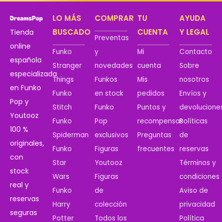
LO MÁS
COMPRAR
TU
AYUDA
BUSCADO
CUENTA
Y LEGAL
Tienda
Preventas
online
Funko
y
Mi
Contacto
española
Stranger
novedades
cuenta
Sobre
especializada
Things
Funkos
Mis
nosotros
en Funko
Funko
en stock
pedidos
Envíos y
Pop y
Stitch
Funko
Puntos y
devolucione
Youtooz
Funko
Pop
recompensas
Políticas
100 %
Spiderman
exclusivos
Preguntas
de
originales,
Funko
Figuras
frecuentes
reservas
con
Star
Youtooz
Términos y
stock
Wars
Figuras
condiciones
real y
Funko
de
Aviso de
reservas
Harry
colección
privacidad
seguras
Potter
Todos los
Política