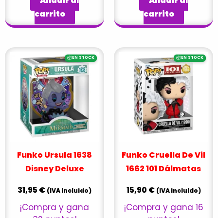
Añadir al
Añadir al
carrito
carrito
📦
📦
EN STOCK
EN STOCK
Funko Ursula 1638
Funko Cruella De Vil
Disney Deluxe
1662 101 Dálmatas
31,95
€
15,90
€
(IVA incluido)
(IVA incluido)
¡Compra y gana
¡Compra y gana 16