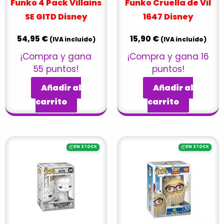
Funko 4 Pack Villains
Funko Cruella de Vil
SE GITD Disney
1647 Disney
54,95
€
15,90
€
(IVA incluido)
(IVA incluido)
¡Compra y gana
¡Compra y gana 16
55 puntos!
puntos!
Añadir al
Añadir al
carrito
carrito
📦
📦
EN STOCK
EN STOCK