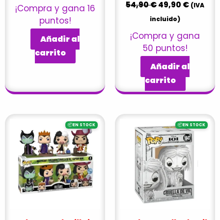
54,90
€
49,90
€
(IVA
¡Compra y gana 16
puntos!
incluido)
¡Compra y gana
Añadir al
50 puntos!
carrito
Añadir al
carrito
📦
📦
EN STOCK
EN STOCK