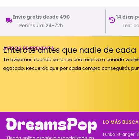
Envío gratis desde 49€
14 días p
Península: 24-72h
Leer c
Entérate antes que nadie de cada
AVISOS DE PREVENTA
Te avisamos cuando se lance una reserva o cuando vuelve
agotado. Recuerda que por cada compra conseguirás pun
LO MÁS BUSC
Funko Stranger T
Tienda online española especializada en