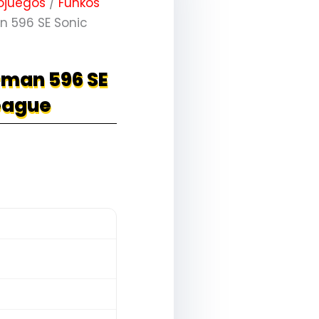
ojuegos
/
Funkos
n 596 SE Sonic
rman 596 SE
League