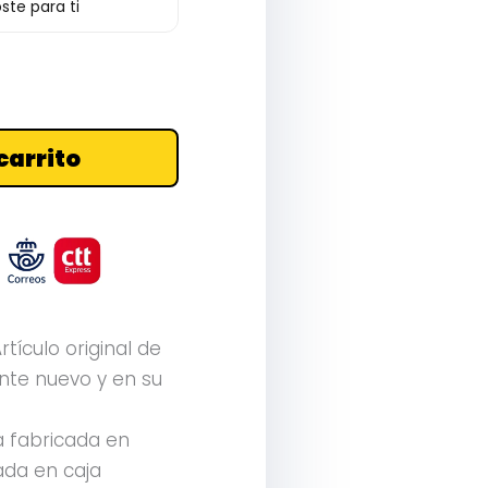
ste para ti
carrito
rtículo original de
te nuevo y en su
a fabricada en
tada en caja