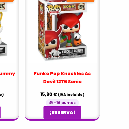
 Mummy
Funko Pop Knuckles As
Devil 1276 Sonic
15,90
€
o)
(IVA incluido)
🎁 +16 puntos
¡RESERVA!