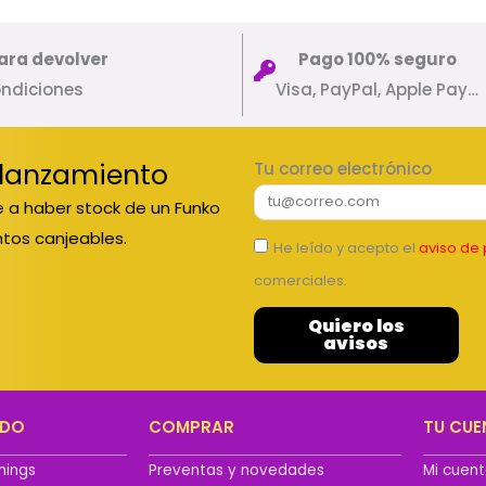
ara devolver
Pago 100% seguro
ondiciones
Visa, PayPal, Apple Pay…
 lanzamiento
Tu correo electrónico
 a haber stock de un Funko
tos canjeables.
He leído y acepto el
aviso de 
comerciales.
Quiero los
avisos
ADO
COMPRAR
TU CUE
hings
Preventas y novedades
Mi cuen