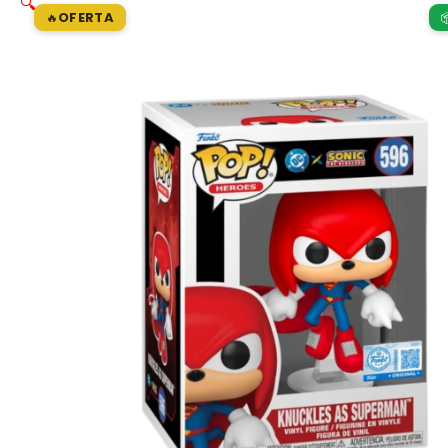
🔍
OFERTA
🔥
