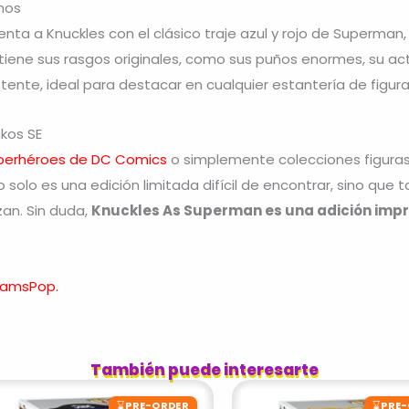
nos
enta a Knuckles con el clásico traje azul y rojo de Superman
ene sus rasgos originales, como sus puños enormes, su actit
ente, ideal para destacar en cualquier estantería de figura
nkos SE
perhéroes de DC Comics
o simplemente colecciones figur
No solo es una edición limitada difícil de encontrar, sino qu
an. Sin duda,
Knuckles As Superman es una adición impr
reamsPop.
También puede interesarte
⌛
⌛
PRE-ORDER
PRE