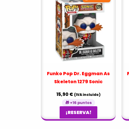
Funko Pop Dr. Eggman As
Skeleton 1279 Sonic
15,90
€
(IVA incluido)
🎁 +16 puntos
¡RESERVA!