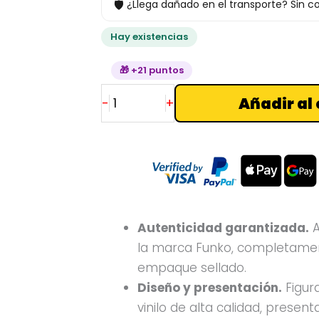
🛡
¿Llega dañado en el transporte? Sin co
Justice
League
Hay existencias
cantidad
🎁 +21 puntos
Añadir al 
-
+
Autenticidad garantizada.
A
la marca Funko, completamen
empaque sellado.
Diseño y presentación.
Figur
vinilo de alta calidad, presen