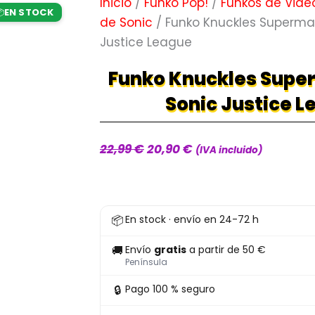
Inicio
/
Funko Pop!
/
Funkos de Vide
EN STOCK

de Sonic
/ Funko Knuckles Superma
Justice League
Funko Knuckles Supe
Sonic Justice 
El
El
22,99
€
20,90
€
(IVA incluido)
precio
precio
original
actual
Funko
era:
es:
📦
En stock · envío en 24-72 h
Knuckles
22,99 €.
20,90 €.
Superman
🚚
Envío
gratis
a partir de 50 €
596
Península
SE
🔒
Pago 100 % seguro
Sonic