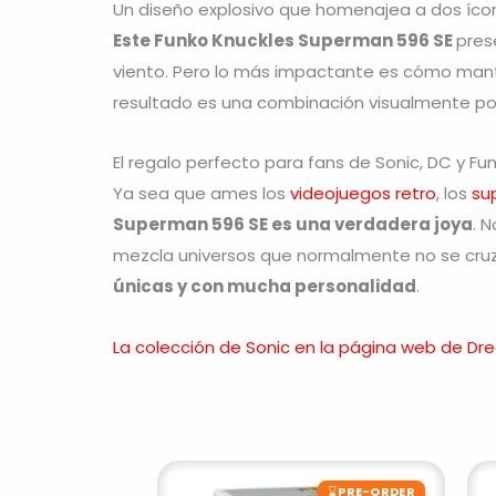
Un diseño explosivo que homenajea a dos íco
Este Funko Knuckles Superman 596 SE
pres
viento. Pero lo más impactante es cómo manti
resultado es una combinación visualmente pot
El regalo perfecto para fans de Sonic, DC y Fu
Ya sea que ames los
videojuegos retro
, los
su
Superman 596 SE es una verdadera joya
. 
mezcla universos que normalmente no se cruz
únicas y con mucha personalidad
.
La colección de Sonic en la página web de D
⌛
PRE-ORDER