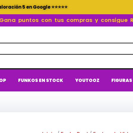
aloración 5 en Google ⭐⭐⭐⭐⭐
 puntos con tus compras y consigue REC
POP
FUNKOS EN STOCK
YOUTOOZ
FIGURAS