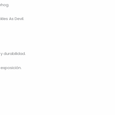
ehog
.
es As Devil.
y durabilidad.
 exposición.