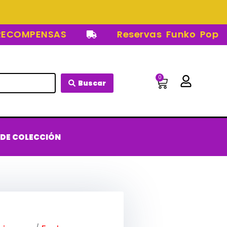
OMPENSAS
Reservas Funko Pop
0
Carrito
Buscar
 DE COLECCIÓN