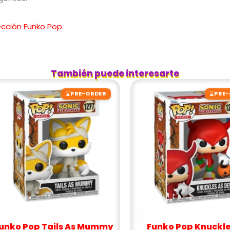
cción Funko Pop.
También puede interesarte
⌛
⌛
PRE-ORDER
PRE
unko Pop Tails As Mummy
Funko Pop Knuckle