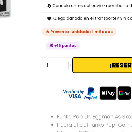
1279
🔄
Cancela antes del envío · reembolso d
Sonic
🛡
¿Llega dañado en el transporte? Sin co
cantidad
🔥 Preventa · unidades limitadas
🎁 +16 puntos
¡RESER
-
+
Funko Pop Dr. Eggman As Skel
Figura oficial Funko Pop! Gam