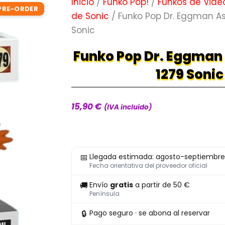
Inicio
/
Funko Pop!
/
Funkos de Vide
PRE-ORDER
de Sonic
/ Funko Pop Dr. Eggman As
Sonic
Funko Pop Dr. Eggman
1279 Sonic
15,90
€
(IVA incluido)
Funko
📅
Llegada estimada: agosto-septiembre
Pop
Fecha orientativa del proveedor oficial
Dr.
🚚
Envío
gratis
a partir de 50 €
Eggman
Península
As
🔒
Pago seguro · se abona al reservar
Skeleton