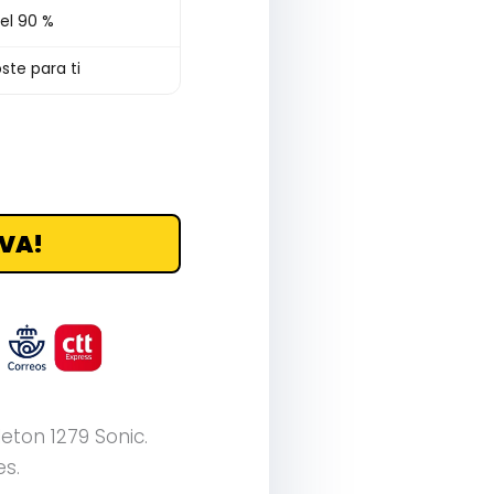
el 90 %
ste para ti
VA!
eton 1279 Sonic.
es.