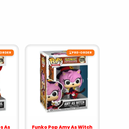
⌛
-ORDER
PRE-ORDER
s As
Funko Pop Amy As Witch