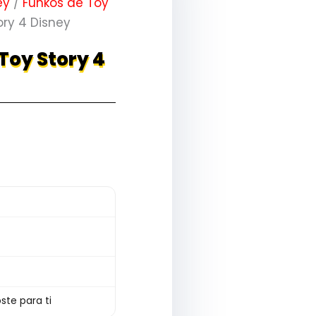
ey
/
Funkos de Toy
ory 4 Disney
Toy Story 4
ste para ti