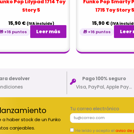
unko Pop Lilypad 1714 Toy
Funko Pop Smarty 
Story 5
1715 Toy Story 
15,90
€
15,90
€
(IVA incluido)
(IVA incluid
Leer más
Leer
🎁 +16 puntos
🎁 +16 puntos
ara devolver
Pago 100% seguro
ondiciones
Visa, PayPal, Apple Pay…
 lanzamiento
Tu correo electrónico
 a haber stock de un Funko
tos canjeables.
He leído y acepto el
aviso de 