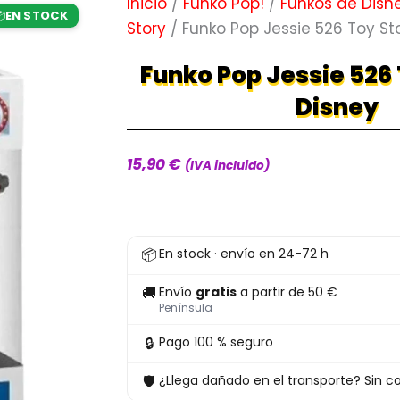
Inicio
/
Funko Pop!
/
Funkos de Disn
EN STOCK

Story
/ Funko Pop Jessie 526 Toy St
Funko Pop Jessie 526 
Disney
15,90
€
(IVA incluido)
Funko
📦
En stock · envío en 24-72 h
Pop
Jessie
🚚
Envío
gratis
a partir de 50 €
526
Península
Toy
🔒
Pago 100 % seguro
Story
🛡
¿Llega dañado en el transporte? Sin co
4