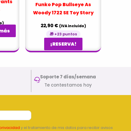
Pants
Funko Pop Bullseye As
5
Woody 1722 SE Toy Story
o)
22,90
€
(IVA incluido)
 más
🎁 +23 puntos
¡RESERVA!
Soporte 7 días/semana
Te contestamos hoy
privacidad
y el tratamiento de mis datos para recibir avisos