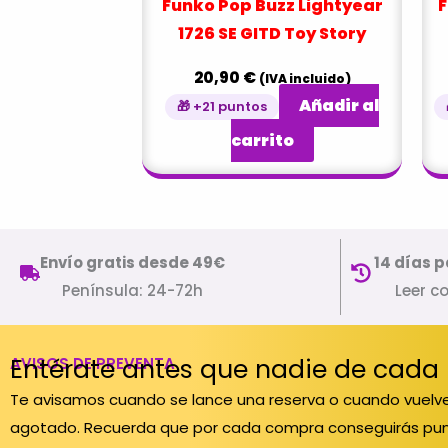
Funko Pop Buzz Lightyear
F
1726 SE GITD Toy Story
20,90
€
(IVA incluido)
Añadir al
🎁 +21 puntos
carrito
Envío gratis desde 49€
14 días p
Península: 24-72h
Leer c
Entérate antes que nadie de cada
AVISOS DE PREVENTA
Te avisamos cuando se lance una reserva o cuando vuelve
agotado. Recuerda que por cada compra conseguirás pun