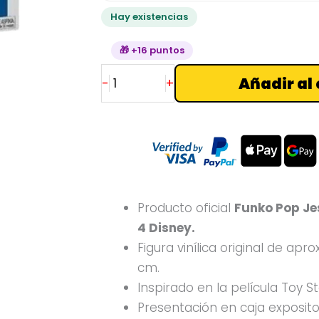
Disney
Hay existencias
cantidad
🎁 +16 puntos
Añadir al 
-
+
Producto oficial
Funko Pop Je
4 Disney.
Figura vinílica original de a
cm.
Inspirado en la película Toy St
Presentación en caja exposit