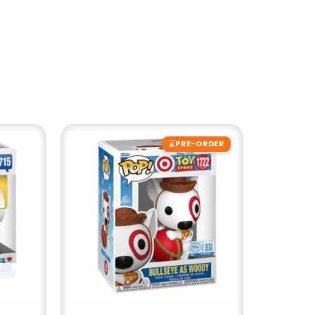
⌛
PRE-ORDER