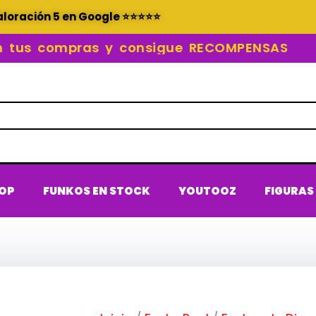
aloración 5 en Google ⭐⭐⭐⭐⭐
s compras y consigue RECOMPENSAS
POP
FUNKOS EN STOCK
YOUTOOZ
FIGURAS