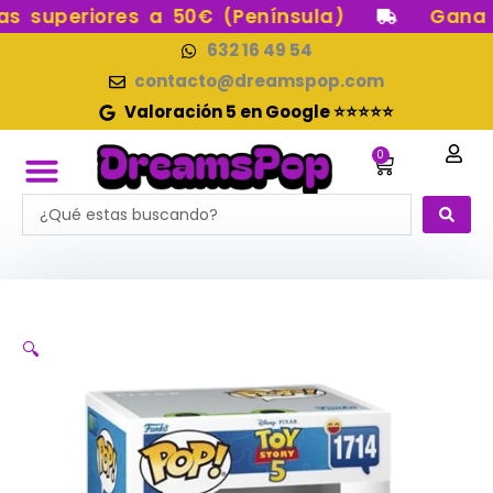
Ir
 superiores a 50€ (Península)
Gana pu
al
632 16 49 54
contenido
contacto@dreamspop.com
Valoración 5 en Google ⭐⭐⭐⭐⭐
0
Carrito
Search
FUNKO POP!
RESERVAS FUNKO POP
FUNKOS EN STOCK
FIGURAS DE COLECCIÓN
...
🔍