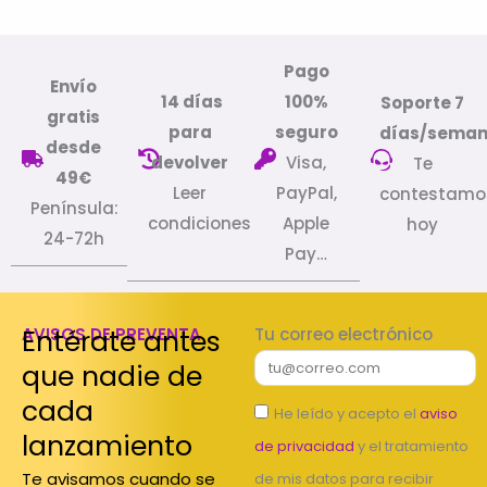
Pago
Envío
14 días
100%
Soporte 7
gratis
para
seguro
días/sema
desde
devolver
Visa,
Te
49€
Leer
PayPal,
contestamo
Península:
condiciones
Apple
hoy
24-72h
Pay…
Entérate antes
AVISOS DE PREVENTA
Tu correo electrónico
que nadie de
cada
He leído y acepto el
aviso
lanzamiento
de privacidad
y el tratamiento
Te avisamos cuando se
de mis datos para recibir