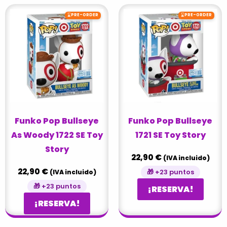
⌛
⌛
PRE-ORDER
PRE-ORDER
Funko Pop Bullseye
Funko Pop Bullseye
As Woody 1722 SE Toy
1721 SE Toy Story
Story
22,90
€
(IVA incluido)
22,90
€
🎁 +23 puntos
(IVA incluido)
🎁 +23 puntos
¡RESERVA!
¡RESERVA!