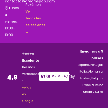
contacto@dreamspop.com
Pokémon
🕒 Lunes
Ver
a
todas las
viernes,
colecciones
10:00-
→
19:00
Enviamos a 9
⭐⭐⭐⭐⭐
países
Excelente
España, Portugal,
Reseñas
Italia, Alemania,
verificadas
4,9
Austria, Bélgica,
·
Francia, Reino
verlas
Unido y Suiza
en
Google