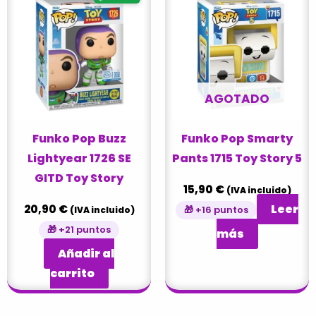
AGOTADO
Funko Pop Buzz
Funko Pop Smarty
Lightyear 1726 SE
Pants 1715 Toy Story 5
GITD Toy Story
15,90
€
(IVA incluido)
Leer
20,90
€
🎁 +16 puntos
(IVA incluido)
🎁 +21 puntos
más
Añadir al
carrito