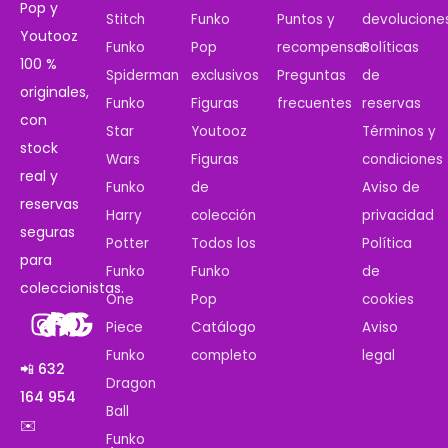
Pop y
Stitch
Funko
Puntos y
devolucione
Youtooz
Funko
Pop
recompensas
Políticas
100 %
Spiderman
exclusivos
Preguntas
de
originales,
Funko
Figuras
frecuentes
reservas
con
Star
Youtooz
Términos y
stock
Wars
Figuras
condiciones
real y
Funko
de
Aviso de
reservas
Harry
colección
privacidad
seguras
Potter
Todos los
Política
para
Funko
Funko
de
coleccionistas.
One
Pop
cookies
Piece
Catálogo
Aviso
Funko
completo
legal
📲 632
Dragon
164 954
Ball
✉️
Funko