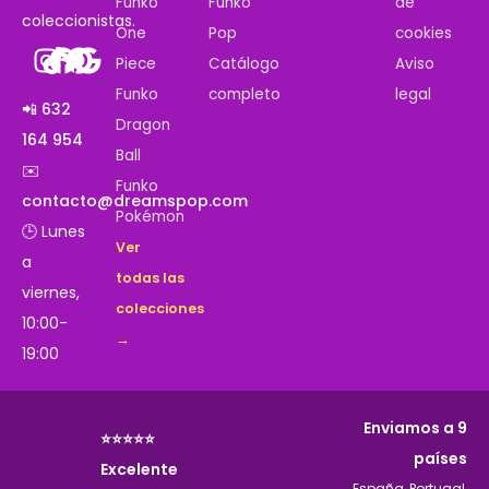
Funko
Funko
de
coleccionistas.
One
Pop
cookies
Piece
Catálogo
Aviso
Funko
completo
legal
📲 632
Dragon
164 954
Ball
✉️
Funko
contacto@dreamspop.com
Pokémon
🕒 Lunes
Ver
a
todas las
viernes,
colecciones
10:00-
→
19:00
Enviamos a 9
⭐⭐⭐⭐⭐
países
Excelente
España, Portugal,