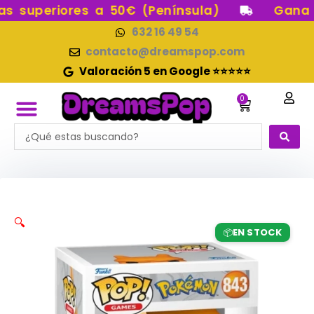
Ir
 superiores a 50€ (Península)
Gana pu
al
632 16 49 54
contenido
contacto@dreamspop.com
Valoración 5 en Google ⭐⭐⭐⭐⭐
0
Carrito
Search
FUNKO POP!
RESERVAS FUNKO POP
FUNKOS EN STOCK
FIGURAS DE COLECCIÓN
...
🔍
EN STOCK
📦