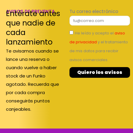
Entérate antes
AVISOS DE PREVENTA
Tu correo electrónico
que nadie de
cada
He leído y acepto el
aviso
lanzamiento
de privacidad
y el tratamiento
Te avisamos cuando se
de mis datos para recibir
lance una reserva o
avisos comerciales.
cuando vuelve a haber
Quiero los avisos
stock de un Funko
agotado. Recuerda que
por cada compra
conseguirás puntos
canjeables.