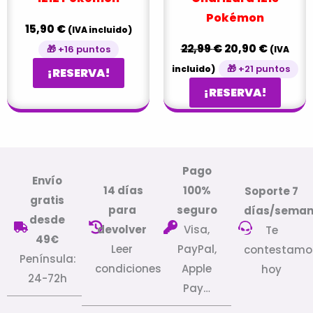
Pokémon
15,90
€
(IVA incluido)
22,99
€
20,90
€
🎁 +16 puntos
(IVA
🎁 +21 puntos
incluido)
¡RESERVA!
¡RESERVA!
Pago
Envío
14 días
100%
Soporte 7
gratis
para
seguro
días/sema
desde
devolver
Visa,
Te
49€
Leer
PayPal,
contestamo
Península:
condiciones
Apple
hoy
24-72h
Pay…