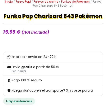
Inicio
/
Funko Pop!
/
Funkos de Anime
/
Funkos de Pokémon
/ Funko
Pop Charizard 843 Pokémon
Funko Pop Charizard 843 Pokémon
15,95
€
(IVA incluido)
Funko
📦
En stock · envío en 24-72 h
Pop
Charizard
🚚
Envío
gratis
a partir de 50 €
843
Península
Pokémon
🔒
Pago 100 % seguro
cantidad
🛡
¿Llega dañado en el transporte? Sin coste para ti
Hay existencias