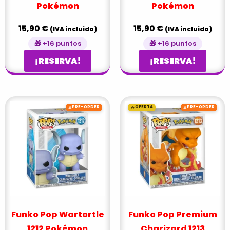
Pokémon
Pokémon
15,90
€
15,90
€
(IVA incluido)
(IVA incluido)
🎁 +16 puntos
🎁 +16 puntos
¡RESERVA!
¡RESERVA!
El
El
⌛
🔥
⌛
PRE-ORDER
OFERTA
PRE-ORDER
precio
precio
original
actual
era:
es:
22,99 €.
20,90 €
Funko Pop Wartortle
Funko Pop Premium
1212 Pokémon
Charizard 1213