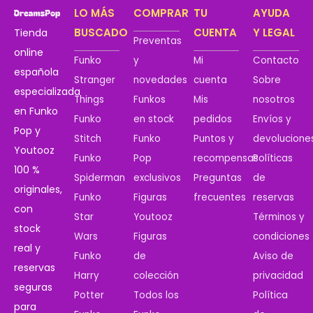
LO MÁS
COMPRAR
TU
AYUDA
BUSCADO
CUENTA
Y LEGAL
Tienda
Preventas
online
Funko
y
Mi
Contacto
española
Stranger
novedades
cuenta
Sobre
especializada
Things
Funkos
Mis
nosotros
en Funko
Funko
en stock
pedidos
Envíos y
Pop y
Stitch
Funko
Puntos y
devolucione
Youtooz
Funko
Pop
recompensas
Políticas
100 %
Spiderman
exclusivos
Preguntas
de
originales,
Funko
Figuras
frecuentes
reservas
con
Star
Youtooz
Términos y
stock
Wars
Figuras
condiciones
real y
Funko
de
Aviso de
reservas
Harry
colección
privacidad
seguras
Potter
Todos los
Política
para