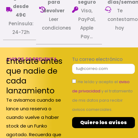
para
seguro
días/sema
desde
devolver
Visa,
Te
49€
Leer
PayPal,
contestamo
Península:
condiciones
Apple
hoy
24-72h
Pay…
Entérate antes
AVISOS DE PREVENTA
Tu correo electrónico
que nadie de
cada
He leído y acepto el
aviso
lanzamiento
de privacidad
y el tratamiento
Te avisamos cuando se
de mis datos para recibir
lance una reserva o
avisos comerciales.
cuando vuelve a haber
Quiero los avisos
stock de un Funko
agotado. Recuerda que