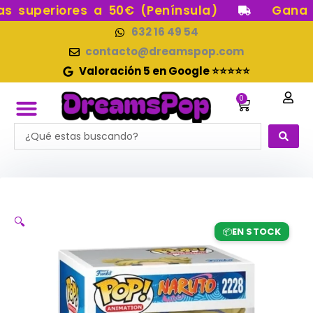
Ir
 superiores a 50€ (Península)
Gana pu
al
632 16 49 54
contenido
contacto@dreamspop.com
Valoración 5 en Google ⭐⭐⭐⭐⭐
0
Carrito
Search
RESERVAS FUNKO POP
FUNKOS EN STOCK
CATEGORÍAS FUNKO POP
FIGURAS DE COLECCIÓN
...
🔍
EN STOCK
📦