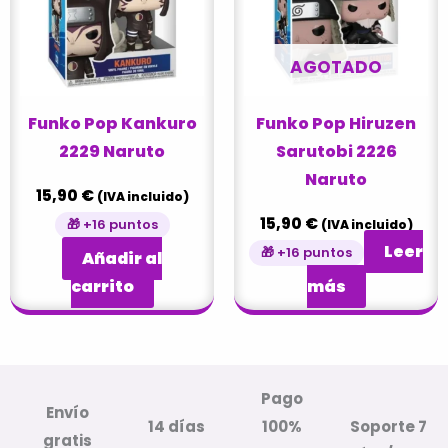
AGOTADO
Funko Pop Kankuro
Funko Pop Hiruzen
2229 Naruto
Sarutobi 2226
Naruto
15,90
€
(IVA incluido)
15,90
€
🎁 +16 puntos
(IVA incluido)
Leer
🎁 +16 puntos
Añadir al
carrito
más
Pago
Envío
14 días
100%
Soporte 7
gratis