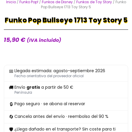
Inicio
/
Funko Pop!
/
Funkos de Disney
/
Funkos de Toy Story
/ Funko
Pop Bullseye 1713 Toy Story 5
Funko Pop Bullseye 1713 Toy Story 5
15,90
€
(IVA incluido)
Funko
📅
Llegada estimada: agosto-septiembre 2026
Pop
Fecha orientativa del proveedor oficial
Bullseye
🚚
Envío
gratis
a partir de 50 €
1713
Península
Toy
🔒
Pago seguro · se abona al reservar
Story
5
🔄
Cancela antes del envío · reembolso del 90 %
cantidad
🛡
¿Llega dañado en el transporte? Sin coste para ti