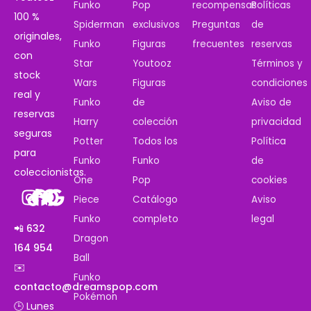
Funko
Pop
recompensas
Políticas
100 %
Spiderman
exclusivos
Preguntas
de
originales,
Funko
Figuras
frecuentes
reservas
con
Star
Youtooz
Términos y
stock
Wars
Figuras
condiciones
real y
Funko
de
Aviso de
reservas
Harry
colección
privacidad
seguras
Potter
Todos los
Política
para
Funko
Funko
de
coleccionistas.
One
Pop
cookies
Piece
Catálogo
Aviso
Funko
completo
legal
📲 632
Dragon
164 954
Ball
✉️
Funko
contacto@dreamspop.com
Pokémon
🕒 Lunes