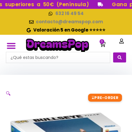
Ir
superiores a 50€ (Península)
Gana pun
al
632 16 49 54
contenido
contacto@dreamspop.com
Valoración 5 en Google ⭐⭐⭐⭐⭐
0
Carrito
Search
RESERVAS FUNKO POP
FUNKOS EN STOCK
CATEGORÍAS FUNKO POP
FIGURAS DE COLECCIÓN
...
🔍
PRE-ORDER
⌛