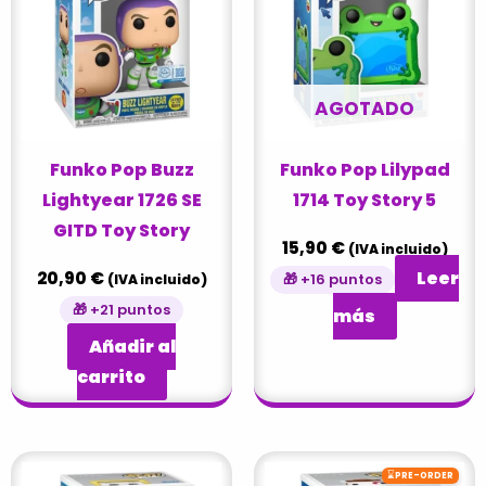
AGOTADO
Funko Pop Buzz
Funko Pop Lilypad
Lightyear 1726 SE
1714 Toy Story 5
GITD Toy Story
15,90
€
(IVA incluido)
Leer
20,90
€
🎁 +16 puntos
(IVA incluido)
🎁 +21 puntos
más
Añadir al
carrito
⌛
PRE-ORDER