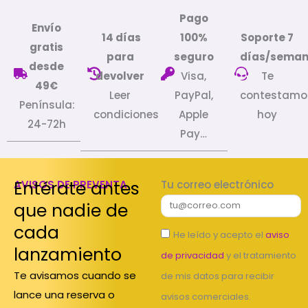
Pago
Envío
14 días
100%
Soporte 7
gratis
para
seguro
días/sema
desde
devolver
Visa,
Te
49€
Leer
PayPal,
contestamo
Península:
condiciones
Apple
hoy
24-72h
Pay…
Entérate antes
AVISOS DE PREVENTA
Tu correo electrónico
que nadie de
cada
He leído y acepto el
aviso
lanzamiento
de privacidad
y el tratamiento
Te avisamos cuando se
de mis datos para recibir
lance una reserva o
avisos comerciales.