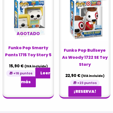
AGOTADO
Funko Pop Smarty
Funko Pop Bullseye
Pants 1715 Toy Story 5
As Woody 1722 SE Toy
Story
15,90
€
(IVA incluido)
Leer
🎁 +16 puntos
22,90
€
(IVA incluido)
más
🎁 +23 puntos
¡RESERVA!