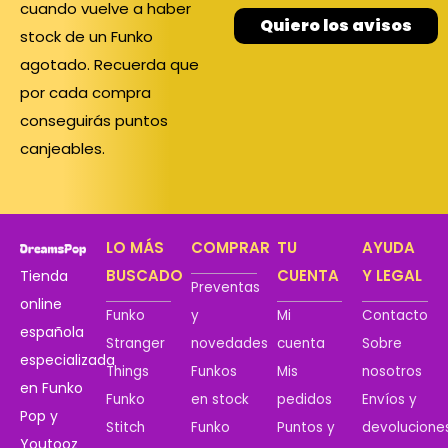
cuando vuelve a haber
Quiero los avisos
stock de un Funko
agotado. Recuerda que
por cada compra
conseguirás puntos
canjeables.
LO MÁS
COMPRAR
TU
AYUDA
BUSCADO
CUENTA
Y LEGAL
Tienda
Preventas
online
Funko
y
Mi
Contacto
española
Stranger
novedades
cuenta
Sobre
especializada
Things
Funkos
Mis
nosotros
en Funko
Funko
en stock
pedidos
Envíos y
Pop y
Stitch
Funko
Puntos y
devolucione
Youtooz