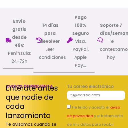
Pago
Envío
14 días
100%
Soporte 7
gratis
para
seguro
días/sema
desde
devolver
Visa,
Te
49€
Leer
PayPal,
contestamo
Península:
condiciones
Apple
hoy
24-72h
Pay…
Entérate antes
AVISOS DE PREVENTA
Tu correo electrónico
que nadie de
cada
He leído y acepto el
aviso
lanzamiento
de privacidad
y el tratamiento
Te avisamos cuando se
de mis datos para recibir