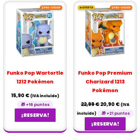
El
El
⌛
🔥
⌛
PRE-ORDER
OFERTA
PRE-ORDER
precio
precio
original
actual
era:
es:
22,99 €.
20,90 €
Funko Pop Wartortle
Funko Pop Premium
1212 Pokémon
Charizard 1213
Pokémon
15,90
€
(IVA incluido)
22,99
€
20,90
€
🎁 +16 puntos
(IVA
🎁 +21 puntos
incluido)
¡RESERVA!
¡RESERVA!