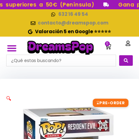
Ir
superiores a 50€ (Península)
Gana pun
al
632 16 49 54
contenido
contacto@dreamspop.com
Valoración 5 en Google ⭐⭐⭐⭐⭐
0
Carrito
Search
FUNKO POP!
RESERVAS FUNKO POP
FUNKOS EN STOCK
FIGURAS DE COLECCIÓN
...
🔍
PRE-ORDER
⌛