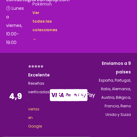
Pokémon
🕒 Lunes
Ver
a
todas las
viernes,
colecciones
10:00-
→
19:00
Enviamos a 9
⭐⭐⭐⭐⭐
países
Excelente
España, Portugal,
Reseñas
Italia, Alemania,
verificadas
4,9
Austria, Bélgica,
·
Francia, Reino
verlas
Unido y Suiza
en
Google