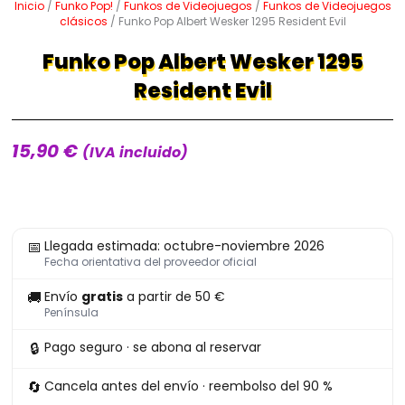
Inicio
/
Funko Pop!
/
Funkos de Videojuegos
/
Funkos de Videojuegos
clásicos
/ Funko Pop Albert Wesker 1295 Resident Evil
Funko Pop Albert Wesker 1295
Resident Evil
15,90
€
(IVA incluido)
Funko
📅
Llegada estimada: octubre-noviembre 2026
Pop
Fecha orientativa del proveedor oficial
Albert
🚚
Envío
gratis
a partir de 50 €
Wesker
Península
1295
🔒
Pago seguro · se abona al reservar
Resident
Evil
🔄
Cancela antes del envío · reembolso del 90 %
cantidad