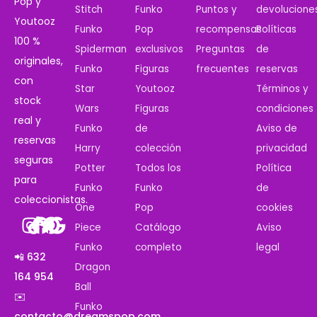
Pop y
Stitch
Funko
Puntos y
devolucione
Youtooz
Funko
Pop
recompensas
Políticas
100 %
Spiderman
exclusivos
Preguntas
de
originales,
Funko
Figuras
frecuentes
reservas
con
Star
Youtooz
Términos y
stock
Wars
Figuras
condiciones
real y
Funko
de
Aviso de
reservas
Harry
colección
privacidad
seguras
Potter
Todos los
Política
para
Funko
Funko
de
coleccionistas.
One
Pop
cookies
Piece
Catálogo
Aviso
Funko
completo
legal
📲 632
Dragon
164 954
Ball
✉️
Funko
contacto@dreamspop.com