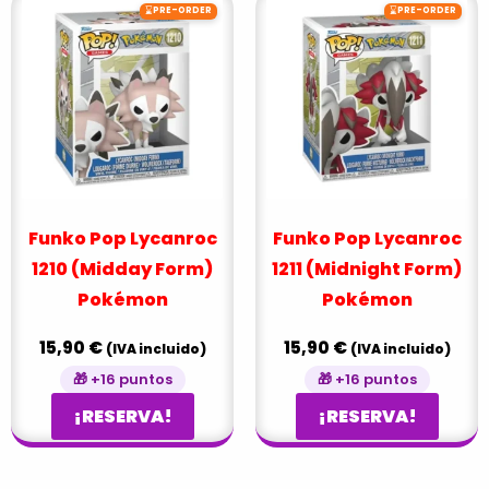
⌛
⌛
PRE-ORDER
PRE-ORDER
Funko Pop Lycanroc
Funko Pop Lycanroc
1210 (Midday Form)
1211 (Midnight Form)
Pokémon
Pokémon
15,90
€
15,90
€
(IVA incluido)
(IVA incluido)
🎁 +16 puntos
🎁 +16 puntos
¡RESERVA!
¡RESERVA!