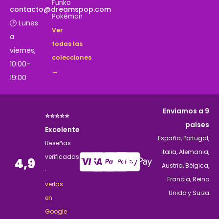
Funko
contacto@dreamspop.com
Pokémon
🕒 Lunes
Ver
a
todas las
viernes,
colecciones
10:00-
→
19:00
Enviamos a 9
⭐⭐⭐⭐⭐
países
Excelente
España, Portugal,
Reseñas
Italia, Alemania,
verificadas
4,9
Austria, Bélgica,
·
Francia, Reino
verlas
Unido y Suiza
en
Google