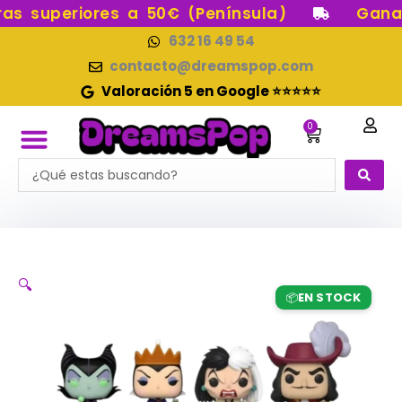
Ir
s superiores a 50€ (Península)
Gana p
al
632 16 49 54
contenido
contacto@dreamspop.com
Valoración 5 en Google ⭐⭐⭐⭐⭐
0
Carrito
Search
FUNKO POP!
RESERVAS FUNKO POP
FUNKOS EN STOCK
FIGURAS DE COLECCIÓN
...
🔍
EN STOCK
📦