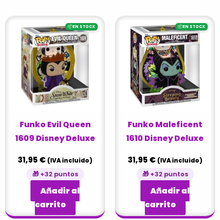
📦
📦
EN STOCK
EN STOCK
Funko Evil Queen
Funko Maleficent
1609 Disney Deluxe
1610 Disney Deluxe
31,95
€
31,95
€
(IVA incluido)
(IVA incluido)
🎁 +32 puntos
🎁 +32 puntos
Añadir al
Añadir al
carrito
carrito