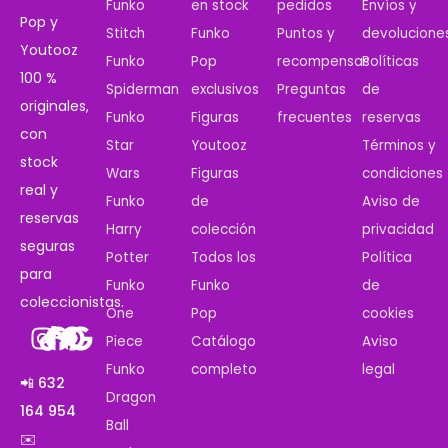
Funko
en stock
pedidos
Envíos y
Pop y
Stitch
Funko
Puntos y
devolucione
Youtooz
Funko
Pop
recompensas
Políticas
100 %
Spiderman
exclusivos
Preguntas
de
originales,
Funko
Figuras
frecuentes
reservas
con
Star
Youtooz
Términos y
stock
Wars
Figuras
condiciones
real y
Funko
de
Aviso de
reservas
Harry
colección
privacidad
seguras
Potter
Todos los
Política
para
Funko
Funko
de
coleccionistas.
One
Pop
cookies
Piece
Catálogo
Aviso
Funko
completo
legal
📲 632
Dragon
164 954
Ball
✉️