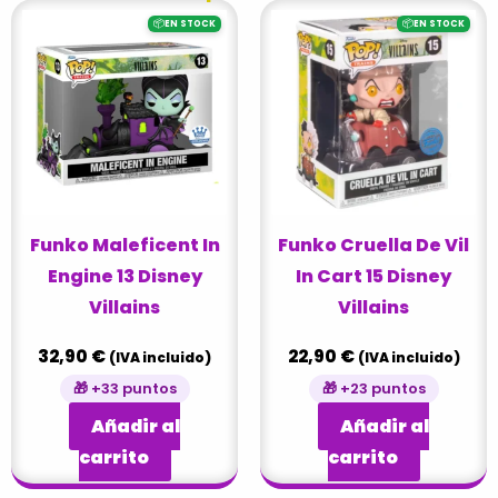
📦
📦
EN STOCK
EN STOCK
Funko Maleficent In
Funko Cruella De Vil
Engine 13 Disney
In Cart 15 Disney
Villains
Villains
32,90
€
22,90
€
(IVA incluido)
(IVA incluido)
🎁 +33 puntos
🎁 +23 puntos
Añadir al
Añadir al
carrito
carrito