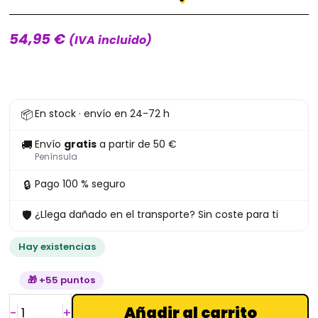
54,95
€
(IVA incluido)
Funko
📦
En stock · envío en 24-72 h
4
Pack
🚚
Envío
gratis
a partir de 50 €
Villains
Península
SE
🔒
Pago 100 % seguro
GITD
🛡
¿Llega dañado en el transporte? Sin coste para ti
Disney
cantidad
Hay existencias
🎁 +55 puntos
Añadir al carrito
-
+