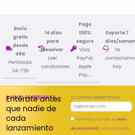
Pago
Envío
14 días
100%
Soporte 7
gratis
para
seguro
días/sema
desde
devolver
Visa,
Te
49€
Leer
PayPal,
contestamo
Península:
condiciones
Apple
hoy
24-72h
Pay…
Entérate antes
AVISOS DE PREVENTA
Tu correo electrónico
que nadie de
cada
He leído y acepto el
aviso
lanzamiento
de privacidad
y el tratamiento