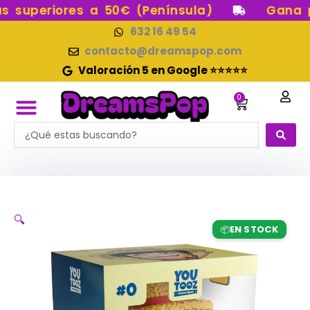
Ir
 superiores a 50€ (Península)
Gana pu
al
632 16 49 54
contenido
contacto@dreamspop.com
Valoración 5 en Google ⭐⭐⭐⭐⭐
0
Carrito
Search
RESERVAS FUNKO POP
FUNKOS EN STOCK
CATEGORÍAS FUNKO POP
FIGURAS DE COLECCIÓN
...
🔍
EN STOCK
📦