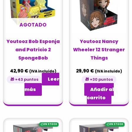
AGOTADO
Youtooz Bob Esponja
Youtooz Nancy
and Patricio 2
Wheeler 12 Stranger
SpongeBob
Things
42,90
€
29,90
€
(IVA incluido)
(IVA incluido)
Leer
🎁 +43 puntos
🎁 +30 puntos
más
Añadir al
carrito
📦
📦
EN STOCK
EN STOCK