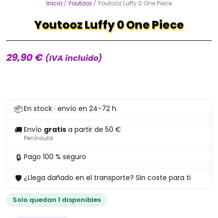
Inicio
/
Youtooz
/ Youtooz Luffy 0 One Piece
Youtooz Luffy 0 One Piece
29,90
€
(IVA incluido)
Youtooz
📦
En stock · envío en 24-72 h
Luffy
0
🚚
Envío
gratis
a partir de 50 €
One
Península
Piece
🔒
Pago 100 % seguro
cantidad
🛡
¿Llega dañado en el transporte? Sin coste para ti
Solo quedan 1 disponibles