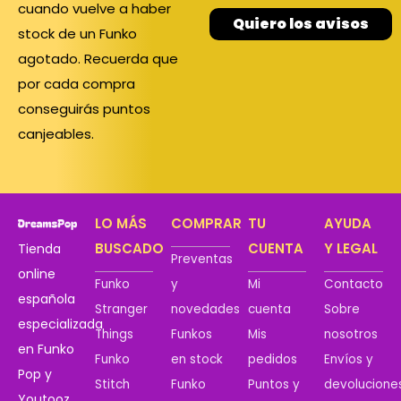
cuando vuelve a haber
Quiero los avisos
stock de un Funko
agotado. Recuerda que
por cada compra
conseguirás puntos
canjeables.
LO MÁS
COMPRAR
TU
AYUDA
BUSCADO
CUENTA
Y LEGAL
Tienda
Preventas
online
Funko
y
Mi
Contacto
española
Stranger
novedades
cuenta
Sobre
especializada
Things
Funkos
Mis
nosotros
en Funko
Funko
en stock
pedidos
Envíos y
Pop y
Stitch
Funko
Puntos y
devolucione
Youtooz