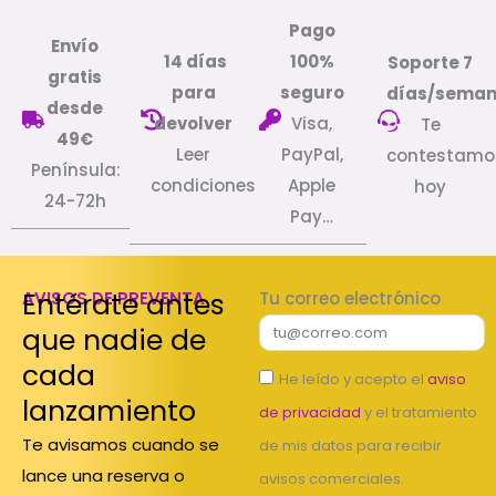
Pago
Envío
14 días
100%
Soporte 7
gratis
para
seguro
días/sema
desde
devolver
Visa,
Te
49€
Leer
PayPal,
contestamo
Península:
condiciones
Apple
hoy
24-72h
Pay…
Entérate antes
AVISOS DE PREVENTA
Tu correo electrónico
que nadie de
cada
He leído y acepto el
aviso
lanzamiento
de privacidad
y el tratamiento
Te avisamos cuando se
de mis datos para recibir
lance una reserva o
avisos comerciales.