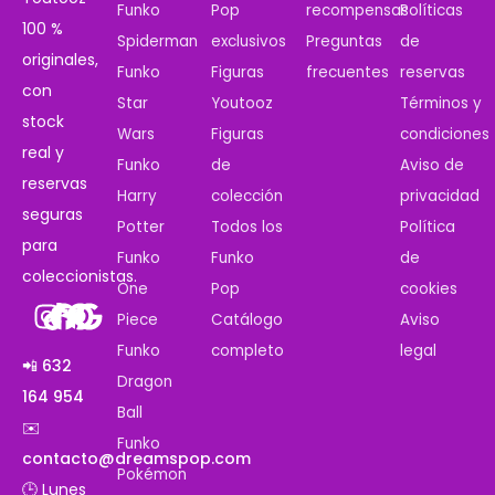
Funko
Pop
recompensas
Políticas
100 %
Spiderman
exclusivos
Preguntas
de
originales,
Funko
Figuras
frecuentes
reservas
con
Star
Youtooz
Términos y
stock
Wars
Figuras
condiciones
real y
Funko
de
Aviso de
reservas
Harry
colección
privacidad
seguras
Potter
Todos los
Política
para
Funko
Funko
de
coleccionistas.
One
Pop
cookies
Piece
Catálogo
Aviso
Funko
completo
legal
📲 632
Dragon
164 954
Ball
✉️
Funko
contacto@dreamspop.com
Pokémon
🕒 Lunes