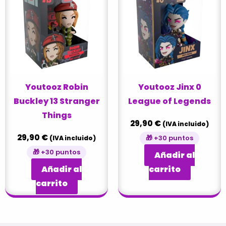
Youtooz Robin
Youtooz Jinx 0
Buckley 13 Stranger
League of Legends
Things
29,90
€
(IVA incluido)
29,90
€
🎁 +30 puntos
(IVA incluido)
🎁 +30 puntos
Añadir al
Añadir al
carrito
carrito