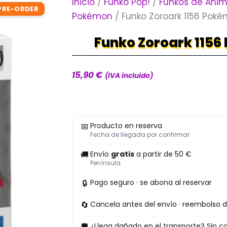
Inicio
/
Funko Pop!
/
Funkos de Ani
PRE-ORDER
Pokémon
/ Funko Zoroark 1156 Pok
Funko Zoroark 115
15,90
€
(IVA incluido)
Funko
📅
Producto en reserva
Zoroark
Fecha de llegada por confirmar
1156
🚚
Envío
gratis
a partir de 50 €
Pokémon
Península
cantidad
🔒
Pago seguro · se abona al reservar
🔄
Cancela antes del envío · reembolso d
🛡
¿Llega dañado en el transporte? Sin co