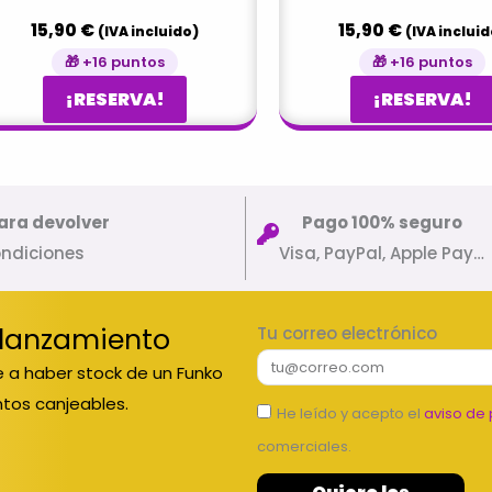
15,90
€
15,90
€
(IVA incluido)
(IVA incluid
🎁 +16 puntos
🎁 +16 puntos
¡RESERVA!
¡RESERVA!
ara devolver
Pago 100% seguro
ondiciones
Visa, PayPal, Apple Pay…
 lanzamiento
Tu correo electrónico
 a haber stock de un Funko
tos canjeables.
He leído y acepto el
aviso de 
comerciales.