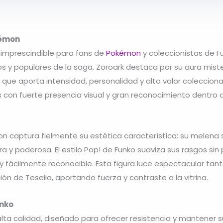
kémon
 imprescindible para fans de
Pokémon
y coleccionistas de F
s y populares de la saga. Zoroark destaca por su aura miste
ue aporta intensidad, personalidad y alto valor coleccionab
 con fuerte presencia visual y gran reconocimiento dentro 
on captura fielmente su estética característica: su melena s
 y poderosa. El estilo Pop! de Funko suaviza sus rasgos sin 
fácilmente reconocible. Esta figura luce espectacular tan
ón de Teselia, aportando fuerza y contraste a la vitrina.
unko
alta calidad, diseñado para ofrecer resistencia y mantener