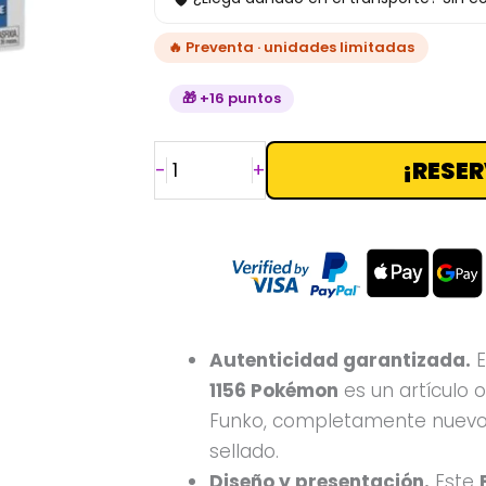
🔥 Preventa · unidades limitadas
🎁 +16 puntos
¡RESER
-
+
Autenticidad garantizada.
E
1156 Pokémon
es un artículo o
Funko, completamente nuevo
sellado.
Diseño y presentación.
Este