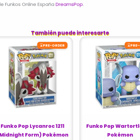
de Funkos Online España
DreamsPop
.
También puede interesarte
⌛
⌛
PRE-ORDER
PRE
Funko Pop Lycanroc 1211
Funko Pop Wartortle
Midnight Form) Pokémon
Pokémon