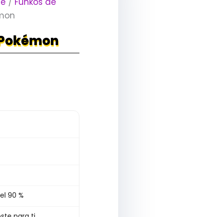
me
/
Funkos de
émon
6 Pokémon
el 90 %
ste para ti