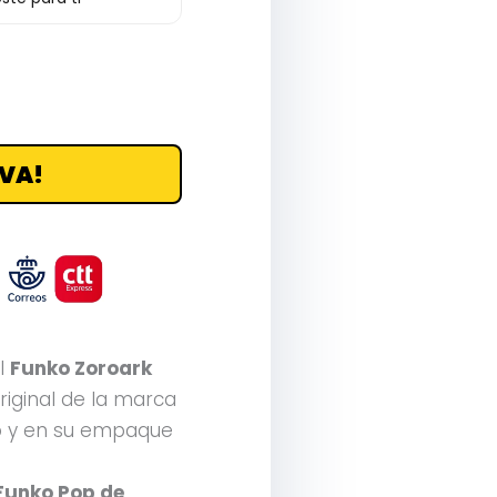
VA!
l
Funko Zoroark
riginal de la marca
 y en su empaque
Funko Pop de