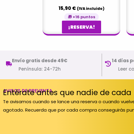
15,90
€
(IVA incluido)
🎁 +16 puntos
¡RESERVA!
Envío gratis desde 49€
14 días p
Península: 24-72h
Leer c
Entérate antes que nadie de cada
AVISOS DE PREVENTA
Te avisamos cuando se lance una reserva o cuando vuelve
agotado. Recuerda que por cada compra conseguirás pun