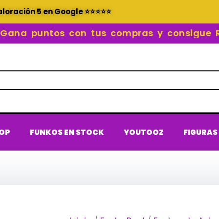
aloración 5 en Google ⭐⭐⭐⭐⭐
a puntos con tus compras y consigue REC
POP
FUNKOS EN STOCK
YOUTOOZ
FIGURAS