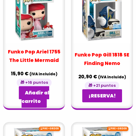
Funko Pop Ariel 1755
Funko Pop Gill 1818 SE
The Little Mermaid
Finding Nemo
15,90
€
(IVA incluido)
20,90
€
(IVA incluido)
🎁 +16 puntos
🎁 +21 puntos
Añadir al
¡RESERVA!
carrito
⌛
⌛
PRE-ORDER
PRE-ORDER