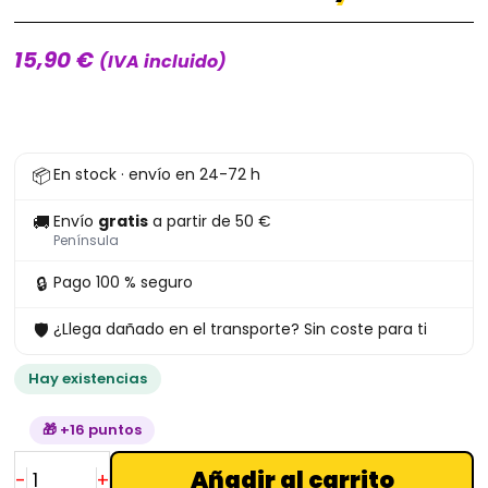
15,90
€
(IVA incluido)
Funko
📦
En stock · envío en 24-72 h
Pop
Training
🚚
Envío
gratis
a partir de 50 €
Phil
Península
1668
🔒
Pago 100 % seguro
Hercules
🛡
¿Llega dañado en el transporte? Sin coste para ti
Disney
cantidad
Hay existencias
🎁 +16 puntos
Añadir al carrito
-
+