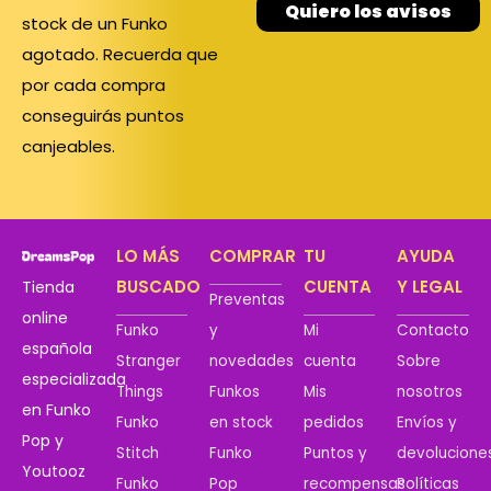
Quiero los avisos
stock de un Funko
agotado. Recuerda que
por cada compra
conseguirás puntos
canjeables.
LO MÁS
COMPRAR
TU
AYUDA
BUSCADO
CUENTA
Y LEGAL
Tienda
Preventas
online
Funko
y
Mi
Contacto
española
Stranger
novedades
cuenta
Sobre
especializada
Things
Funkos
Mis
nosotros
en Funko
Funko
en stock
pedidos
Envíos y
Pop y
Stitch
Funko
Puntos y
devolucione
Youtooz
Funko
Pop
recompensas
Políticas