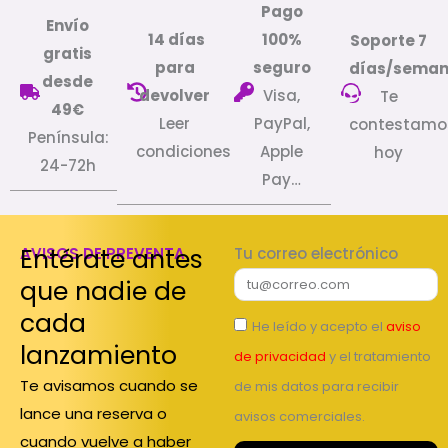
Pago
Envío
14 días
100%
Soporte 7
gratis
para
seguro
días/sema
desde
devolver
Visa,
Te
49€
Leer
PayPal,
contestamo
Península:
condiciones
Apple
hoy
24-72h
Pay…
Entérate antes
AVISOS DE PREVENTA
Tu correo electrónico
que nadie de
cada
He leído y acepto el
aviso
lanzamiento
de privacidad
y el tratamiento
Te avisamos cuando se
de mis datos para recibir
lance una reserva o
avisos comerciales.
cuando vuelve a haber