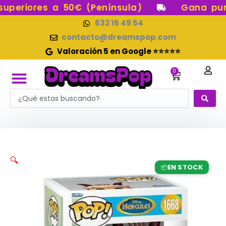
Ir
periores a 50€ (Península)
Gana punto
al
632 16 49 54
contenido
contacto@dreamspop.com
Valoración 5 en Google ⭐⭐⭐⭐⭐
0
Carrito
Search
FUNKO POP!
RESERVAS FUNKO POP
FUNKOS EN STOCK
FIGURAS DE COLECCIÓN
...
🔍
EN STOCK
📦