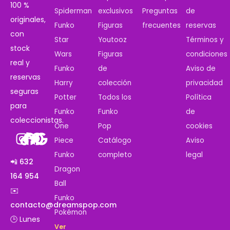
100 %
Spiderman
exclusivos
Preguntas
de
originales,
Funko
Figuras
frecuentes
reservas
con
Star
Youtooz
Términos y
stock
Wars
Figuras
condiciones
real y
Funko
de
Aviso de
reservas
Harry
colección
privacidad
seguras
Potter
Todos los
Política
para
Funko
Funko
de
coleccionistas.
One
Pop
cookies
Piece
Catálogo
Aviso
Funko
completo
legal
📲 632
Dragon
164 954
Ball
✉️
Funko
contacto@dreamspop.com
Pokémon
🕒 Lunes
Ver