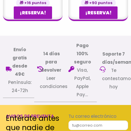
🎁 +16 puntos
🎁 +90 puntos
¡RESERVA!
¡RESERVA!
Pago
Envío
14 días
100%
Soporte 7
gratis
para
seguro
días/sema
desde
devolver
Visa,
Te
49€
Leer
PayPal,
contestamo
Península:
condiciones
Apple
hoy
24-72h
Pay…
Entérate antes
AVISOS DE PREVENTA
Tu correo electrónico
que nadie de