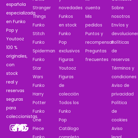
española
Stranger
novedades
cuenta
Sobre
especializada
Things
Funkos
Mis
nosotros
en Funko
Funko
en stock
pedidos
Envíos y
Pop y
Stitch
Funko
Puntos y
devolucione
Youtooz
Funko
Pop
recompensas
Políticas
100 %
Spiderman
exclusivos
Preguntas
de
originales,
Funko
Figuras
frecuentes
reservas
con
Star
Youtooz
Términos y
stock
Wars
Figuras
condiciones
real y
Funko
de
Aviso de
reservas
Harry
colección
privacidad
seguras
Potter
Todos los
Política
para
Funko
Funko
de
coleccionistas.
One
Pop
cookies
Piece
Catálogo
Aviso
Funko
completo
legal