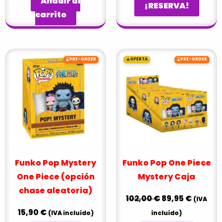
Añadir al
¡RESERVA!
carrito
El
El
⌛
🔥
⌛
PRE-ORDER
OFERTA
PRE-ORDER
precio
precio
original
actual
era:
es:
102,00 €.
89,95 €
Funko Pop Mystery
Funko Pop One Piece
One Piece (opción
Mystery Caja
chase aleatoria)
102,00
€
89,95
€
(IVA
15,90
€
(IVA incluido)
incluido)