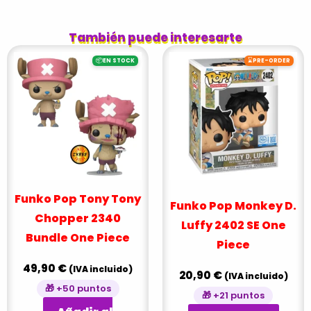
También puede interesarte
📦
⌛
EN STOCK
PRE-ORDER
Funko Pop Tony Tony
Funko Pop Monkey D.
Chopper 2340
Luffy 2402 SE One
Bundle One Piece
Piece
49,90
€
(IVA incluido)
20,90
€
(IVA incluido)
🎁 +50 puntos
🎁 +21 puntos