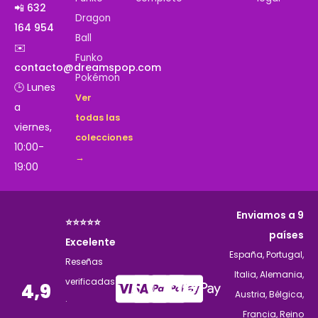
📲 632
Dragon
164 954
Ball
✉️
Funko
contacto@dreamspop.com
Pokémon
🕒 Lunes
Ver
a
todas las
viernes,
colecciones
10:00-
→
19:00
Enviamos a 9
⭐⭐⭐⭐⭐
países
Excelente
España, Portugal,
Reseñas
Italia, Alemania,
verificadas
4,9
Austria, Bélgica,
·
Francia, Reino