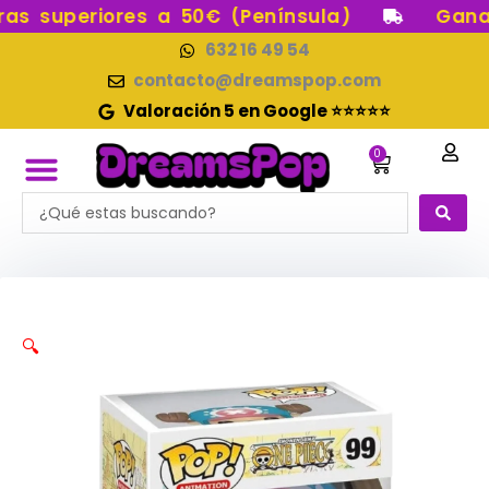
Ir
s superiores a 50€ (Península)
Gana p
al
632 16 49 54
contenido
contacto@dreamspop.com
Valoración 5 en Google ⭐⭐⭐⭐⭐
0
Carrito
Search
FUNKO POP!
RESERVAS FUNKO POP
FUNKOS EN STOCK
FIGURAS DE COLECCIÓN
...
🔍