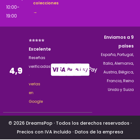
colecciones
10:00-
→
19:00
Enviamos a 9
⭐⭐⭐⭐⭐
países
Excelente
España, Portugal,
Reseñas
Italia, Alemania,
verificadas
4,9
Austria, Bélgica,
·
Francia, Reino
verlas
Unido y Suiza
en
Google
© 2026 DreamsPop · Todos los derechos reservados ·
Precios con IVA incluido ·
Datos de la empresa