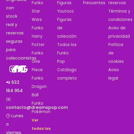
Funko
Figuras
frecuentes
reservas
con
Star
Youtooz
Términos y
stock
Wars
Figuras
condiciones
real y
Funko
de
Aviso de
reservas
Harry
colección
privacidad
seguras
Potter
Todos los
Política
para
Funko
Funko
de
coleccionistas.
One
Pop
cookies
Piece
Catálogo
Aviso
Funko
completo
legal
📲 632
Dragon
164 954
Ball
✉️
Funko
contacto@dreamspop.com
Pokémon
🕒 Lunes
Ver
a
todas las
viernes,