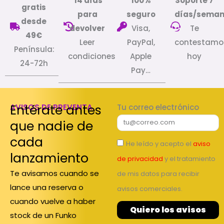
14 días
100%
Soporte 7
gratis
para
seguro
días/sema
desde
devolver
Visa,
Te
49€
Leer
PayPal,
contestamo
Península:
condiciones
Apple
hoy
24-72h
Pay…
Entérate antes
AVISOS DE PREVENTA
Tu correo electrónico
que nadie de
cada
He leído y acepto el
aviso
lanzamiento
de privacidad
y el tratamiento
Te avisamos cuando se
de mis datos para recibir
lance una reserva o
avisos comerciales.
cuando vuelve a haber
Quiero los avisos
stock de un Funko