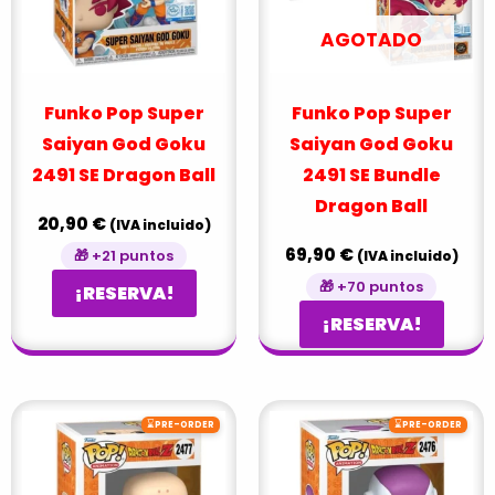
AGOTADO
Funko Pop Super
Funko Pop Super
Saiyan God Goku
Saiyan God Goku
2491 SE Dragon Ball
2491 SE Bundle
Dragon Ball
20,90
€
(IVA incluido)
69,90
€
🎁 +21 puntos
(IVA incluido)
🎁 +70 puntos
¡RESERVA!
¡RESERVA!
⌛
⌛
PRE-ORDER
PRE-ORDER