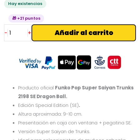
Hay existencias
Ball
cantidad
🎁 +21 puntos
Añadir al carrito
-
+
Producto oficial
Funko Pop Super Saiyan Trunks
2198 SE Dragon Ball.
Edición Special Edition (SE)
.
Altura aproximada: 9-10 cm.
Presentación en caja con ventana + pegatina SE.
Versión Super Saiyan de Trunks.