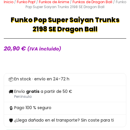
Inicio
/
Funko Pop!
/
Funkos de Anime
/
Funkos de Dragon Ball
/ Funko
Pop Super Saiyan Trunks 2198 SE Dragon Ball
Funko Pop Super Saiyan Trunks
2198 SE Dragon Ball
20,90
€
(IVA incluido)
Funko
📦
En stock · envío en 24-72 h
Pop
Super
🚚
Envío
gratis
a partir de 50 €
Saiyan
Península
Trunks
🔒
Pago 100 % seguro
2198
🛡
¿Llega dañado en el transporte? Sin coste para ti
SE
Dragon