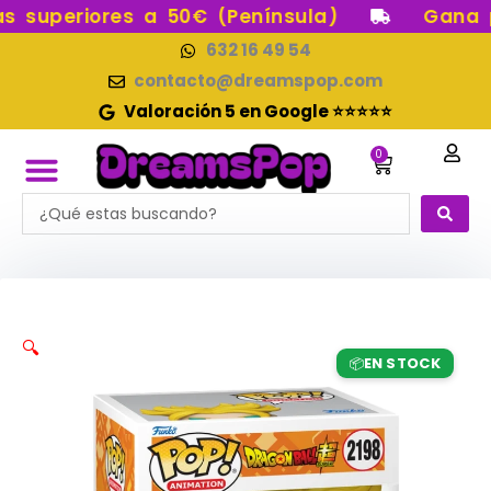
Ir
superiores a 50€ (Península)
Gana pu
al
632 16 49 54
contenido
contacto@dreamspop.com
Valoración 5 en Google ⭐⭐⭐⭐⭐
0
Carrito
Search
FUNKO POP!
RESERVAS FUNKO POP
FUNKOS EN STOCK
FIGURAS DE COLECCIÓN
...
🔍
EN STOCK
📦