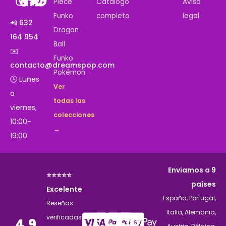
Piece
Catálogo
Aviso
Funko
completo
legal
📲 632
Dragon
164 954
Ball
✉️
Funko
contacto@dreamspop.com
Pokémon
🕒 Lunes
Ver
a
todas las
viernes,
colecciones
10:00-
→
19:00
Enviamos a 9
⭐⭐⭐⭐⭐
países
Excelente
España, Portugal,
Reseñas
Italia, Alemania,
verificadas
4,9