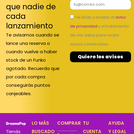
que nadie de
cada
He leído y acepto el
aviso
lanzamiento
de privacidad
y el tratamiento
Te avisamos cuando se
de mis datos para recibir
lance una reserva o
avisos comerciales.
cuando vuelve a haber
Quiero los avisos
stock de un Funko
agotado. Recuerda que
por cada compra
conseguirás puntos
canjeables.
LO MÁS
COMPRAR
TU
AYUDA
BUSCADO
CUENTA
Y LEGAL
Tienda