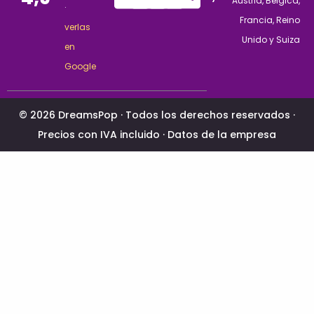
Austria, Bélgica,
·
Francia, Reino
verlas
Unido y Suiza
en
Google
© 2026 DreamsPop · Todos los derechos reservados ·
Precios con IVA incluido ·
Datos de la empresa