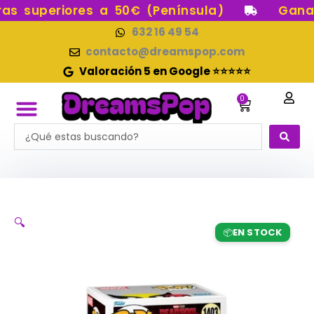
Ir
s superiores a 50€ (Península)
Gana p
al
632 16 49 54
contenido
contacto@dreamspop.com
Valoración 5 en Google ⭐⭐⭐⭐⭐
0
Carrito
Search
FUNKO POP!
RESERVAS FUNKO POP
FUNKOS EN STOCK
FIGURAS DE COLECCIÓN
...
🔍
EN STOCK
📦