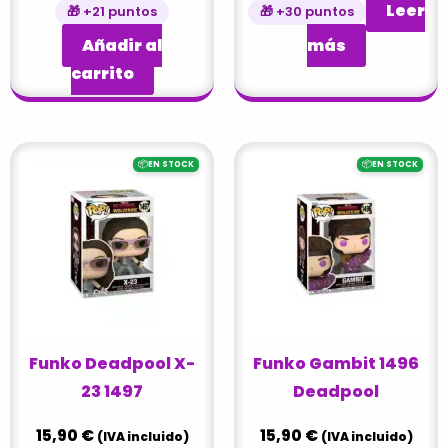
Leer
🎁 +21 puntos
🎁 +30 puntos
Añadir al
más
carrito
📦
📦
EN STOCK
EN STOCK
Funko Deadpool X-
Funko Gambit 1496
23 1497
Deadpool
15,90
€
15,90
€
(IVA incluido)
(IVA incluido)