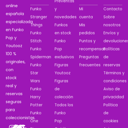
Preventas
online
Funko
y
Mi
Contacto
española
Stranger
novedades
cuenta
Sobre
especializada
Things
Funkos
Mis
nosotros
en Funko
Funko
en stock
pedidos
Envíos y
Pop y
Stitch
Funko
Puntos y
devolucione
Youtooz
Funko
Pop
recompensas
Políticas
100 %
Spiderman
exclusivos
Preguntas
de
originales,
Funko
Figuras
frecuentes
reservas
con
Star
Youtooz
Términos y
stock
Wars
Figuras
condiciones
real y
Funko
de
Aviso de
reservas
Harry
colección
privacidad
seguras
Potter
Todos los
Política
para
Funko
Funko
de
coleccionistas.
One
Pop
cookies