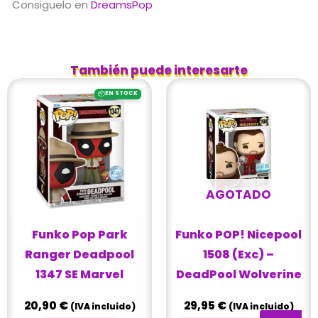
Consiguelo en
DreamsPop
También puede interesarte
📦
EN STOCK
AGOTADO
Funko Pop Park
Funko POP! Nicepool
Ranger Deadpool
1508 (Exc) –
1347 SE Marvel
DeadPool Wolverine
20,90
€
29,95
€
(IVA incluido)
(IVA incluido)