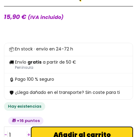
15,90
€
(IVA incluido)
Funko
📦
En stock · envío en 24-72 h
Wolverine
con
🚚
Envío
gratis
a partir de 50 €
Babypool
Península
1403
🔒
Pago 100 % seguro
Deadpool
🛡
¿Llega dañado en el transporte? Sin coste para ti
cantidad
Hay existencias
🎁 +16 puntos
Añadir al carrito
-
+