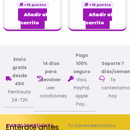
🎁 +16 puntos
🎁 +16 puntos
Añadir al
Añadir al
carrito
carrito
Pago
Envío
14 días
100%
Soporte 7
gratis
para
seguro
días/sema
desde
devolver
Visa,
Te
49€
Leer
PayPal,
contestamo
Península:
condiciones
Apple
hoy
24-72h
Pay…
Entérate antes
AVISOS DE PREVENTA
Tu correo electrónico