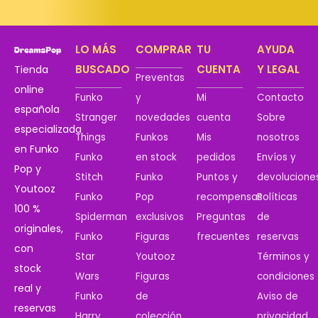
LO MÁS
COMPRAR
TU
AYUDA
BUSCADO
CUENTA
Y LEGAL
Tienda
Preventas
online
Funko
y
Mi
Contacto
española
Stranger
novedades
cuenta
Sobre
especializada
Things
Funkos
Mis
nosotros
en Funko
Funko
en stock
pedidos
Envíos y
Pop y
Stitch
Funko
Puntos y
devolucione
Youtooz
Funko
Pop
recompensas
Políticas
100 %
Spiderman
exclusivos
Preguntas
de
originales,
Funko
Figuras
frecuentes
reservas
con
Star
Youtooz
Términos y
stock
Wars
Figuras
condiciones
real y
Funko
de
Aviso de
reservas
Harry
colección
privacidad