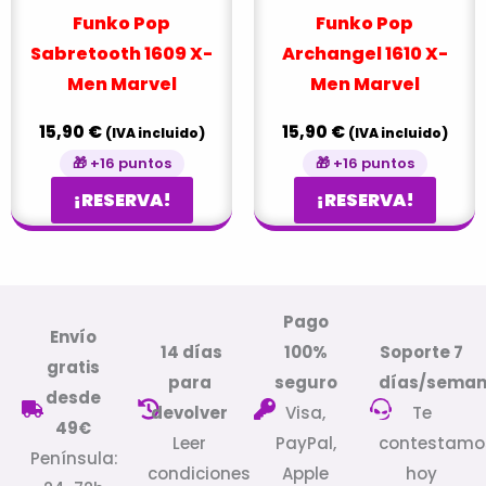
Funko Pop
Funko Pop
Sabretooth 1609 X-
Archangel 1610 X-
Men Marvel
Men Marvel
15,90
€
15,90
€
(IVA incluido)
(IVA incluido)
🎁 +16 puntos
🎁 +16 puntos
¡RESERVA!
¡RESERVA!
Pago
Envío
14 días
100%
Soporte 7
gratis
para
seguro
días/sema
desde
devolver
Visa,
Te
49€
Leer
PayPal,
contestamo
Península:
condiciones
Apple
hoy