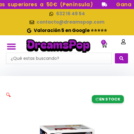
Ir
 superiores a 50€ (Península)
Gana pu
al
632 16 49 54
contenido
contacto@dreamspop.com
Valoración 5 en Google ⭐⭐⭐⭐⭐
0
Carrito
Search
FUNKO POP!
RESERVAS FUNKO POP
FUNKOS EN STOCK
FIGURAS DE COLECCIÓN
...
🔍
EN STOCK
📦