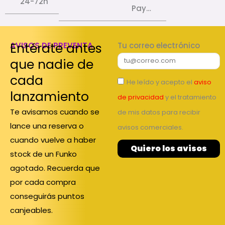
24-72h
Pay…
Entérate antes
AVISOS DE PREVENTA
Tu correo electrónico
que nadie de
cada
He leído y acepto el
aviso
lanzamiento
de privacidad
y el tratamiento
Te avisamos cuando se
de mis datos para recibir
lance una reserva o
avisos comerciales.
cuando vuelve a haber
Quiero los avisos
stock de un Funko
agotado. Recuerda que
por cada compra
conseguirás puntos
canjeables.