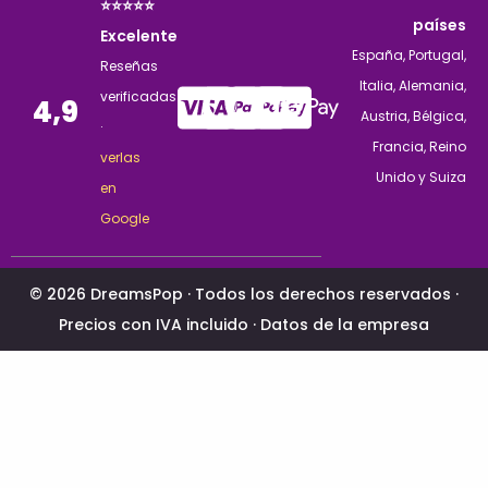
⭐⭐⭐⭐⭐
países
Excelente
España, Portugal,
Reseñas
Italia, Alemania,
verificadas
4,9
Austria, Bélgica,
·
Francia, Reino
verlas
Unido y Suiza
en
Google
© 2026 DreamsPop · Todos los derechos reservados ·
Precios con IVA incluido ·
Datos de la empresa