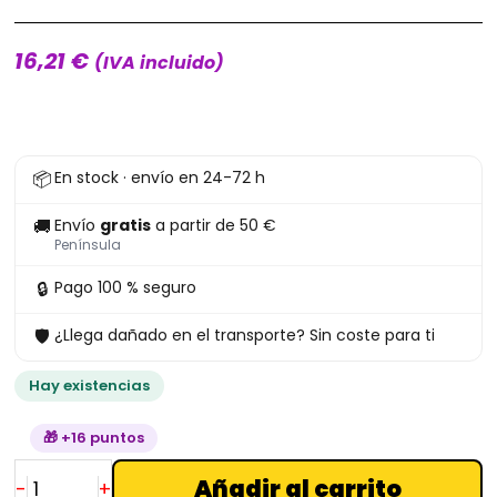
16,21
€
(IVA incluido)
Funko
📦
En stock · envío en 24-72 h
Scarlet
Witch
🚚
Envío
gratis
a partir de 50 €
823
Península
WandaVision
🔒
Pago 100 % seguro
cantidad
🛡
¿Llega dañado en el transporte? Sin coste para ti
Hay existencias
🎁 +16 puntos
Añadir al carrito
-
+