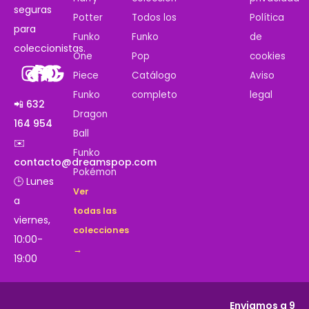
seguras
Potter
Todos los
Política
para
Funko
Funko
de
coleccionistas.
One
Pop
cookies
Piece
Catálogo
Aviso
Funko
completo
legal
📲 632
Dragon
164 954
Ball
✉️
Funko
contacto@dreamspop.com
Pokémon
🕒 Lunes
Ver
a
todas las
viernes,
colecciones
10:00-
→
19:00
Enviamos a 9