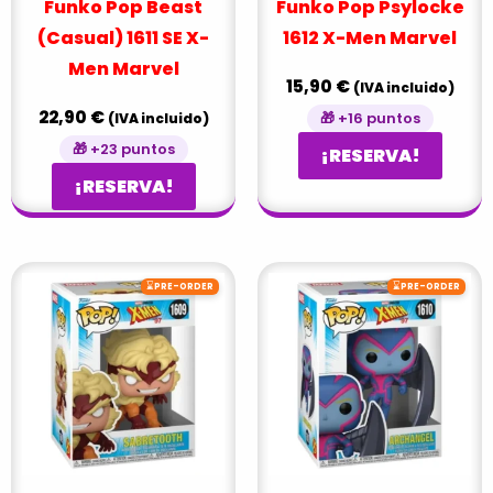
Funko Pop Beast
Funko Pop Psylocke
(Casual) 1611 SE X-
1612 X-Men Marvel
Men Marvel
15,90
€
(IVA incluido)
22,90
€
🎁 +16 puntos
(IVA incluido)
🎁 +23 puntos
¡RESERVA!
¡RESERVA!
⌛
⌛
PRE-ORDER
PRE-ORDER