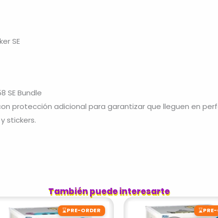
ker SE
58 SE Bundle
 protección adicional para garantizar que lleguen en per
y stickers.
También puede interesarte
⌛
⌛
PRE-ORDER
PRE