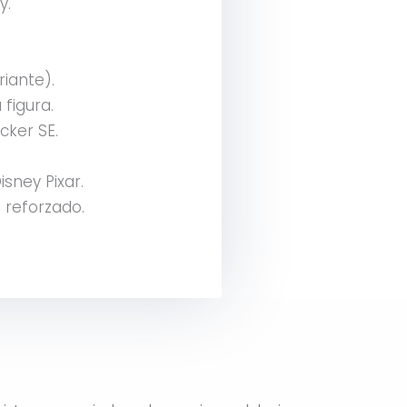
y.
iante).
figura.
cker SE.
isney Pixar.
 reforzado.