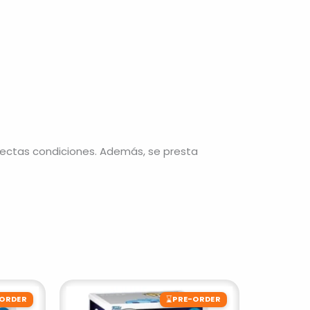
fectas condiciones. Además, se presta
⌛
-ORDER
PRE-ORDER