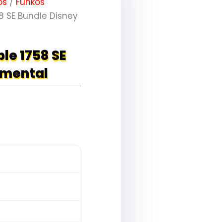
os
/
Funkos
8 SE Bundle Disney
le 1758 SE
emental