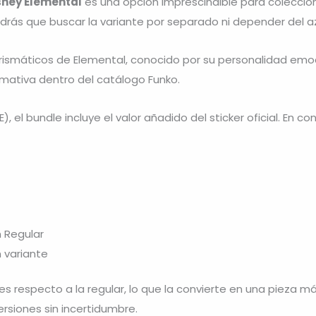
sney Elemental
es una opción imprescindible para coleccion
ndrás que buscar la variante por separado ni depender del a
rismáticos de
Elemental
, conocido por su personalidad emo
amativa dentro del catálogo Funko.
E), el bundle incluye el valor añadido del sticker oficial. En
n Regular
n variante
les respecto a la regular, lo que la convierte en una pieza m
siones sin incertidumbre.