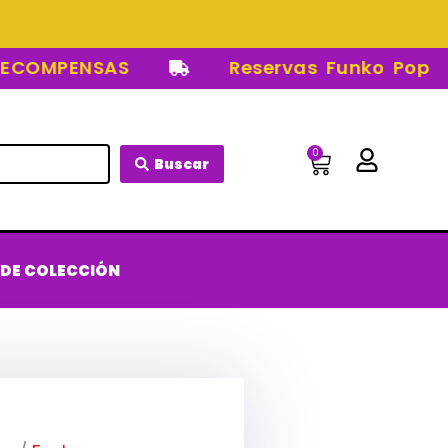
OMPENSAS
Reservas Funko Pop
0
Carrito
Buscar
 DE COLECCIÓN