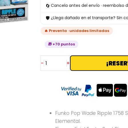
Bundle
🔄
Cancela antes del envío · reembolso d
Disney
🛡
¿Llega dañado en el transporte? Sin co
Elemental
cantidad
🔥 Preventa · unidades limitadas
🎁 +70 puntos
¡RESER
-
+
Funko Pop Wade Ripple 1758 S
Elemental.