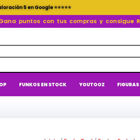
aloración 5 en Google ⭐⭐⭐⭐⭐
 puntos con tus compras y consigue REC
POP
FUNKOS EN STOCK
YOUTOOZ
FIGURAS