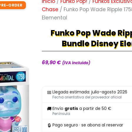
Inicio
/
Funko Pop!
/
Funkos Exclusiv
PRE-ORDER
Chase
/ Funko Pop Wade Ripple 175
Elemental
Funko Pop Wade Ripp
Bundle Disney El
69,90
€
(IVA incluido)
Funko
📅
Llegada estimada: julio-agosto 2026
Pop
Fecha orientativa del proveedor oficial
Wade
🚚
Envío
gratis
a partir de 50 €
Ripple
Península
1758
🔒
Pago seguro · se abona al reservar
SE