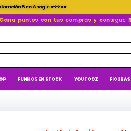
aloración 5 en Google ⭐⭐⭐⭐⭐
 puntos con tus compras y consigue REC
POP
FUNKOS EN STOCK
YOUTOOZ
FIGURAS