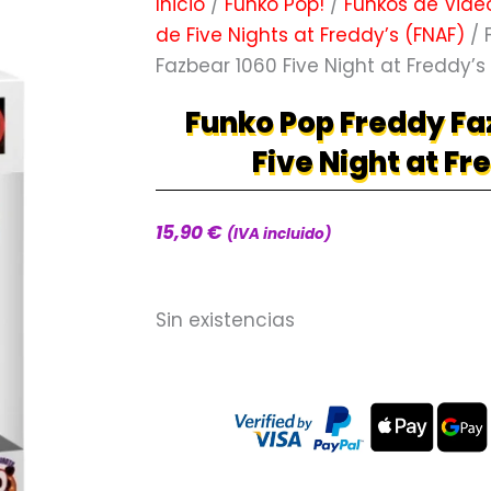
Inicio
/
Funko Pop!
/
Funkos de Vide
de Five Nights at Freddy’s (FNAF)
/ 
Fazbear 1060 Five Night at Freddy’s
Funko Pop Freddy Fa
Five Night at Fr
15,90
€
(IVA incluido)
Sin existencias