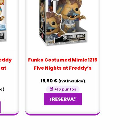
reddy
Funko Costumed Mimic 1215
 at
Five Nights at Freddy’s
15,90
€
(IVA incluido)
🎁 +16 puntos
do)
¡RESERVA!