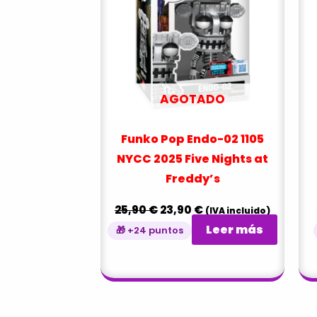
25,90 €.
23,90 €.
AGOTADO
Funko Pop Endo-02 1105
NYCC 2025 Five Nights at
Freddy’s
25,90
€
23,90
€
(IVA incluido)
Leer más
🎁 +24 puntos