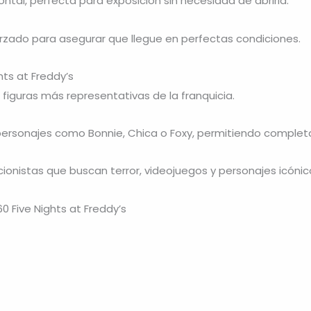
ontal, perfecta para exposición sin necesidad de abrirla.
orzado para asegurar que llegue en perfectas condiciones.
hts at Freddy’s
 figuras más representativas de la franquicia.
sonajes como Bonnie, Chica o Foxy, permitiendo completar
cionistas que buscan terror, videojuegos y personajes icónic
0 Five Nights at Freddy’s