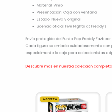
Material: Vinilo
Presentación: Caja con ventana
Estado: Nuevo y original
Licencia oficial: Five Nights at Freddy’s
Envío protegido del Funko Pop Freddy Fazbear
Cada figura se embala cuidadosamente con pr
especialmente la caja para coleccionistas exi
Descubre más en nuestra colección completa
El
El
precio
precio
🔥
OFERTA
original
actual
era:
es: