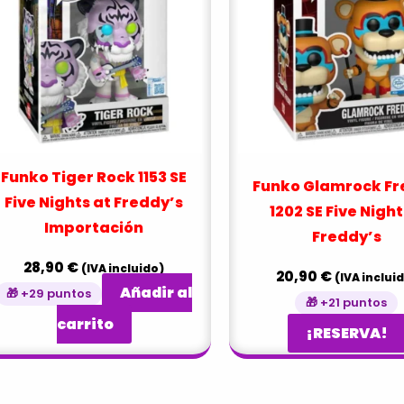
Funko Tiger Rock 1153 SE
Funko Glamrock F
Five Nights at Freddy’s
1202 SE Five Night
Importación
Freddy’s
28,90
€
(IVA incluido)
20,90
€
(IVA inclui
Añadir al
🎁 +29 puntos
🎁 +21 puntos
carrito
¡RESERVA!