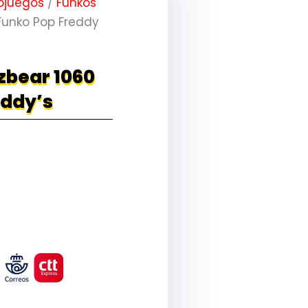
ojuegos
/
Funkos
Funko Pop Freddy
zbear 1060
eddy’s