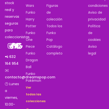
stock
Wars
Figuras
condiciones
real y
Funko
de
Aviso de
reservas
Harry
colección
privacidad
seguras
Potter
Todos los
Política
para
Funko
Funko
de
coleccionistas.
One
Pop
cookies
Piece
Catálogo
Aviso
Funko
completo
legal
📲 632
Dragon
164 954
Ball
✉️
Funko
contacto@dreamspop.com
Pokémon
🕒 Lunes
Ver
a
todas las
viernes,
colecciones
10:00-
→