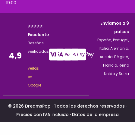
19:00
Enviamos a 9
⭐⭐⭐⭐⭐
países
Excelente
España, Portugal,
Reseñas
Italia, Alemania,
verificadas
4,9
Austria, Bélgica,
·
Francia, Reino
verlas
Unido y Suiza
en
Google
© 2026 DreamsPop · Todos los derechos reservados ·
Precios con IVA incluido ·
Datos de la empresa