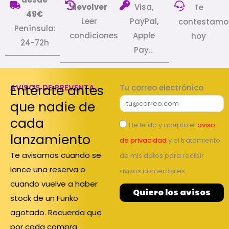
devolver
Visa,
Te
49€
Leer
PayPal,
contestamo
Península:
condiciones
Apple
hoy
24-72h
Pay…
Entérate antes
AVISOS DE PREVENTA
Tu correo electrónico
que nadie de
cada
He leído y acepto el
aviso
lanzamiento
de privacidad
y el tratamiento
Te avisamos cuando se
de mis datos para recibir
lance una reserva o
avisos comerciales.
cuando vuelve a haber
Quiero los avisos
stock de un Funko
agotado. Recuerda que
por cada compra