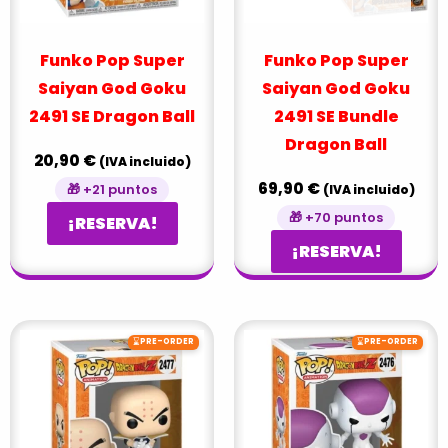
Funko Pop Super
Funko Pop Super
Saiyan God Goku
Saiyan God Goku
2491 SE Dragon Ball
2491 SE Bundle
Dragon Ball
20,90
€
(IVA incluido)
69,90
€
🎁 +21 puntos
(IVA incluido)
🎁 +70 puntos
¡RESERVA!
¡RESERVA!
⌛
⌛
PRE-ORDER
PRE-ORDER