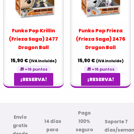
Funko Pop Krillin
Funko Pop Frieza
(Frieza Saga) 2477
(Frieza Saga) 2476
Dragon Ball
Dragon Ball
15,90
€
15,90
€
(IVA incluido)
(IVA incluido)
🎁 +16 puntos
🎁 +16 puntos
¡RESERVA!
¡RESERVA!
Pago
Envío
14 días
100%
Soporte 7
gratis
para
seguro
días/sema
desde