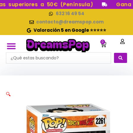
Ir
 superiores a 50€ (Península)
Gana pu
al
632 16 49 54
contenido
contacto@dreamspop.com
Valoración 5 en Google ⭐⭐⭐⭐⭐
0
Carrito
Search
FUNKO POP!
RESERVAS FUNKO POP
FUNKOS EN STOCK
FIGURAS DE COLECCIÓN
...
🔍