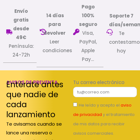
Pago
Envío
14 días
100%
Soporte 7
gratis
para
seguro
días/sema
desde
devolver
Visa,
Te
49€
Leer
PayPal,
contestamo
Península:
condiciones
Apple
hoy
24-72h
Pay…
Entérate antes
AVISOS DE PREVENTA
Tu correo electrónico
que nadie de
cada
He leído y acepto el
aviso
lanzamiento
de privacidad
y el tratamiento
Te avisamos cuando se
de mis datos para recibir
lance una reserva o
avisos comerciales.