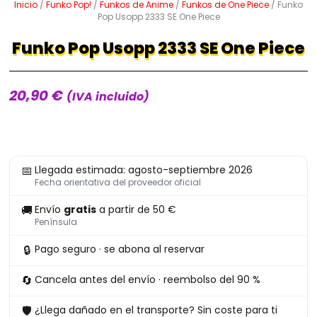
Inicio
/
Funko Pop!
/
Funkos de Anime
/
Funkos de One Piece
/ Funko
Pop Usopp 2333 SE One Piece
Funko Pop Usopp 2333 SE One Piece
20,90
€
(IVA incluido)
Funko
📅
Llegada estimada: agosto-septiembre 2026
Pop
Fecha orientativa del proveedor oficial
Usopp
🚚
Envío
gratis
a partir de 50 €
2333
Península
SE
🔒
Pago seguro · se abona al reservar
One
Piece
🔄
Cancela antes del envío · reembolso del 90 %
cantidad
🛡
¿Llega dañado en el transporte? Sin coste para ti