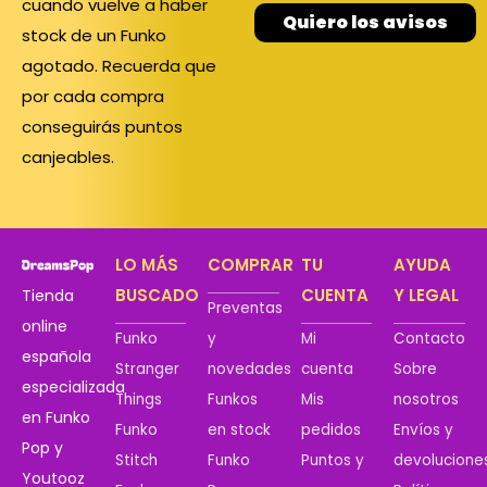
cuando vuelve a haber
Quiero los avisos
stock de un Funko
agotado. Recuerda que
por cada compra
conseguirás puntos
canjeables.
LO MÁS
COMPRAR
TU
AYUDA
BUSCADO
CUENTA
Y LEGAL
Tienda
Preventas
online
Funko
y
Mi
Contacto
española
Stranger
novedades
cuenta
Sobre
especializada
Things
Funkos
Mis
nosotros
en Funko
Funko
en stock
pedidos
Envíos y
Pop y
Stitch
Funko
Puntos y
devolucione
Youtooz