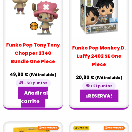
Funko Pop Tony Tony
Funko Pop Monkey D.
Chopper 2340
Luffy 2402 SE One
Bundle One Piece
Piece
49,90
€
(IVA incluido)
20,90
€
(IVA incluido)
🎁 +50 puntos
🎁 +21 puntos
Añadir al
¡RESERVA!
carrito
El
El
⌛
🔥
⌛
PRE-ORDER
OFERTA
PRE-ORDER
precio
precio