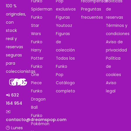
Funko
Pop
recompensas
Políticas
100 %
Spiderman
exclusivos
Preguntas
de
originales,
Funko
Figuras
frecuentes
reservas
con
Star
Youtooz
Términos y
stock
Wars
Figuras
condiciones
real y
Funko
de
Aviso de
reservas
Harry
colección
privacidad
seguras
Potter
Todos los
Política
para
Funko
Funko
de
coleccionistas.
One
Pop
cookies
Piece
Catálogo
Aviso
Funko
completo
legal
📲 632
Dragon
164 954
Ball
✉️
Funko
contacto@dreamspop.com
Pokémon
🕒 Lunes