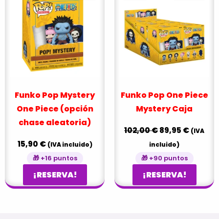
original
actual
era:
es:
102,00 €.
89,95 €
Funko Pop Mystery
Funko Pop One Piece
One Piece (opción
Mystery Caja
chase aleatoria)
102,00
€
89,95
€
(IVA
15,90
€
(IVA incluido)
incluido)
🎁 +16 puntos
🎁 +90 puntos
¡RESERVA!
¡RESERVA!