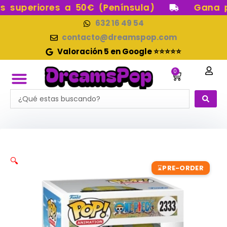
Ir
superiores a 50€ (Península)
Gana pun
al
632 16 49 54
contenido
contacto@dreamspop.com
Valoración 5 en Google ⭐⭐⭐⭐⭐
0
Carrito
Search
FUNKO POP!
RESERVAS FUNKO POP
FUNKOS EN STOCK
FIGURAS DE COLECCIÓN
...
🔍
PRE-ORDER
⌛