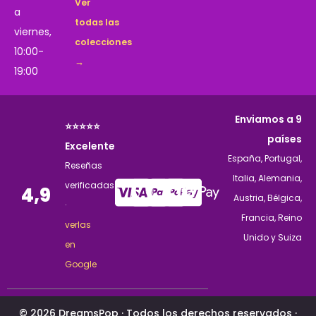
Ver
a
todas las
viernes,
colecciones
10:00-
→
19:00
Enviamos a 9
⭐⭐⭐⭐⭐
países
Excelente
España, Portugal,
Reseñas
Italia, Alemania,
verificadas
4,9
Austria, Bélgica,
·
Francia, Reino
verlas
Unido y Suiza
en
Google
© 2026 DreamsPop · Todos los derechos reservados ·