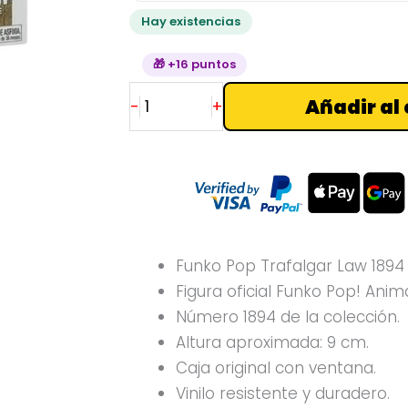
cantidad
Hay existencias
🎁 +16 puntos
Añadir al 
-
+
Funko Pop Trafalgar Law 1894
Figura oficial Funko Pop! Anim
Número 1894 de la colección.
Altura aproximada: 9 cm.
Caja original con ventana.
Vinilo resistente y duradero.