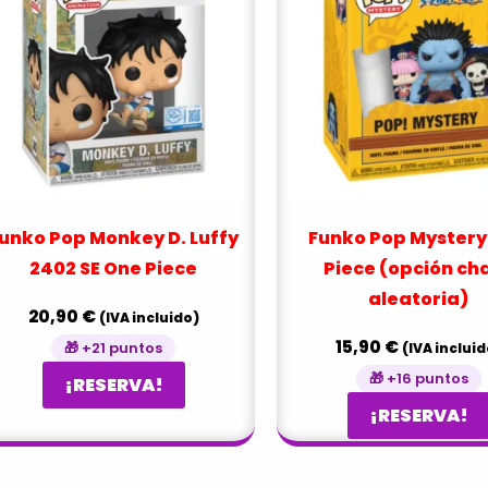
unko Pop Monkey D. Luffy
Funko Pop Mystery
2402 SE One Piece
Piece (opción ch
aleatoria)
20,90
€
(IVA incluido)
15,90
€
🎁 +21 puntos
(IVA incluid
🎁 +16 puntos
¡RESERVA!
¡RESERVA!