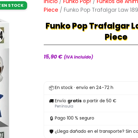
Inicio
/
Funko Pop!
/
Funkos de Ani
EN STOCK

Piece
/ Funko Pop Trafalgar Law 18
Funko Pop Trafalgar 
Piece
15,90
€
(IVA incluido)
Funko
📦
En stock · envío en 24-72 h
Pop
Trafalgar
🚚
Envío
gratis
a partir de 50 €
Law
Península
1894
🔒
Pago 100 % seguro
One
🛡
¿Llega dañado en el transporte? Sin co
Piece