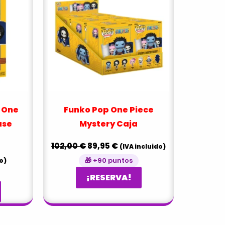
102,00 €.
89,95 €.
 One
Funko Pop One Piece
ase
Mystery Caja
102,00
€
89,95
€
(IVA incluido)
🎁 +90 puntos
o)
¡RESERVA!