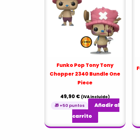
Funko Pop Tony Tony
F
Chopper 2340 Bundle One
Piece
49,90
€
(IVA incluido)
Añadir al
🎁 +50 puntos
carrito