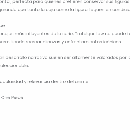
rontal, perfecta para quienes prefieren conservar sus figu
urando que tanto la caja como la figura lleguen en condici
ece
onajes más influyentes de la serie, Trafalgar Law no puede
permitiendo recrear alianzas y enfrentamientos icónicos.
 desarrollo narrativo suelen ser altamente valorados por lo
oleccionable.
opularidad y relevancia dentro del anime.
4 One Piece