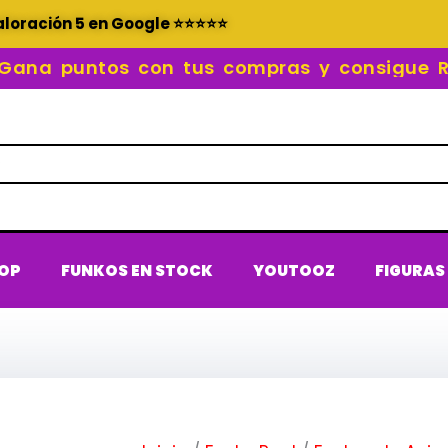
aloración 5 en Google ⭐⭐⭐⭐⭐
 puntos con tus compras y consigue REC
POP
FUNKOS EN STOCK
YOUTOOZ
FIGURAS