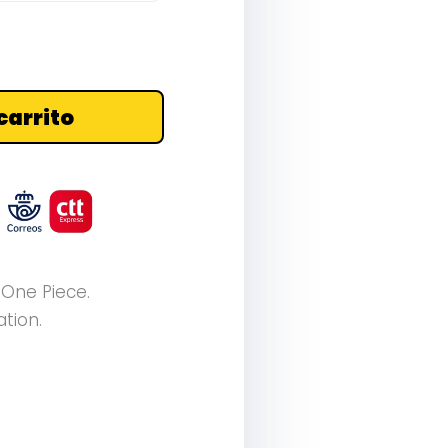
carrito
 One Piece.
ation.