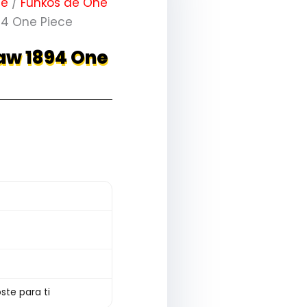
me
/
Funkos de One
94 One Piece
Law 1894 One
ste para ti