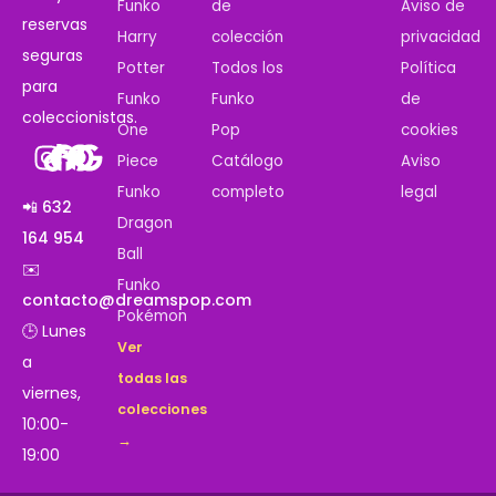
Funko
de
Aviso de
reservas
Harry
colección
privacidad
seguras
Potter
Todos los
Política
para
Funko
Funko
de
coleccionistas.
One
Pop
cookies
Piece
Catálogo
Aviso
Funko
completo
legal
📲 632
Dragon
164 954
Ball
✉️
Funko
contacto@dreamspop.com
Pokémon
🕒 Lunes
Ver
a
todas las
viernes,
colecciones
10:00-
→
19:00