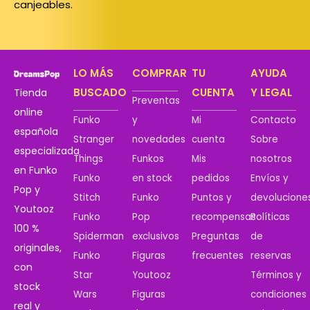
canjeables.
LO MÁS
COMPRAR
TU
AYUDA
BUSCADO
CUENTA
Y LEGAL
Tienda
Preventas
online
Funko
y
Mi
Contacto
española
Stranger
novedades
cuenta
Sobre
especializada
Things
Funkos
Mis
nosotros
en Funko
Funko
en stock
pedidos
Envíos y
Pop y
Stitch
Funko
Puntos y
devolucione
Youtooz
Funko
Pop
recompensas
Políticas
100 %
Spiderman
exclusivos
Preguntas
de
originales,
Funko
Figuras
frecuentes
reservas
con
Star
Youtooz
Términos y
stock
Wars
Figuras
condiciones
real y