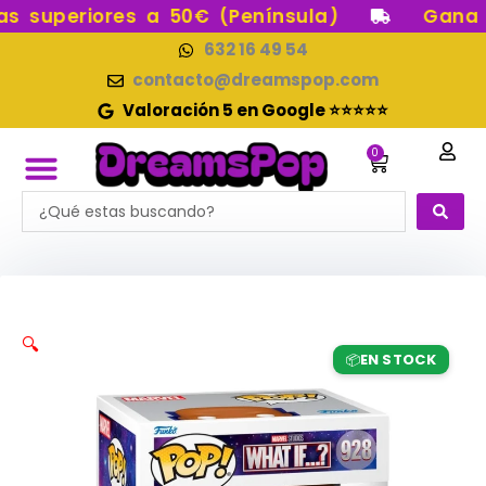
Ir
 superiores a 50€ (Península)
Gana pu
al
632 16 49 54
contenido
contacto@dreamspop.com
Valoración 5 en Google ⭐⭐⭐⭐⭐
0
Carrito
Search
FUNKO POP!
RESERVAS FUNKO POP
FUNKOS EN STOCK
FIGURAS DE COLECCIÓN
...
🔍
EN STOCK
📦