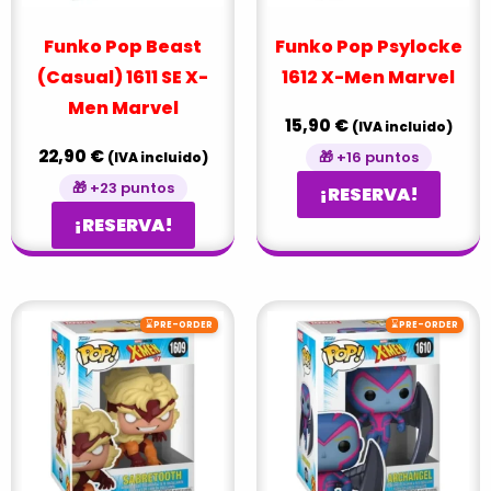
Funko Pop Beast
Funko Pop Psylocke
(Casual) 1611 SE X-
1612 X-Men Marvel
Men Marvel
15,90
€
(IVA incluido)
22,90
€
🎁 +16 puntos
(IVA incluido)
🎁 +23 puntos
¡RESERVA!
¡RESERVA!
⌛
⌛
PRE-ORDER
PRE-ORDER