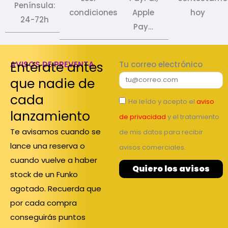
Península:
condiciones
Apple
hoy
24-72h
Pay…
Entérate antes
AVISOS DE PREVENTA
Tu correo electrónico
que nadie de
cada
He leído y acepto el
aviso
lanzamiento
de privacidad
y el tratamiento
Te avisamos cuando se
de mis datos para recibir
lance una reserva o
avisos comerciales.
cuando vuelve a haber
Quiero los avisos
stock de un Funko
agotado. Recuerda que
por cada compra
conseguirás puntos