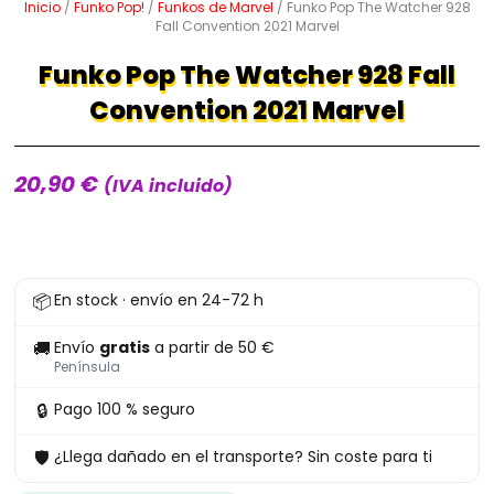
Inicio
/
Funko Pop!
/
Funkos de Marvel
/ Funko Pop The Watcher 928
Fall Convention 2021 Marvel
Funko Pop The Watcher 928 Fall
Convention 2021 Marvel
20,90
€
(IVA incluido)
Funko
📦
En stock · envío en 24-72 h
Pop
The
🚚
Envío
gratis
a partir de 50 €
Watcher
Península
928
🔒
Pago 100 % seguro
Fall
🛡
¿Llega dañado en el transporte? Sin coste para ti
Convention
2021