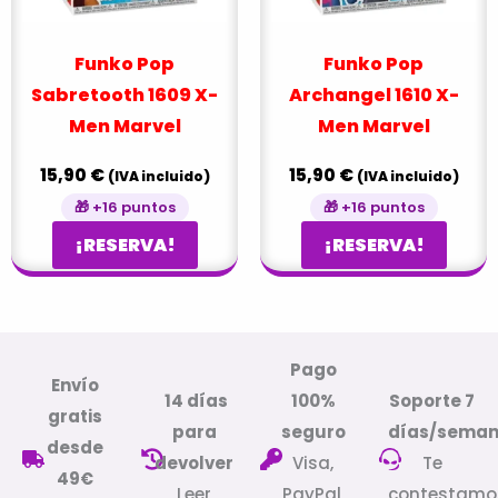
Funko Pop
Funko Pop
Sabretooth 1609 X-
Archangel 1610 X-
Men Marvel
Men Marvel
15,90
€
15,90
€
(IVA incluido)
(IVA incluido)
🎁 +16 puntos
🎁 +16 puntos
¡RESERVA!
¡RESERVA!
Pago
Envío
14 días
100%
Soporte 7
gratis
para
seguro
días/sema
desde
devolver
Visa,
Te
49€
Leer
PayPal,
contestamo