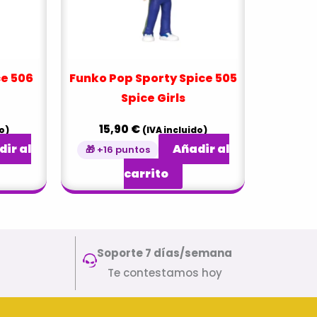
ce 506
Funko Pop Sporty Spice 505
Spice Girls
15,90
€
o)
(IVA incluido)
ir al
Añadir al
🎁 +16 puntos
carrito
Soporte 7 días/semana
Te contestamos hoy