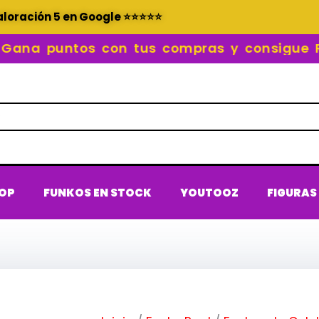
aloración 5 en Google ⭐⭐⭐⭐⭐
a puntos con tus compras y consigue REC
POP
FUNKOS EN STOCK
YOUTOOZ
FIGURAS