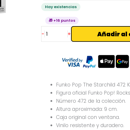
cantidad
Hay existencias
🎁 +16 puntos
Añadir al 
-
+
Funko Pop The Starchild 472 K
Figura oficial Funko Pop! Rocks
Número 472 de la colección.
Altura aproximada: 9 cm.
Caja original con ventana.
Vinilo resistente y duradero.