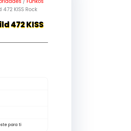
bridades
/
Funkos
d 472 KISS Rock
ld 472 KISS
ste para ti