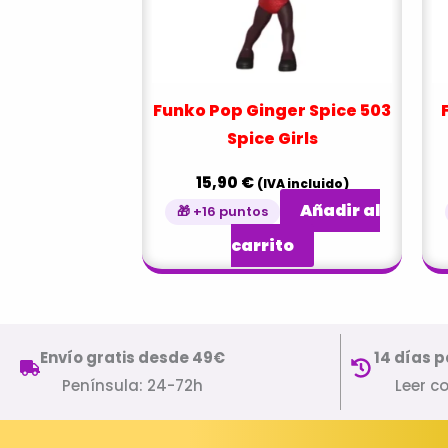
Funko Pop Ginger Spice 503
Spice Girls
15,90
€
(IVA incluido)
Añadir al
🎁 +16 puntos
carrito
Envío gratis desde 49€
14 días p
Península: 24-72h
Leer c