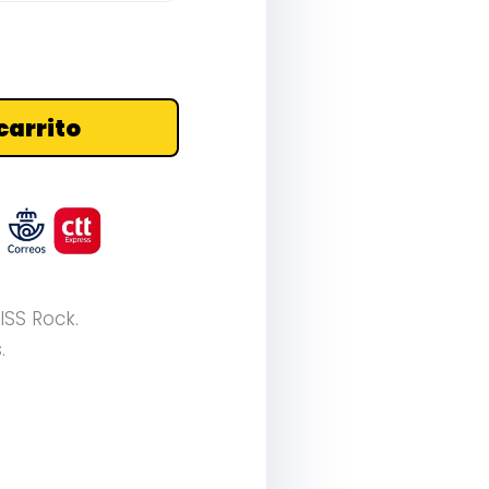
carrito
ISS Rock.
.