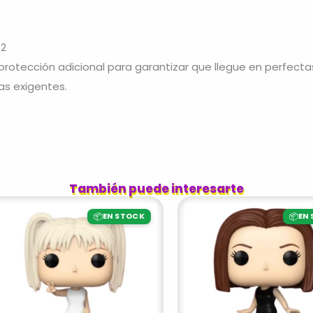
72
otección adicional para garantizar que llegue en perfecta
as exigentes.
También puede interesarte
📦
📦
EN STOCK
EN