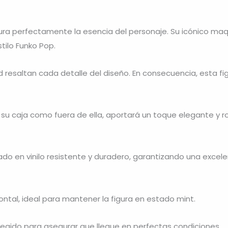
ura perfectamente la esencia del personaje. Su icónico maqui
tilo Funko Pop.
d resaltan cada detalle del diseño. En consecuencia, esta f
 su caja como fuera de ella, aportará un toque elegante y roc
cado en vinilo resistente y duradero, garantizando una excel
ontal, ideal para mantener la figura en estado mint.
tegido para asegurar que llegue en perfectas condiciones.