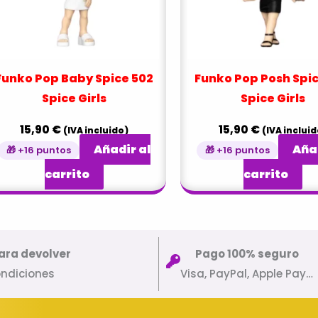
Funko Pop Baby Spice 502
Funko Pop Posh Spi
Spice Girls
Spice Girls
15,90
€
15,90
€
(IVA incluido)
(IVA incluid
Añadir al
Añad
🎁 +16 puntos
🎁 +16 puntos
carrito
carrito
ara devolver
Pago 100% seguro
ondiciones
Visa, PayPal, Apple Pay…