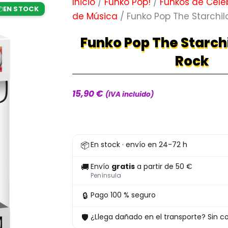
Inicio
/
Funko Pop!
/
Funkos de Cele
EN STOCK

de Música
/ Funko Pop The Starchil
Funko Pop The Starchi
Rock
15,90
€
(IVA incluido)
Funko
📦
En stock · envío en 24-72 h
Pop
The
🚚
Envío
gratis
a partir de 50 €
Starchild
Península
472
🔒
Pago 100 % seguro
KISS
🛡
¿Llega dañado en el transporte? Sin co
Rock