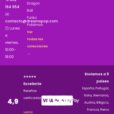
Dragon
164 954
Ball
✉️
Funko
contacto@dreamspop.com
Pokémon
🕒 Lunes
Ver
a
todas las
viernes,
colecciones
10:00-
→
19:00
Enviamos a 9
⭐⭐⭐⭐⭐
países
Excelente
España, Portugal,
Reseñas
Italia, Alemania,
verificadas
4,9
Austria, Bélgica,
·
Francia, Reino
verlas