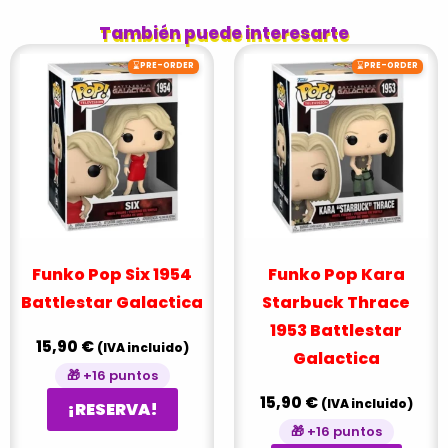
También puede interesarte
⌛
⌛
PRE-ORDER
PRE-ORDER
Funko Pop Six 1954
Funko Pop Kara
Battlestar Galactica
Starbuck Thrace
1953 Battlestar
15,90
€
(IVA incluido)
Galactica
🎁 +16 puntos
15,90
€
(IVA incluido)
¡RESERVA!
🎁 +16 puntos