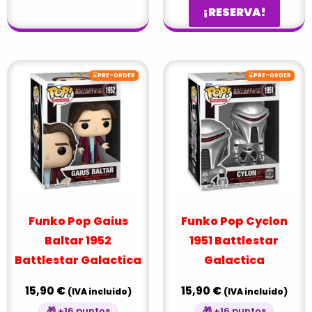
¡RESERVA!
⌛
⌛
PRE-ORDER
PRE-ORDER
Funko Pop Gaius
Funko Pop Cyclon
Baltar 1952
1951 Battlestar
Battlestar Galactica
Galactica
15,90
€
15,90
€
(IVA incluido)
(IVA incluido)
🎁 +16 puntos
🎁 +16 puntos