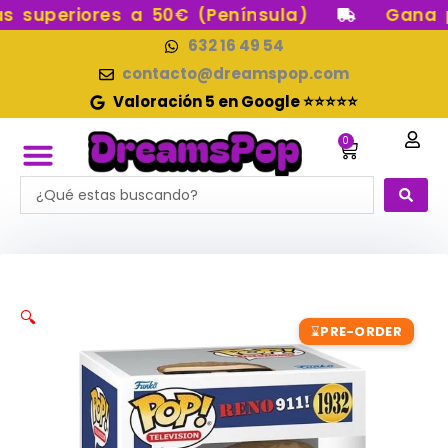
Ir
superiores a 50€ (Península)
Gana pun
al
632 16 49 54
contenido
contacto@dreamspop.com
Valoración 5 en Google ⭐⭐⭐⭐⭐
0
Carrito
Search
FUNKO POP!
RESERVAS FUNKO POP
FUNKOS EN STOCK
FIGURAS DE COLECCIÓN
...
🔍
PRE-ORDER
⌛