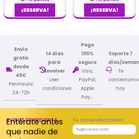
¡RESERVA!
¡RESERVA!
Pago
Envío
14 días
100%
Soporte 7
gratis
para
seguro
días/sema
desde
devolver
Visa,
Te
49€
Leer
PayPal,
contestamo
Península:
condiciones
Apple
hoy
24-72h
Pay…
Entérate antes
AVISOS DE PREVENTA
Tu correo electrónico
que nadie de