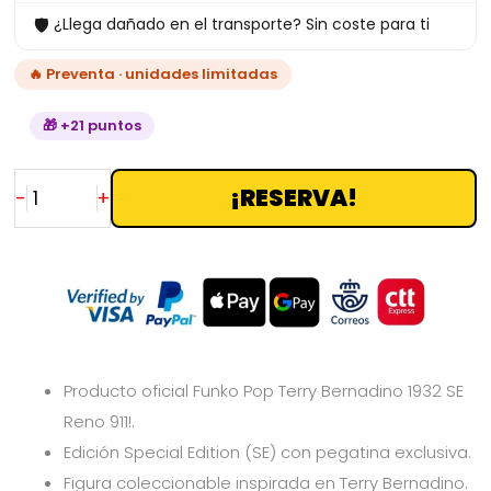
🛡
¿Llega dañado en el transporte? Sin coste para ti
cantidad
🔥 Preventa · unidades limitadas
🎁 +21 puntos
¡RESERVA!
-
+
Producto oficial Funko Pop Terry Bernadino 1932 SE
Reno 911!.
Edición Special Edition (SE) con pegatina exclusiva.
Figura coleccionable inspirada en Terry Bernadino.