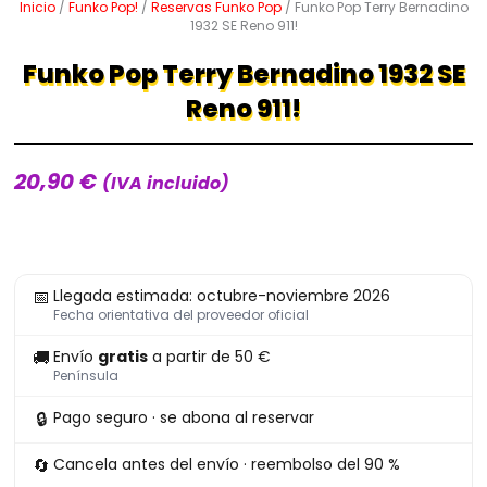
Inicio
/
Funko Pop!
/
Reservas Funko Pop
/ Funko Pop Terry Bernadino
1932 SE Reno 911!
Funko Pop Terry Bernadino 1932 SE
Reno 911!
20,90
€
(IVA incluido)
Funko
📅
Llegada estimada: octubre-noviembre 2026
Pop
Fecha orientativa del proveedor oficial
Terry
🚚
Envío
gratis
a partir de 50 €
Bernadino
Península
1932
🔒
Pago seguro · se abona al reservar
SE
Reno
🔄
Cancela antes del envío · reembolso del 90 %
911!