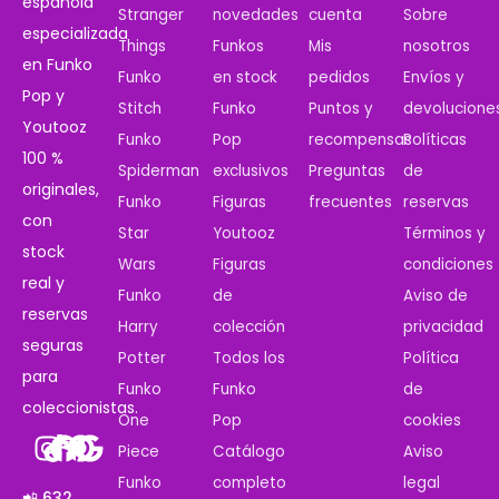
española
Stranger
novedades
cuenta
Sobre
especializada
Things
Funkos
Mis
nosotros
en Funko
Funko
en stock
pedidos
Envíos y
Pop y
Stitch
Funko
Puntos y
devolucione
Youtooz
Funko
Pop
recompensas
Políticas
100 %
Spiderman
exclusivos
Preguntas
de
originales,
Funko
Figuras
frecuentes
reservas
con
Star
Youtooz
Términos y
stock
Wars
Figuras
condiciones
real y
Funko
de
Aviso de
reservas
Harry
colección
privacidad
seguras
Potter
Todos los
Política
para
Funko
Funko
de
coleccionistas.
One
Pop
cookies
Piece
Catálogo
Aviso
Funko
completo
legal
📲 632