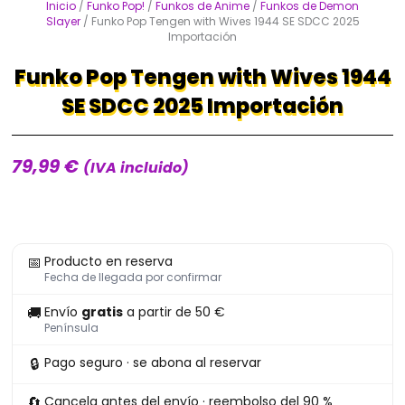
Inicio
/
Funko Pop!
/
Funkos de Anime
/
Funkos de Demon
Slayer
/ Funko Pop Tengen with Wives 1944 SE SDCC 2025
Importación
Funko Pop Tengen with Wives 1944
SE SDCC 2025 Importación
79,99
€
(IVA incluido)
Funko
📅
Producto en reserva
Pop
Fecha de llegada por confirmar
Tengen
🚚
Envío
gratis
a partir de 50 €
with
Península
Wives
🔒
Pago seguro · se abona al reservar
1944
SE
🔄
Cancela antes del envío · reembolso del 90 %