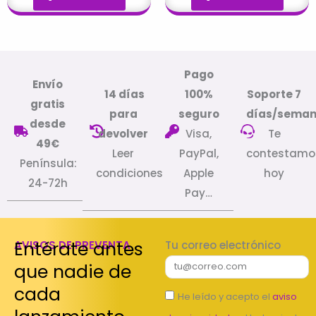
Pago
Envío
14 días
100%
Soporte 7
gratis
para
seguro
días/sema
desde
devolver
Visa,
Te
49€
Leer
PayPal,
contestamo
Península:
condiciones
Apple
hoy
24-72h
Pay…
Entérate antes
AVISOS DE PREVENTA
Tu correo electrónico
que nadie de
cada
He leído y acepto el
aviso