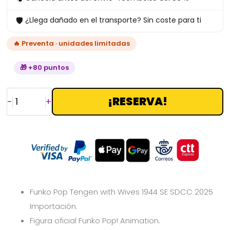
SDCC
🛡
¿Llega dañado en el transporte? Sin coste para ti
2025
Importación
🔥 Preventa · unidades limitadas
cantidad
🎁 +80 puntos
¡RESERVA!
-
+
Funko Pop Tengen with Wives 1944 SE SDCC 2025
Importación.
Figura oficial Funko Pop! Animation.