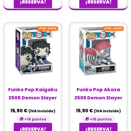
¡RESERVA!
¡RESERVA!
⌛
⌛
PRE-ORDER
PRE-ORDER
Funko Pop Kaigaku
Funko Pop Akaza
2506 Demon Slayer
2505 Demon Slayer
15,90
€
15,90
€
(IVA incluido)
(IVA incluido)
🎁 +16 puntos
🎁 +16 puntos
¡RESERVA!
¡RESERVA!