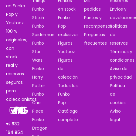
Things
Funkos
Mis
nosotros
en Funko
Funko
en stock
pedidos
Envíos y
Pop y
Stitch
Funko
Puntos y
devolucione
Youtooz
Funko
Pop
recompensas
Políticas
100 %
Spiderman
exclusivos
Preguntas
de
originales,
Funko
Figuras
frecuentes
reservas
con
Star
Youtooz
Términos y
stock
Wars
Figuras
condiciones
real y
Funko
de
Aviso de
reservas
Harry
colección
privacidad
seguras
Potter
Todos los
Política
para
Funko
Funko
de
coleccionistas.
One
Pop
cookies
Piece
Catálogo
Aviso
Funko
completo
legal
📲 632
Dragon
164 954