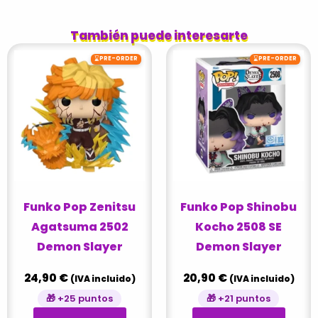
También puede interesarte
⌛
⌛
PRE-ORDER
PRE-ORDER
Funko Pop Zenitsu
Funko Pop Shinobu
Agatsuma 2502
Kocho 2508 SE
Demon Slayer
Demon Slayer
24,90
€
20,90
€
(IVA incluido)
(IVA incluido)
🎁 +25 puntos
🎁 +21 puntos