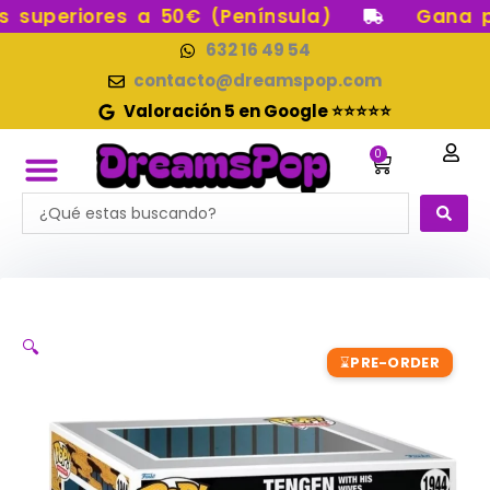
Ir
uperiores a 50€ (Península)
Gana pun
al
632 16 49 54
contenido
contacto@dreamspop.com
Valoración 5 en Google ⭐⭐⭐⭐⭐
0
Carrito
Search
FUNKO POP!
RESERVAS FUNKO POP
FUNKOS EN STOCK
FIGURAS DE COLECCIÓN
...
🔍
PRE-ORDER
⌛