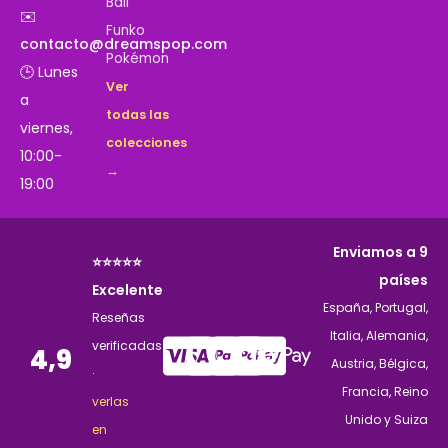
Ball
✉️
Funko
contacto@dreamspop.com
Pokémon
🕒 Lunes
Ver
a
todas las
viernes,
colecciones
10:00-
→
19:00
Enviamos a 9
⭐⭐⭐⭐⭐
países
Excelente
España, Portugal,
Reseñas
Italia, Alemania,
verificadas
4,9
Austria, Bélgica,
·
Francia, Reino
verlas
Unido y Suiza
en