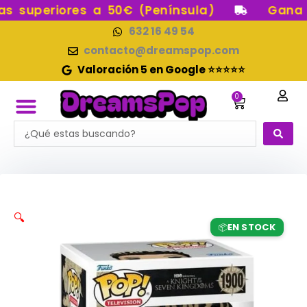
Ir
 superiores a 50€ (Península)
Gana pu
al
632 16 49 54
contenido
contacto@dreamspop.com
Valoración 5 en Google ⭐⭐⭐⭐⭐
0
Carrito
Search
FUNKO POP!
RESERVAS FUNKO POP
FUNKOS EN STOCK
FIGURAS DE COLECCIÓN
...
🔍
EN STOCK
📦