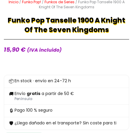
Inicio
/
Funko Pop!
/
Funkos de Series
/ Funko Pop Tanselle 1900 A
Knight Of The Seven Kingdoms
Funko Pop Tanselle 1900 A Knight
Of The Seven Kingdoms
15,90
€
(IVA incluido)
Funko
📦
En stock · envío en 24-72 h
Pop
Tanselle
🚚
Envío
gratis
a partir de 50 €
1900
Península
A
🔒
Pago 100 % seguro
Knight
🛡
¿Llega dañado en el transporte? Sin coste para ti
Of
The