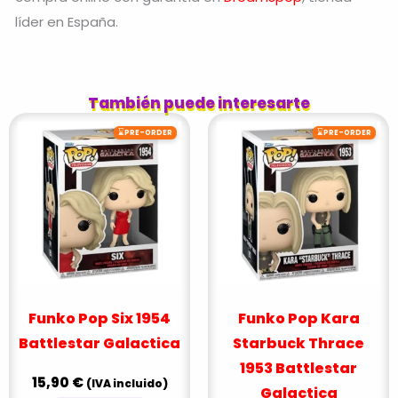
líder en España.
También puede interesarte
⌛
⌛
PRE-ORDER
PRE-ORDER
Funko Pop Six 1954
Funko Pop Kara
Battlestar Galactica
Starbuck Thrace
1953 Battlestar
15,90
€
(IVA incluido)
Galactica