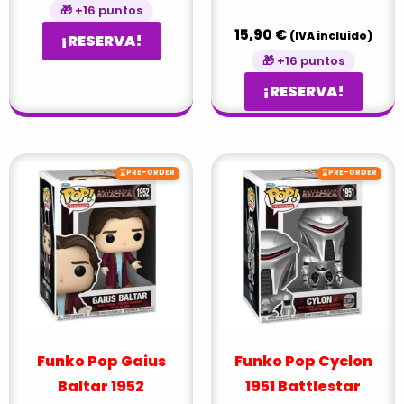
🎁 +16 puntos
15,90
€
(IVA incluido)
¡RESERVA!
🎁 +16 puntos
¡RESERVA!
⌛
⌛
PRE-ORDER
PRE-ORDER
Funko Pop Gaius
Funko Pop Cyclon
Baltar 1952
1951 Battlestar