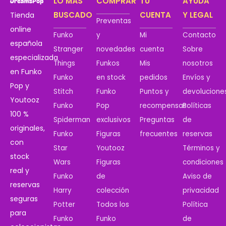
LO MÁS
COMPRAR
TU
AYUDA
BUSCADO
CUENTA
Y LEGAL
Tienda
Preventas
online
Funko
y
Mi
Contacto
española
Stranger
novedades
cuenta
Sobre
especializada
Things
Funkos
Mis
nosotros
en Funko
Funko
en stock
pedidos
Envíos y
Pop y
Stitch
Funko
Puntos y
devolucione
Youtooz
Funko
Pop
recompensas
Políticas
100 %
Spiderman
exclusivos
Preguntas
de
originales,
Funko
Figuras
frecuentes
reservas
con
Star
Youtooz
Términos y
stock
Wars
Figuras
condiciones
real y
Funko
de
Aviso de
reservas
Harry
colección
privacidad
seguras
Potter
Todos los
Política
para
Funko
Funko
de