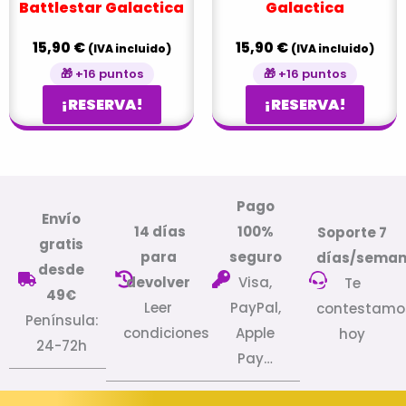
Battlestar Galactica
Galactica
15,90
€
15,90
€
(IVA incluido)
(IVA incluido)
🎁 +16 puntos
🎁 +16 puntos
¡RESERVA!
¡RESERVA!
Pago
Envío
14 días
100%
Soporte 7
gratis
para
seguro
días/sema
desde
devolver
Visa,
Te
49€
Leer
PayPal,
contestamo
Península:
condiciones
Apple
hoy
24-72h
Pay…