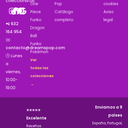
coleccionistas.
One
Pop
cookies
Piece
Catálogo
Aviso
Funko
completo
legal
📲 632
Dragon
164 954
Ball
✉️
Funko
contacto@dreamspop.com
Pokémon
🕒 Lunes
Ver
a
todas las
viernes,
colecciones
10:00-
→
19:00
Enviamos a 9
⭐⭐⭐⭐⭐
países
Excelente
España, Portugal,
Reseñas