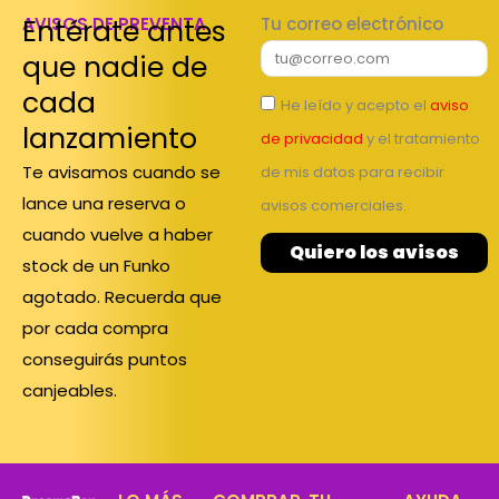
Entérate antes
AVISOS DE PREVENTA
Tu correo electrónico
que nadie de
cada
He leído y acepto el
aviso
lanzamiento
de privacidad
y el tratamiento
Te avisamos cuando se
de mis datos para recibir
lance una reserva o
avisos comerciales.
cuando vuelve a haber
Quiero los avisos
stock de un Funko
agotado. Recuerda que
por cada compra
conseguirás puntos
canjeables.