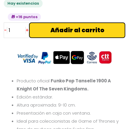
Hay existencias
Seven
Kingdoms
🎁 +16 puntos
cantidad
Añadir al carrito
-
+
Producto oficial
Funko Pop Tanselle 1900 A
Knight Of The Seven Kingdoms.
Edición estándar.
Altura aproximada: 9-10 cm.
Presentación en caja con ventana.
Ideal para coleccionistas de Game of Thrones y