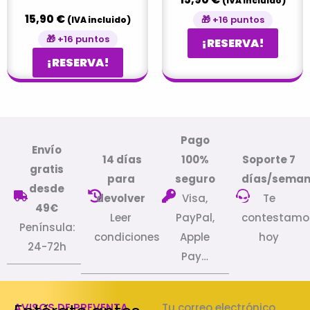
(IVA incluido)
15,90
€
🎁 +16 puntos
(IVA incluido)
🎁 +16 puntos
¡RESERVA!
¡RESERVA!
Pago
Envío
14 días
100%
Soporte 7
gratis
para
seguro
días/sema
desde
devolver
Visa,
Te
49€
Leer
PayPal,
contestamo
Península:
condiciones
Apple
hoy
24-72h
Pay…
AVISOS DE PREVENTA
Tu correo electrónico