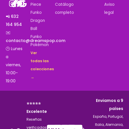
Piece
Catálogo
Aviso
Funko
completo
legal
📲 632
Dragon
164 954
Ball
✉️
Funko
contacto@dreamspop.com
Pokémon
🕒 Lunes
Ver
a
todas las
viernes,
colecciones
10:00-
→
19:00
Enviamos a 9
⭐⭐⭐⭐⭐
países
Excelente
España, Portugal,
Reseñas
Italia, Alemania,
verificadas