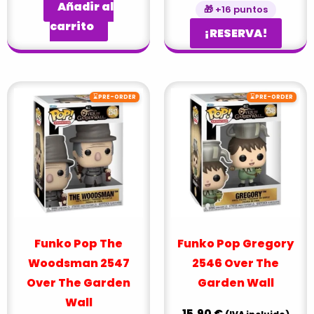
Añadir al
🎁 +16 puntos
carrito
¡RESERVA!
⌛
⌛
PRE-ORDER
PRE-ORDER
Funko Pop The
Funko Pop Gregory
Woodsman 2547
2546 Over The
Over The Garden
Garden Wall
Wall
15,90
€