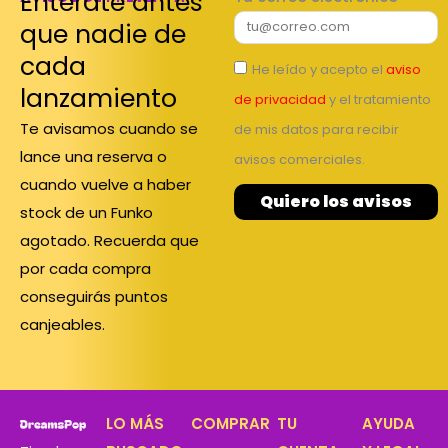
Entérate antes
que nadie de
cada
He leído y acepto el
aviso
lanzamiento
de privacidad
y el tratamiento
Te avisamos cuando se
de mis datos para recibir
lance una reserva o
avisos comerciales.
cuando vuelve a haber
Quiero los avisos
stock de un Funko
agotado. Recuerda que
por cada compra
conseguirás puntos
canjeables.
LO MÁS
COMPRAR
TU
AYUDA