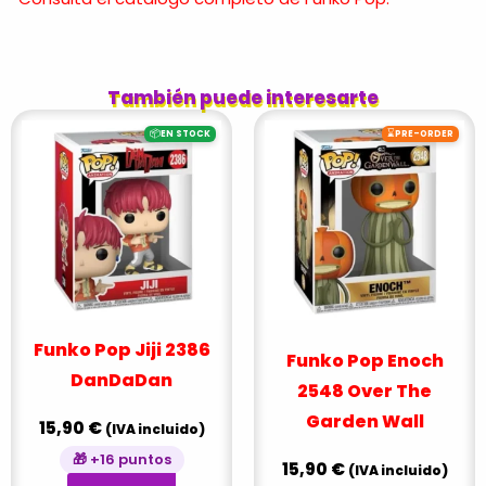
También puede interesarte
📦
⌛
EN STOCK
PRE-ORDER
Funko Pop Jiji 2386
Funko Pop Enoch
DanDaDan
2548 Over The
Garden Wall
15,90
€
(IVA incluido)
🎁 +16 puntos
15,90
€
(IVA incluido)