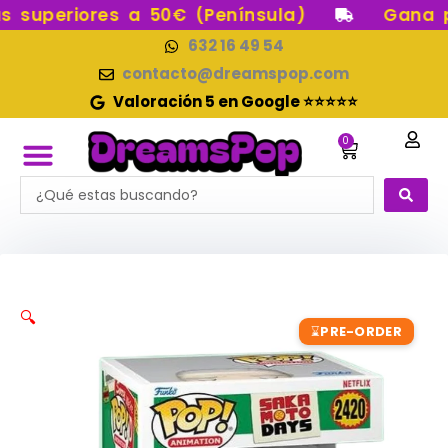
Ir
superiores a 50€ (Península)
Gana pun
al
632 16 49 54
contenido
contacto@dreamspop.com
Valoración 5 en Google ⭐⭐⭐⭐⭐
0
Carrito
Search
FUNKO POP!
RESERVAS FUNKO POP
FUNKOS EN STOCK
FIGURAS DE COLECCIÓN
...
🔍
PRE-ORDER
⌛