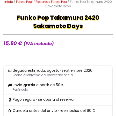
Inicio
/
Funko Pop!
/
Reservas Funko Pop
/ Funko Pop Takamura 2420
Sakamoto Days
Funko Pop Takamura 2420
Sakamoto Days
15,90
€
(IVA incluido)
Funko
📅
Llegada estimada: agosto-septiembre 2026
Pop
Fecha orientativa del proveedor oficial
Takamura
🚚
Envío
gratis
a partir de 50 €
2420
Península
Sakamoto
🔒
Pago seguro · se abona al reservar
Days
cantidad
🔄
Cancela antes del envío · reembolso del 90 %