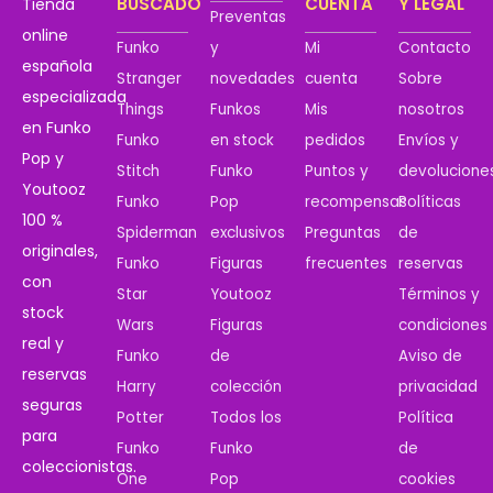
BUSCADO
CUENTA
Y LEGAL
Tienda
Preventas
online
Funko
y
Mi
Contacto
española
Stranger
novedades
cuenta
Sobre
especializada
Things
Funkos
Mis
nosotros
en Funko
Funko
en stock
pedidos
Envíos y
Pop y
Stitch
Funko
Puntos y
devolucione
Youtooz
Funko
Pop
recompensas
Políticas
100 %
Spiderman
exclusivos
Preguntas
de
originales,
Funko
Figuras
frecuentes
reservas
con
Star
Youtooz
Términos y
stock
Wars
Figuras
condiciones
real y
Funko
de
Aviso de
reservas
Harry
colección
privacidad
seguras
Potter
Todos los
Política
para
Funko
Funko
de
coleccionistas.
One
Pop
cookies