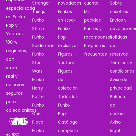
Stranger
novedades
cuenta
Sobre
especializada
Things
Funkos
Mis
nosotros
en Funko
Funko
en stock
pedidos
Envíos y
Pop y
Stitch
Funko
Puntos y
devolucione
Youtooz
Funko
Pop
recompensas
Políticas
100 %
Spiderman
exclusivos
Preguntas
de
originales,
Funko
Figuras
frecuentes
reservas
con
Star
Youtooz
Términos y
stock
Wars
Figuras
condiciones
real y
Funko
de
Aviso de
reservas
Harry
colección
privacidad
seguras
Potter
Todos los
Política
para
Funko
Funko
de
coleccionistas.
One
Pop
cookies
Piece
Catálogo
Aviso
Funko
completo
legal
📲 632