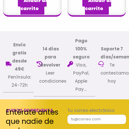
Añadir al
Añadir al
carrito
carrito
Pago
Envío
14 días
100%
Soporte 7
gratis
para
seguro
días/sema
desde
devolver
Visa,
Te
49€
Leer
PayPal,
contestamo
Península:
condiciones
Apple
hoy
24-72h
Pay…
Entérate antes
AVISOS DE PREVENTA
Tu correo electrónico
que nadie de