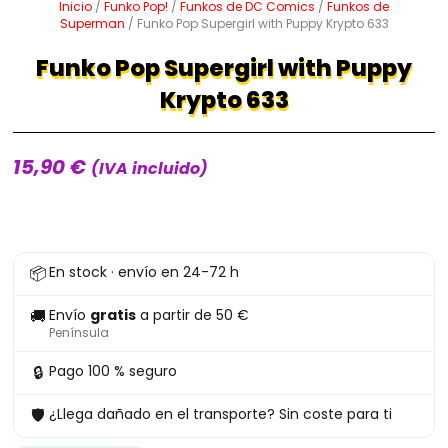
Inicio
/
Funko Pop!
/
Funkos de DC Comics
/
Funkos de
Superman
/ Funko Pop Supergirl with Puppy Krypto 633
Funko Pop Supergirl with Puppy
Krypto 633
15,90
€
(IVA incluido)
Funko
📦
En stock · envío en 24-72 h
Pop
Supergirl
🚚
Envío
gratis
a partir de 50 €
with
Península
Puppy
🔒
Pago 100 % seguro
Krypto
🛡
¿Llega dañado en el transporte? Sin coste para ti
633
cantidad