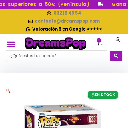
Ir
 superiores a 50€ (Península)
Gana pu
al
632 16 49 54
contenido
contacto@dreamspop.com
Valoración 5 en Google ⭐⭐⭐⭐⭐
0
Carrito
Search
FUNKO POP!
RESERVAS FUNKO POP
FUNKOS EN STOCK
FIGURAS DE COLECCIÓN
...
🔍
EN STOCK
📦