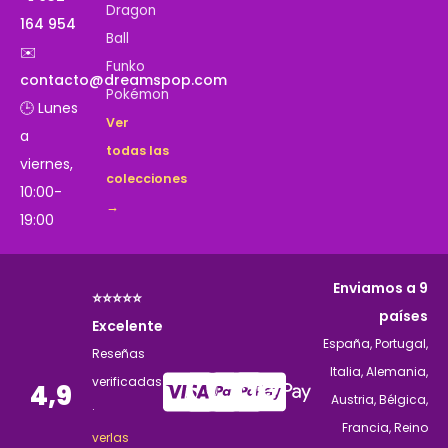
Dragon
164 954
Ball
✉️
Funko
contacto@dreamspop.com
Pokémon
🕒 Lunes
Ver
a
todas las
viernes,
colecciones
10:00-
→
19:00
Enviamos a 9
⭐⭐⭐⭐⭐
países
Excelente
España, Portugal,
Reseñas
Italia, Alemania,
verificadas
4,9
Austria, Bélgica,
·
Francia, Reino
verlas