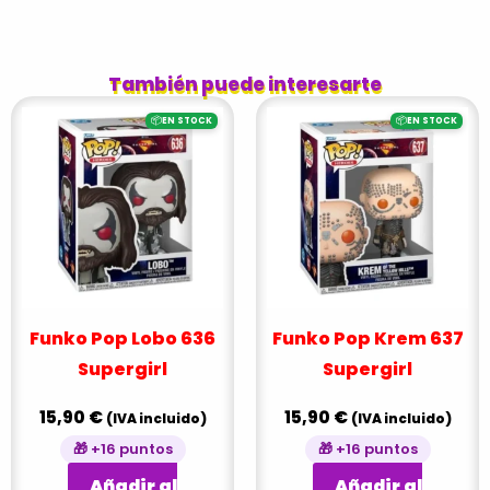
También puede interesarte
📦
📦
EN STOCK
EN STOCK
Funko Pop Lobo 636
Funko Pop Krem 637
Supergirl
Supergirl
15,90
€
15,90
€
(IVA incluido)
(IVA incluido)
🎁 +16 puntos
🎁 +16 puntos
Añadir al
Añadir al