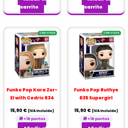
carrito
carrito
📦
📦
EN STOCK
EN STOCK
Funko Pop Kara Zor-
Funko Pop Ruthye
El with Cedric 634
635 Supergirl
15,90
€
15,90
€
(IVA incluido)
(IVA incluido)
🎁 +16 puntos
🎁 +16 puntos