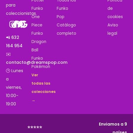
Potter
Todos los
Política
para
Funko
Funko
de
coleccionistas.
One
Pop
cookies
Piece
Catálogo
Aviso
Funko
completo
legal
📲 632
Dragon
164 954
Ball
✉️
Funko
contacto@dreamspop.com
Pokémon
🕒 Lunes
Ver
a
todas las
viernes,
colecciones
10:00-
→
19:00
Enviamos a 9
⭐⭐⭐⭐⭐
países