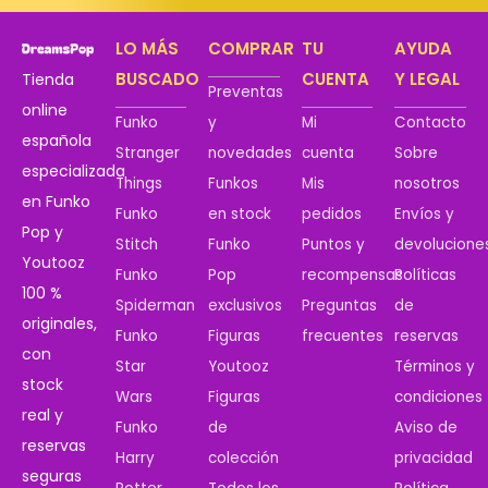
LO MÁS
COMPRAR
TU
AYUDA
BUSCADO
CUENTA
Y LEGAL
Tienda
Preventas
online
Funko
y
Mi
Contacto
española
Stranger
novedades
cuenta
Sobre
especializada
Things
Funkos
Mis
nosotros
en Funko
Funko
en stock
pedidos
Envíos y
Pop y
Stitch
Funko
Puntos y
devolucione
Youtooz
Funko
Pop
recompensas
Políticas
100 %
Spiderman
exclusivos
Preguntas
de
originales,
Funko
Figuras
frecuentes
reservas
con
Star
Youtooz
Términos y
stock
Wars
Figuras
condiciones
real y
Funko
de
Aviso de
reservas
Harry
colección
privacidad
seguras