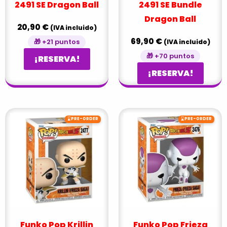
2491 SE Dragon Ball
2491 SE Bundle
Dragon Ball
20,90
€
(IVA incluido)
69,90
€
🎁 +21 puntos
(IVA incluido)
🎁 +70 puntos
¡RESERVA!
¡RESERVA!
⌛
⌛
PRE-ORDER
PRE-ORDER
Funko Pop Krillin
Funko Pop Frieza