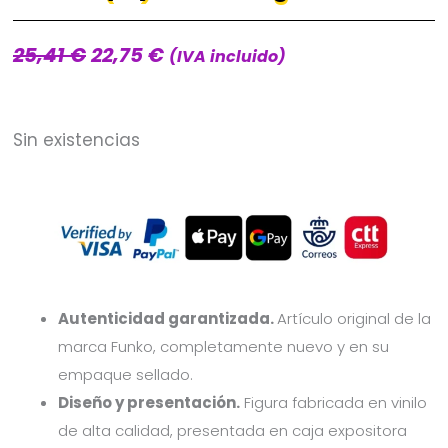
25,41
€
22,75
€
El
El
(IVA incluido)
precio
precio
original
actual
Sin existencias
era:
es:
25,41 €.
22,75 €.
Autenticidad garantizada.
Artículo original de la
marca Funko, completamente nuevo y en su
empaque sellado.
Diseño y presentación.
Figura fabricada en vinilo
de alta calidad, presentada en caja expositora