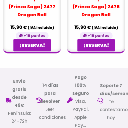
(Frieza Saga) 2477
(Frieza Saga) 2476
Dragon Ball
Dragon Ball
15,90
€
15,90
€
(IVA incluido)
(IVA incluido)
🎁 +16 puntos
🎁 +16 puntos
¡RESERVA!
¡RESERVA!
Pago
Envío
14 días
100%
Soporte 7
gratis
para
seguro
días/sema
desde
devolver
Visa,
Te
49€
Leer
PayPal,
contestamo
Península:
condiciones
Apple
hoy
24-72h
Pay…