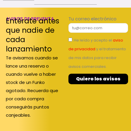
Entérate antes
AVISOS DE PREVENTA
Tu correo electrónico
que nadie de
cada
He leído y acepto el
aviso
lanzamiento
de privacidad
y el tratamiento
Te avisamos cuando se
de mis datos para recibir
lance una reserva o
avisos comerciales.
cuando vuelve a haber
Quiero los avisos
stock de un Funko
agotado. Recuerda que
por cada compra
conseguirás puntos
canjeables.