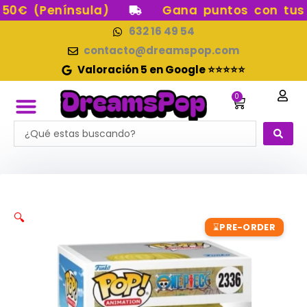
Ir
0€ (Península)
Gana puntos con tus c
al
632 16 49 54
contenido
contacto@dreamspop.com
Valoración 5 en Google ⭐⭐⭐⭐⭐
0
Carrito
Search
FUNKO POP!
RESERVAS FUNKO POP
FUNKOS EN STOCK
FIGURAS DE COLECCIÓN
...
🔍
PRE-ORDER
⌛