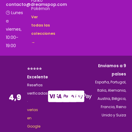
Funko
contacto@dreamspop.com
Pokémon
🕒 Lunes
Ver
a
todas las
viernes,
colecciones
10:00-
→
19:00
Enviamos a 9
⭐⭐⭐⭐⭐
países
Excelente
España, Portugal,
Reseñas
Italia, Alemania,
verificadas
4,9
Austria, Bélgica,
·
Francia, Reino
verlas
Unido y Suiza
en
Google