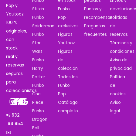
Funko
en stock
pedidos
Envíos y
Pop y
Stitch
Funko
Puntos y
devolucione
Youtooz
Funko
Pop
recompensas
Políticas
100 %
Spiderman
exclusivos
Preguntas
de
originales,
Funko
Figuras
frecuentes
reservas
con
Star
Youtooz
Términos y
stock
Wars
Figuras
condiciones
real y
Funko
de
Aviso de
reservas
Harry
colección
privacidad
seguras
Potter
Todos los
Política
para
Funko
Funko
de
coleccionistas.
One
Pop
cookies
Piece
Catálogo
Aviso
Funko
completo
legal
📲 632
Dragon
164 954
Ball
✉️