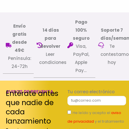
Pago
Envío
14 días
100%
Soporte 7
gratis
para
seguro
días/sema
desde
devolver
Visa,
Te
49€
Leer
PayPal,
contestamo
Península:
condiciones
Apple
hoy
24-72h
Pay…
Entérate antes
AVISOS DE PREVENTA
Tu correo electrónico
que nadie de
cada
He leído y acepto el
aviso
lanzamiento
de privacidad
y el tratamiento