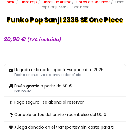
Inicio
/
Funko Pop!
/
Funkos de Anime
/
Funkos de One Piece
/ Funko
Pop Sanji 2336 SE One Piece
Funko Pop Sanji 2336 SE One Piece
20,90
€
(IVA incluido)
Funko
📅
Llegada estimada: agosto-septiembre 2026
Pop
Fecha orientativa del proveedor oficial
Sanji
🚚
Envío
gratis
a partir de 50 €
2336
Península
SE
🔒
Pago seguro · se abona al reservar
One
Piece
🔄
Cancela antes del envío · reembolso del 90 %
cantidad
🛡
¿Llega dañado en el transporte? Sin coste para ti