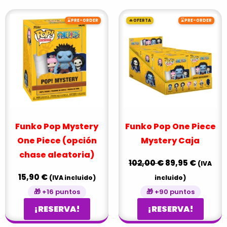
El
El
⌛
🔥
⌛
PRE-ORDER
OFERTA
PRE-ORDER
precio
precio
original
actual
era:
es:
102,00 €.
89,95 €
Funko Pop Mystery
Funko Pop One Piece
One Piece (opción
Mystery Caja
chase aleatoria)
102,00
€
89,95
€
(IVA
15,90
€
(IVA incluido)
incluido)
🎁 +16 puntos
🎁 +90 puntos
¡RESERVA!
¡RESERVA!