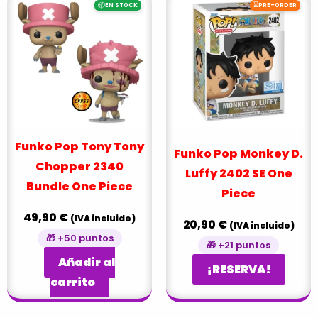
📦
⌛
EN STOCK
PRE-ORDER
Funko Pop Tony Tony
Funko Pop Monkey D.
Chopper 2340
Luffy 2402 SE One
Bundle One Piece
Piece
49,90
€
(IVA incluido)
20,90
€
(IVA incluido)
🎁 +50 puntos
🎁 +21 puntos
Añadir al
¡RESERVA!
carrito