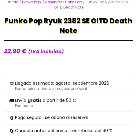
Inicio
/
Funko Pop!
/
Reservas Funko Pop
/ Funko Pop Ryuk 2382 SE
GITD Death Note
Funko Pop Ryuk 2382 SE GITD Death
Note
22,90
€
(IVA incluido)
Funko
📅
Llegada estimada: agosto-septiembre 2026
Pop
Fecha orientativa del proveedor oficial
Ryuk
🚚
Envío
gratis
a partir de 50 €
2382
Península
SE
🔒
Pago seguro · se abona al reservar
GITD
Death
🔄
Cancela antes del envío · reembolso del 90 %
Note