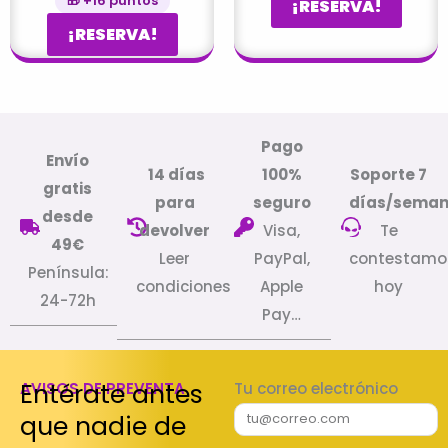
🎁 +16 puntos
¡RESERVA!
¡RESERVA!
Pago
Envío
14 días
100%
Soporte 7
gratis
para
seguro
días/sema
desde
devolver
Visa,
Te
49€
Leer
PayPal,
contestamo
Península:
condiciones
Apple
hoy
24-72h
Pay…
Entérate antes
AVISOS DE PREVENTA
Tu correo electrónico
que nadie de