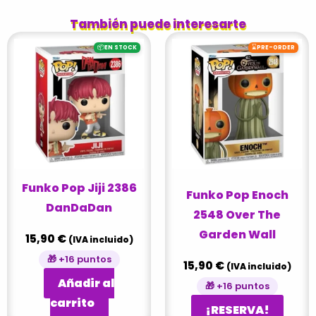
También puede interesarte
📦
⌛
EN STOCK
PRE-ORDER
Funko Pop Jiji 2386
Funko Pop Enoch
DanDaDan
2548 Over The
Garden Wall
15,90
€
(IVA incluido)
🎁 +16 puntos
15,90
€
(IVA incluido)
Añadir al
🎁 +16 puntos
carrito
¡RESERVA!