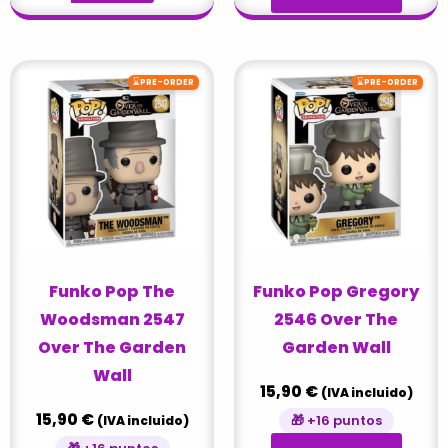
⌛
⌛
PRE-ORDER
PRE-ORDER
Funko Pop The
Funko Pop Gregory
Woodsman 2547
2546 Over The
Over The Garden
Garden Wall
Wall
15,90
€
(IVA incluido)
15,90
€
🎁 +16 puntos
(IVA incluido)