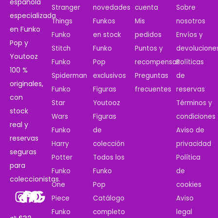
española
Stranger
novedades
cuenta
Sobre
especializada
Things
Funkos
Mis
nosotros
en Funko
Funko
en stock
pedidos
Envíos y
Pop y
Stitch
Funko
Puntos y
devolucione
Youtooz
Funko
Pop
recompensas
Políticas
100 %
Spiderman
exclusivos
Preguntas
de
originales,
Funko
Figuras
frecuentes
reservas
con
Star
Youtooz
Términos y
stock
Wars
Figuras
condiciones
real y
Funko
de
Aviso de
reservas
Harry
colección
privacidad
seguras
Potter
Todos los
Política
para
Funko
Funko
de
coleccionistas.
One
Pop
cookies
Piece
Catálogo
Aviso
Funko
completo
legal