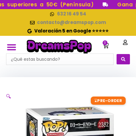
Ir
superiores a 50€ (Península)
Gana pu
al
632 16 49 54
contenido
contacto@dreamspop.com
Valoración 5 en Google ⭐⭐⭐⭐⭐
0
Carrito
Search
FUNKO POP!
RESERVAS FUNKO POP
FUNKOS EN STOCK
FIGURAS DE COLECCIÓN
...
🔍
PRE-ORDER
⌛