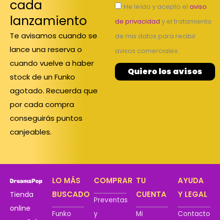
cada
He leído y acepto el
aviso
lanzamiento
de privacidad
y el tratamiento
Te avisamos cuando se
de mis datos para recibir
lance una reserva o
avisos comerciales.
cuando vuelve a haber
Quiero los avisos
stock de un Funko
agotado. Recuerda que
por cada compra
conseguirás puntos
canjeables.
LO MÁS
COMPRAR
TU
AYUDA
BUSCADO
CUENTA
Y LEGAL
Tienda
Preventas
online
Funko
y
Mi
Contacto