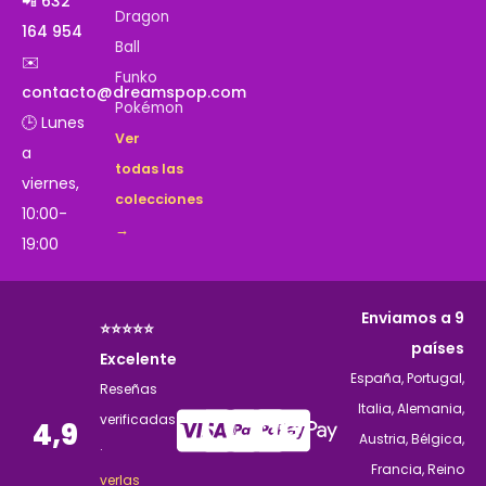
📲 632
Dragon
164 954
Ball
✉️
Funko
contacto@dreamspop.com
Pokémon
🕒 Lunes
Ver
a
todas las
viernes,
colecciones
10:00-
→
19:00
Enviamos a 9
⭐⭐⭐⭐⭐
países
Excelente
España, Portugal,
Reseñas
Italia, Alemania,
verificadas
4,9
Austria, Bélgica,
·
Francia, Reino
verlas