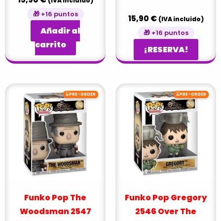
(IVA incluido)
🎁 +16 puntos
15,90
€
(IVA incluido)
Añadir al
🎁 +16 puntos
carrito
¡RESERVA!
⌛
⌛
PRE-ORDER
PRE-ORDER
Funko Pop The
Funko Pop Gregory
Woodsman 2547
2546 Over The