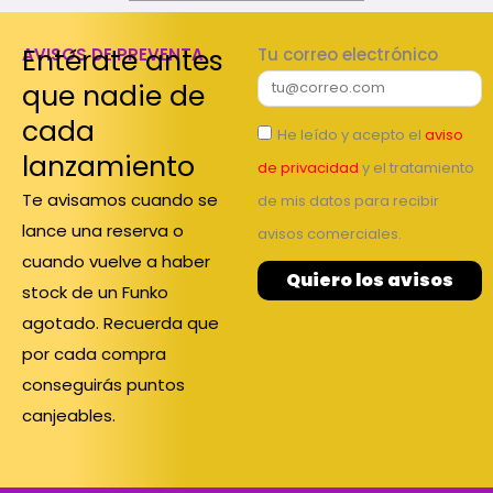
Entérate antes
AVISOS DE PREVENTA
Tu correo electrónico
que nadie de
cada
He leído y acepto el
aviso
lanzamiento
de privacidad
y el tratamiento
Te avisamos cuando se
de mis datos para recibir
lance una reserva o
avisos comerciales.
cuando vuelve a haber
Quiero los avisos
stock de un Funko
agotado. Recuerda que
por cada compra
conseguirás puntos
canjeables.