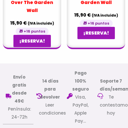
Over The Garden
Garden Wall
Wall
15,90
€
(IVA incluido)
15,90
€
🎁 +16 puntos
(IVA incluido)
🎁 +16 puntos
¡RESERVA!
¡RESERVA!
Pago
Envío
14 días
100%
Soporte 7
gratis
para
seguro
días/sema
desde
devolver
Visa,
Te
49€
Leer
PayPal,
contestamo
Península:
condiciones
Apple
hoy
24-72h
Pay…