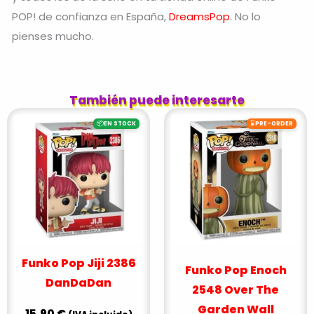
POP! de confianza en España,
DreamsPop
. No lo
pienses mucho.
También puede interesarte
📦
⌛
EN STOCK
PRE-ORDER
Funko Pop Jiji 2386
Funko Pop Enoch
DanDaDan
2548 Over The
Garden Wall
15,90
€