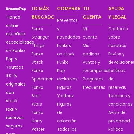
LO MÁS
COMPRAR
TU
AYUDA
BUSCADO
CUENTA
Y LEGAL
Tienda
Preventas
online
Funko
y
Mi
Contacto
española
Stranger
novedades
cuenta
Sobre
especializada
Things
Funkos
Mis
nosotros
en Funko
Funko
en stock
pedidos
Envíos y
Pop y
Stitch
Funko
Puntos y
devolucione
Youtooz
Funko
Pop
recompensas
Políticas
100 %
Spiderman
exclusivos
Preguntas
de
originales,
Funko
Figuras
frecuentes
reservas
con
Star
Youtooz
Términos y
stock
Wars
Figuras
condiciones
real y
Funko
de
Aviso de
reservas
Harry
colección
privacidad
seguras
Potter
Todos los
Política