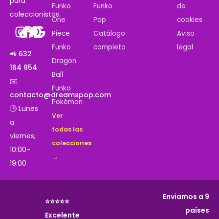
para
Funko
Funko
de
coleccionistas.
One
Pop
cookies
Piece
Catálogo
Aviso
Funko
completo
legal
📲 632
Dragon
164 954
Ball
✉️
Funko
contacto@dreamspop.com
Pokémon
🕒 Lunes
Ver
a
todas las
viernes,
colecciones
10:00-
→
19:00
Enviamos a 9
⭐⭐⭐⭐⭐
países
Excelente