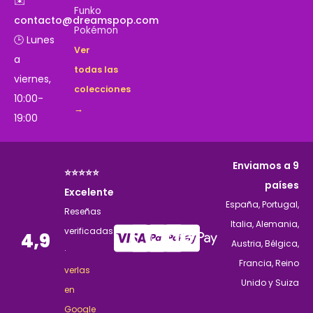
✉️
Funko
contacto@dreamspop.com
Pokémon
🕒 Lunes
Ver
a
todas las
viernes,
colecciones
10:00-
→
19:00
Enviamos a 9
⭐⭐⭐⭐⭐
países
Excelente
España, Portugal,
Reseñas
Italia, Alemania,
verificadas
4,9
Austria, Bélgica,
·
Francia, Reino
verlas
Unido y Suiza
en
Google