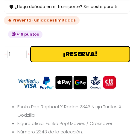
🛡
¿Llega dañado en el transporte? Sin coste para ti
X
Godzilla
🔥 Preventa · unidades limitadas
cantidad
🎁 +16 puntos
¡RESERVA!
-
+
Funko Pop Raphael X Rodan 2343 Ninja Turtles X
Godzilla.
Figura oficial Funko Pop! Movies / Crossover.
Número 2343 de la colección.