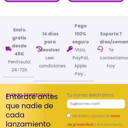
Pago
Envío
14 días
100%
Soporte 7
gratis
para
seguro
días/sema
desde
devolver
Visa,
Te
49€
Leer
PayPal,
contestamo
Península:
condiciones
Apple
hoy
24-72h
Pay…
Entérate antes
AVISOS DE PREVENTA
Tu correo electrónico
que nadie de
cada
He leído y acepto el
aviso
lanzamiento
de privacidad
y el tratamiento