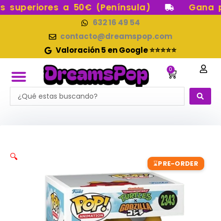
Ir
superiores a 50€ (Península)
Gana pun
al
632 16 49 54
contenido
contacto@dreamspop.com
Valoración 5 en Google ⭐⭐⭐⭐⭐
0
Carrito
Search
FUNKO POP!
RESERVAS FUNKO POP
FUNKOS EN STOCK
FIGURAS DE COLECCIÓN
...
🔍
PRE-ORDER
⌛