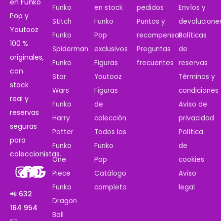
en Funko
Funko
en stock
pedidos
Envíos y
Pop y
Stitch
Funko
Puntos y
devolucione
Youtooz
Funko
Pop
recompensas
Políticas
100 %
Spiderman
exclusivos
Preguntas
de
originales,
Funko
Figuras
frecuentes
reservas
con
Star
Youtooz
Términos y
stock
Wars
Figuras
condiciones
real y
Funko
de
Aviso de
reservas
Harry
colección
privacidad
seguras
Potter
Todos los
Política
para
Funko
Funko
de
coleccionistas.
One
Pop
cookies
Piece
Catálogo
Aviso
Funko
completo
legal
📲 632
Dragon
164 954
Ball