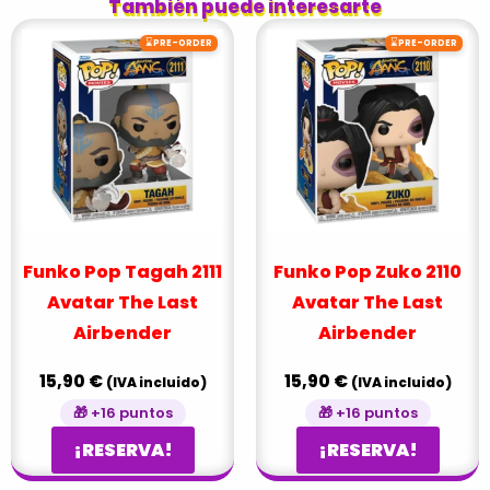
También puede interesarte
⌛
⌛
PRE-ORDER
PRE-ORDER
Funko Pop Tagah 2111
Funko Pop Zuko 2110
Avatar The Last
Avatar The Last
Airbender
Airbender
15,90
€
15,90
€
(IVA incluido)
(IVA incluido)
🎁 +16 puntos
🎁 +16 puntos
¡RESERVA!
¡RESERVA!