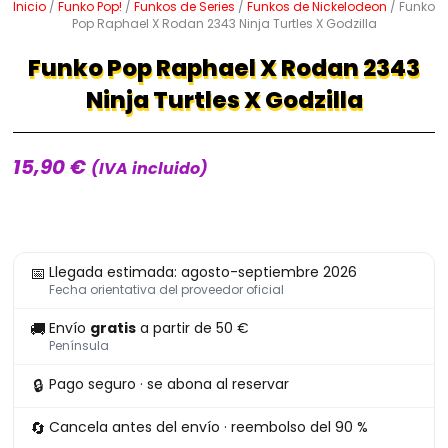
Inicio
/
Funko Pop!
/
Funkos de Series
/
Funkos de Nickelodeon
/ Funko
Pop Raphael X Rodan 2343 Ninja Turtles X Godzilla
Funko Pop Raphael X Rodan 2343
Ninja Turtles X Godzilla
15,90
€
(IVA incluido)
Funko
📅
Llegada estimada: agosto-septiembre 2026
Pop
Fecha orientativa del proveedor oficial
Raphael
🚚
Envío
gratis
a partir de 50 €
X
Península
Rodan
🔒
Pago seguro · se abona al reservar
2343
Ninja
🔄
Cancela antes del envío · reembolso del 90 %
Turtles