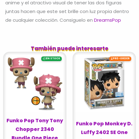
anime y el atractivo visual de tener las dos figuras
juntas hacen que este set brille con luz propia dentro
de cualquier colección. Consiguelo en
DreamsPop
También puede interesarte
📦
⌛
EN STOCK
PRE-ORDER
Funko Pop Tony Tony
Funko Pop Monkey D.
Chopper 2340
Luffy 2402 SE One
Bundle One Piece