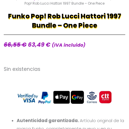
Pop! Rob Lucci Hattori 1997 Bundle – One Piece
Funko Pop! Rob Lucci Hattori 1997
Bundle – One Piece
66,55
€
63,49
€
El
El
(IVA incluido)
precio
precio
original
actual
Sin existencias
era:
es:
66,55 €.
63,49 €.
Autenticidad garantizada.
Artículo original de la
marca Funko, completamente nuevo y en su