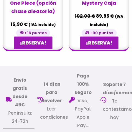
One Piece (opción
Mystery Caja
chase aleatoria)
102,00
€
89,95
€
(IVA
15,90
€
(IVA incluido)
incluido)
🎁 +16 puntos
🎁 +90 puntos
¡RESERVA!
¡RESERVA!
Pago
Envío
14 días
100%
Soporte 7
gratis
para
seguro
días/sema
desde
devolver
Visa,
Te
49€
Leer
PayPal,
contestamo
Península:
condiciones
Apple
hoy
24-72h
Pay…