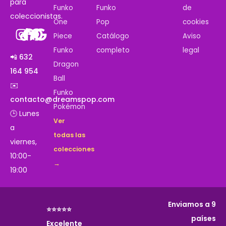
para
Funko
Funko
de
coleccionistas.
One
Pop
cookies
Piece
Catálogo
Aviso
Funko
completo
legal
📲 632
Dragon
164 954
Ball
✉️
Funko
contacto@dreamspop.com
Pokémon
🕒 Lunes
Ver
a
todas las
viernes,
colecciones
10:00-
→
19:00
Enviamos a 9
⭐⭐⭐⭐⭐
países
Excelente