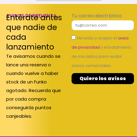
Entérate antes
AVISOS DE PREVENTA
Tu correo electrónico
que nadie de
cada
He leído y acepto el
aviso
lanzamiento
de privacidad
y el tratamiento
Te avisamos cuando se
de mis datos para recibir
lance una reserva o
avisos comerciales.
cuando vuelve a haber
Quiero los avisos
stock de un Funko
agotado. Recuerda que
por cada compra
conseguirás puntos
canjeables.