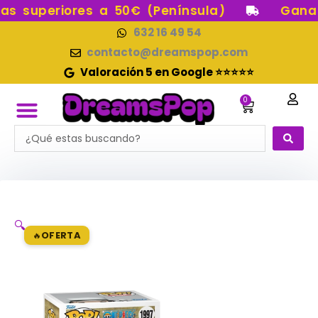
Ir
 superiores a 50€ (Península)
Gana p
al
632 16 49 54
contenido
contacto@dreamspop.com
Valoración 5 en Google ⭐⭐⭐⭐⭐
0
Carrito
Search
FUNKO POP!
RESERVAS FUNKO POP
FUNKOS EN STOCK
FIGURAS DE COLECCIÓN
...
🔍
OFERTA
🔥