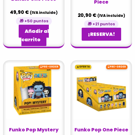
Piece
49,90
€
(IVA incluido)
20,90
€
(IVA incluido)
🎁 +50 puntos
🎁 +21 puntos
Añadir al
¡RESERVA!
carrito
El
El
⌛
🔥
⌛
PRE-ORDER
OFERTA
PRE-ORDER
precio
precio
original
actual
era:
es:
102,00 €.
89,95 €
Funko Pop Mystery
Funko Pop One Piece