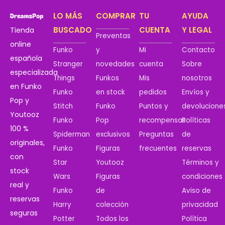
LO MÁS
COMPRAR
TU
AYUDA
BUSCADO
CUENTA
Y LEGAL
Tienda
Preventas
online
Funko
y
Mi
Contacto
española
Stranger
novedades
cuenta
Sobre
especializada
Things
Funkos
Mis
nosotros
en Funko
Funko
en stock
pedidos
Envíos y
Pop y
Stitch
Funko
Puntos y
devolucione
Youtooz
Funko
Pop
recompensas
Políticas
100 %
Spiderman
exclusivos
Preguntas
de
originales,
Funko
Figuras
frecuentes
reservas
con
Star
Youtooz
Términos y
stock
Wars
Figuras
condiciones
real y
Funko
de
Aviso de
reservas
Harry
colección
privacidad
seguras
Potter
Todos los
Política