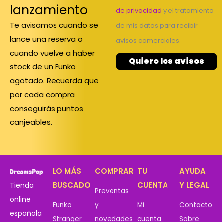
lanzamiento
de privacidad
y el tratamiento
Te avisamos cuando se
de mis datos para recibir
lance una reserva o
avisos comerciales.
cuando vuelve a haber
Quiero los avisos
stock de un Funko
agotado. Recuerda que
por cada compra
conseguirás puntos
canjeables.
LO MÁS
COMPRAR
TU
AYUDA
BUSCADO
CUENTA
Y LEGAL
Tienda
Preventas
online
Funko
y
Mi
Contacto
española
Stranger
novedades
cuenta
Sobre