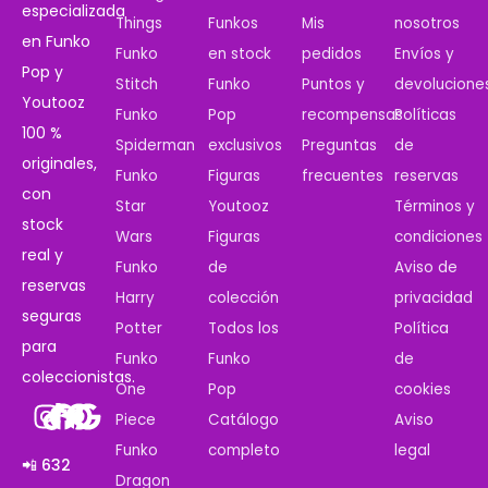
especializada
Things
Funkos
Mis
nosotros
en Funko
Funko
en stock
pedidos
Envíos y
Pop y
Stitch
Funko
Puntos y
devolucione
Youtooz
Funko
Pop
recompensas
Políticas
100 %
Spiderman
exclusivos
Preguntas
de
originales,
Funko
Figuras
frecuentes
reservas
con
Star
Youtooz
Términos y
stock
Wars
Figuras
condiciones
real y
Funko
de
Aviso de
reservas
Harry
colección
privacidad
seguras
Potter
Todos los
Política
para
Funko
Funko
de
coleccionistas.
One
Pop
cookies
Piece
Catálogo
Aviso
Funko
completo
legal
📲 632
Dragon