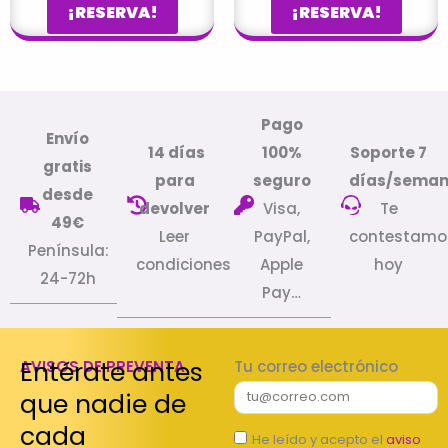
¡RESERVA!
¡RESERVA!
Pago
Envío
14 días
100%
Soporte 7
gratis
para
seguro
días/sema
desde
devolver
Visa,
Te
49€
Leer
PayPal,
contestamo
Península:
condiciones
Apple
hoy
24-72h
Pay…
Entérate antes
AVISOS DE PREVENTA
Tu correo electrónico
que nadie de
cada
He leído y acepto el
aviso