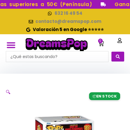
Ir
 superiores a 50€ (Península)
Gana p
al
632 16 49 54
contenido
contacto@dreamspop.com
Valoración 5 en Google ⭐⭐⭐⭐⭐
0
Carrito
Search
RESERVAS FUNKO POP
FUNKOS EN STOCK
CATEGORÍAS FUNKO POP
FIGURAS DE COLECCIÓN
...
🔍
EN STOCK
📦