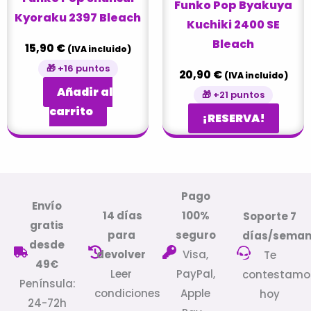
Funko Pop Byakuya
Kyoraku 2397 Bleach
Kuchiki 2400 SE
Bleach
15,90
€
(IVA incluido)
🎁 +16 puntos
20,90
€
(IVA incluido)
Añadir al
🎁 +21 puntos
carrito
¡RESERVA!
Pago
Envío
14 días
100%
Soporte 7
gratis
para
seguro
días/sema
desde
devolver
Visa,
Te
49€
Leer
PayPal,
contestamo
Península:
condiciones
Apple
hoy
24-72h