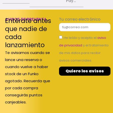
Pay…
Entérate antes
AVISOS DE PREVENTA
Tu correo electrónico
que nadie de
cada
He leído y acepto el
aviso
lanzamiento
de privacidad
y el tratamiento
Te avisamos cuando se
de mis datos para recibir
lance una reserva o
avisos comerciales.
cuando vuelve a haber
Quiero los avisos
stock de un Funko
agotado. Recuerda que
por cada compra
conseguirás puntos
canjeables.