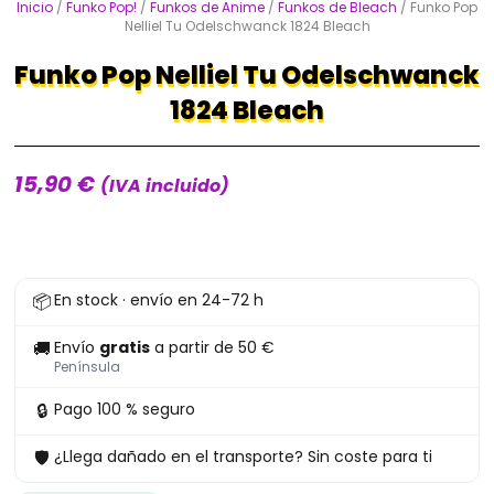
Inicio
/
Funko Pop!
/
Funkos de Anime
/
Funkos de Bleach
/ Funko Pop
Nelliel Tu Odelschwanck 1824 Bleach
Funko Pop Nelliel Tu Odelschwanck
1824 Bleach
15,90
€
(IVA incluido)
Funko
📦
En stock · envío en 24-72 h
Pop
Nelliel
🚚
Envío
gratis
a partir de 50 €
Tu
Península
Odelschwanck
🔒
Pago 100 % seguro
1824
🛡
¿Llega dañado en el transporte? Sin coste para ti
Bleach
cantidad