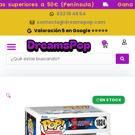
Ir
 superiores a 50€ (Península)
Gana pu
al
632 16 49 54
contenido
contacto@dreamspop.com
Valoración 5 en Google ⭐⭐⭐⭐⭐
0
Carrito
Search
FUNKO POP!
RESERVAS FUNKO POP
FUNKOS EN STOCK
FIGURAS DE COLECCIÓN
...
🔍
EN STOCK
📦