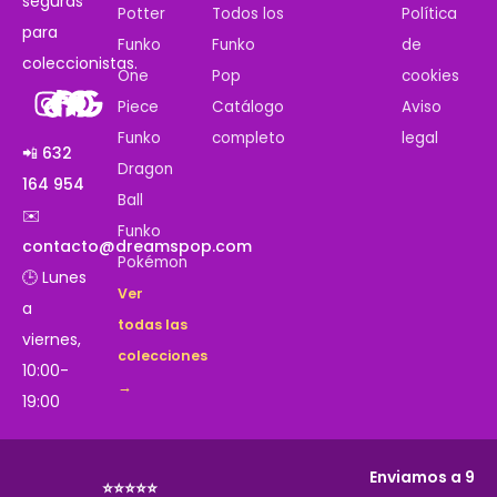
seguras
Potter
Todos los
Política
para
Funko
Funko
de
coleccionistas.
One
Pop
cookies
Piece
Catálogo
Aviso
Funko
completo
legal
📲 632
Dragon
164 954
Ball
✉️
Funko
contacto@dreamspop.com
Pokémon
🕒 Lunes
Ver
a
todas las
viernes,
colecciones
10:00-
→
19:00
Enviamos a 9
⭐⭐⭐⭐⭐