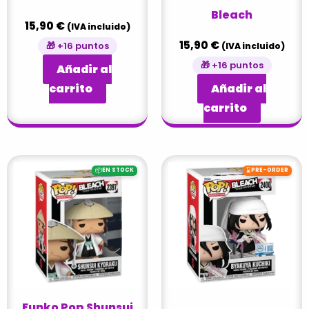
Bleach
15,90
€
(IVA incluido)
15,90
€
🎁 +16 puntos
(IVA incluido)
🎁 +16 puntos
Añadir al
carrito
Añadir al
carrito
📦
⌛
EN STOCK
PRE-ORDER
Funko Pop Shunsui