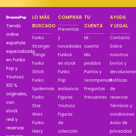
LO MÁS
COMPRAR
TU
AYUDA
BUSCADO
CUENTA
Y LEGAL
Tienda
Preventas
online
Funko
y
Mi
Contacto
española
Stranger
novedades
cuenta
Sobre
especializada
Things
Funkos
Mis
nosotros
en Funko
Funko
en stock
pedidos
Envíos y
Pop y
Stitch
Funko
Puntos y
devolucione
Youtooz
Funko
Pop
recompensas
Políticas
100 %
Spiderman
exclusivos
Preguntas
de
originales,
Funko
Figuras
frecuentes
reservas
con
Star
Youtooz
Términos y
stock
Wars
Figuras
condiciones
real y
Funko
de
Aviso de
reservas
Harry
colección
privacidad