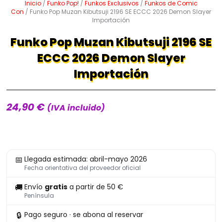
Inicio
/
Funko Pop!
/
Funkos Exclusivos
/
Funkos de Comic
Con
/ Funko Pop Muzan Kibutsuji 2196 SE ECCC 2026 Demon Slayer
Importación
Funko Pop Muzan Kibutsuji 2196 SE
ECCC 2026 Demon Slayer
Importación
24,90
€
(IVA incluido)
Funko
📅
Llegada estimada: abril-mayo 2026
Pop
Fecha orientativa del proveedor oficial
Muzan
🚚
Envío
gratis
a partir de 50 €
Kibutsuji
Península
2196
🔒
Pago seguro · se abona al reservar
SE