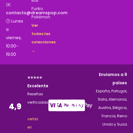
Ball
✉️
Funko
contacto@dreamspop.com
Pokémon
🕒 Lunes
Ver
a
todas las
viernes,
colecciones
10:00-
→
19:00
Enviamos a 9
⭐⭐⭐⭐⭐
países
Excelente
España, Portugal,
Reseñas
Italia, Alemania,
verificadas
4,9
Austria, Bélgica,
·
Francia, Reino
verlas
Unido y Suiza
en