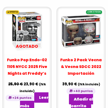
El
El
🔥
📦
OFERTA
EN STOCK
precio
precio
original
actual
era:
es:
25,90 €.
23,90 €.
AGOTADO
Funko Pop Endo-02
Funko 2 Pack Vecna
1105 NYCC 2025 Five
& Vecna SDCC 2022
Nights at Freddy’s
Importación
25,90
€
23,90
€
39,90
€
(IVA
(IVA incluido)
🎁 +40 puntos
incluido)
Leer
🎁 +24 puntos
Añadir al
más
carrito