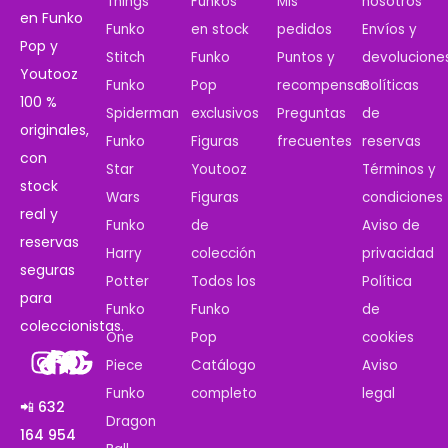
Things
Funkos
Mis
nosotros
en Funko
Funko
en stock
pedidos
Envíos y
Pop y
Stitch
Funko
Puntos y
devolucione
Youtooz
Funko
Pop
recompensas
Políticas
100 %
Spiderman
exclusivos
Preguntas
de
originales,
Funko
Figuras
frecuentes
reservas
con
Star
Youtooz
Términos y
stock
Wars
Figuras
condiciones
real y
Funko
de
Aviso de
reservas
Harry
colección
privacidad
seguras
Potter
Todos los
Política
para
Funko
Funko
de
coleccionistas.
One
Pop
cookies
Piece
Catálogo
Aviso
Funko
completo
legal
📲 632
Dragon
164 954