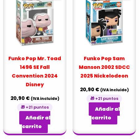
Funko Pop Mr. Toad
Funko Pop Sam
1496 SE Fall
Manson 2002 SDCC
Convention 2024
2025 Nickelodeon
Disney
20,90
€
(IVA incluido)
20,90
€
🎁 +21 puntos
(IVA incluido)
🎁 +21 puntos
Añadir al
Añadir al
carrito
carrito