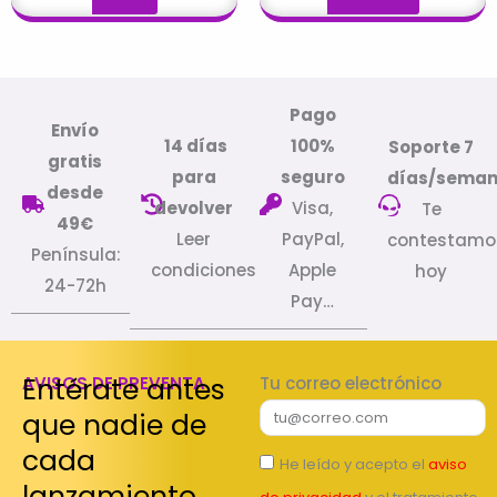
Pago
Envío
14 días
100%
Soporte 7
gratis
para
seguro
días/sema
desde
devolver
Visa,
Te
49€
Leer
PayPal,
contestamo
Península:
condiciones
Apple
hoy
24-72h
Pay…
Entérate antes
AVISOS DE PREVENTA
Tu correo electrónico
que nadie de
cada
He leído y acepto el
aviso
lanzamiento