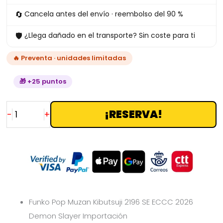
ECCC
🔄
Cancela antes del envío · reembolso del 90 %
2026
🛡
¿Llega dañado en el transporte? Sin coste para ti
Demon
Slayer
🔥 Preventa · unidades limitadas
Importación
cantidad
🎁 +25 puntos
¡RESERVA!
-
+
Funko Pop Muzan Kibutsuji 2196 SE ECCC 2026
Demon Slayer Importación