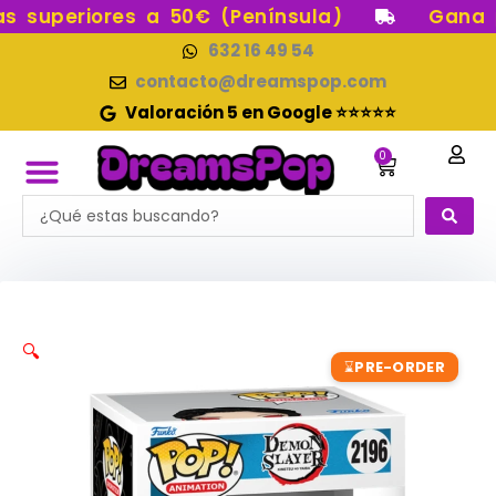
Ir
superiores a 50€ (Península)
Gana pu
al
632 16 49 54
contenido
contacto@dreamspop.com
Valoración 5 en Google ⭐⭐⭐⭐⭐
0
Carrito
Search
FUNKO POP!
RESERVAS FUNKO POP
FUNKOS EN STOCK
FIGURAS DE COLECCIÓN
...
🔍
PRE-ORDER
⌛