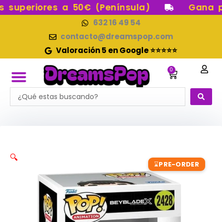
Ir
superiores a 50€ (Península)
Gana pun
al
632 16 49 54
contenido
contacto@dreamspop.com
Valoración 5 en Google ⭐⭐⭐⭐⭐
0
Carrito
Search
FUNKO POP!
RESERVAS FUNKO POP
FUNKOS EN STOCK
FIGURAS DE COLECCIÓN
...
🔍
PRE-ORDER
⌛