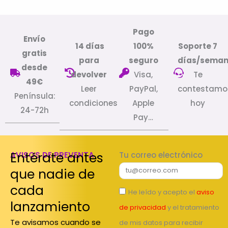
Pago
Envío
14 días
100%
Soporte 7
gratis
para
seguro
días/sema
desde
devolver
Visa,
Te
49€
Leer
PayPal,
contestamo
Península:
condiciones
Apple
hoy
24-72h
Pay…
Entérate antes
AVISOS DE PREVENTA
Tu correo electrónico
que nadie de
cada
He leído y acepto el
aviso
lanzamiento
de privacidad
y el tratamiento
Te avisamos cuando se
de mis datos para recibir