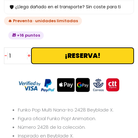
🛡
¿Llega dañado en el transporte? Sin coste para ti
cantidad
🔥 Preventa · unidades limitadas
🎁 +16 puntos
¡RESERVA!
-
+
Funko Pop Multi Nana-Iro 2428 Beyblade X.
Figura oficial Funko Pop! Animation.
Número 2428 de la colección.
Inspirado en
Beyblade X.