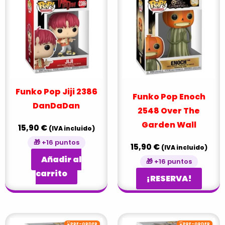
Funko Pop Jiji 2386
Funko Pop Enoch
DanDaDan
2548 Over The
Garden Wall
15,90
€
(IVA incluido)
🎁 +16 puntos
15,90
€
(IVA incluido)
Añadir al
🎁 +16 puntos
carrito
¡RESERVA!
⌛
⌛
PRE-ORDER
PRE-ORDER