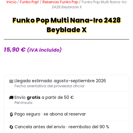
Inicio
/
Funko Pop!
/
Reservas Funko Pop
/ Funko Pop Multi Nana-Iro
2428 Beyblade X
Funko Pop Multi Nana-Iro 2428
Beyblade X
15,90
€
(IVA incluido)
Funko
📅
Llegada estimada: agosto-septiembre 2026
Pop
Fecha orientativa del proveedor oficial
Multi
🚚
Envío
gratis
a partir de 50 €
Nana-
Península
Iro
🔒
Pago seguro · se abona al reservar
2428
Beyblade
🔄
Cancela antes del envío · reembolso del 90 %
X