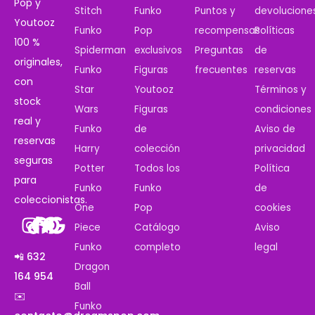
Pop y
Stitch
Funko
Puntos y
devolucione
Youtooz
Funko
Pop
recompensas
Políticas
100 %
Spiderman
exclusivos
Preguntas
de
originales,
Funko
Figuras
frecuentes
reservas
con
Star
Youtooz
Términos y
stock
Wars
Figuras
condiciones
real y
Funko
de
Aviso de
reservas
Harry
colección
privacidad
seguras
Potter
Todos los
Política
para
Funko
Funko
de
coleccionistas.
One
Pop
cookies
Piece
Catálogo
Aviso
Funko
completo
legal
📲 632
Dragon
164 954
Ball
✉️
Funko