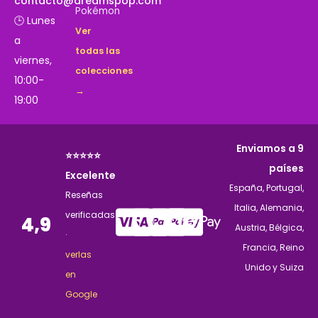
contacto@dreamspop.com
Pokémon
🕒 Lunes
Ver
a
todas las
viernes,
colecciones
10:00-
→
19:00
Enviamos a 9
⭐⭐⭐⭐⭐
países
Excelente
España, Portugal,
Reseñas
Italia, Alemania,
verificadas
4,9
Austria, Bélgica,
·
Francia, Reino
verlas
Unido y Suiza
en
Google