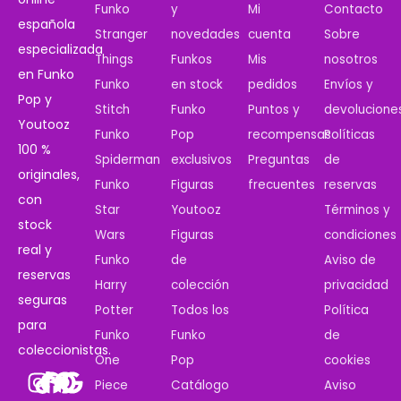
Funko
y
Mi
Contacto
española
Stranger
novedades
cuenta
Sobre
especializada
Things
Funkos
Mis
nosotros
en Funko
Funko
en stock
pedidos
Envíos y
Pop y
Stitch
Funko
Puntos y
devolucione
Youtooz
Funko
Pop
recompensas
Políticas
100 %
Spiderman
exclusivos
Preguntas
de
originales,
Funko
Figuras
frecuentes
reservas
con
Star
Youtooz
Términos y
stock
Wars
Figuras
condiciones
real y
Funko
de
Aviso de
reservas
Harry
colección
privacidad
seguras
Potter
Todos los
Política
para
Funko
Funko
de
coleccionistas.
One
Pop
cookies
Piece
Catálogo
Aviso