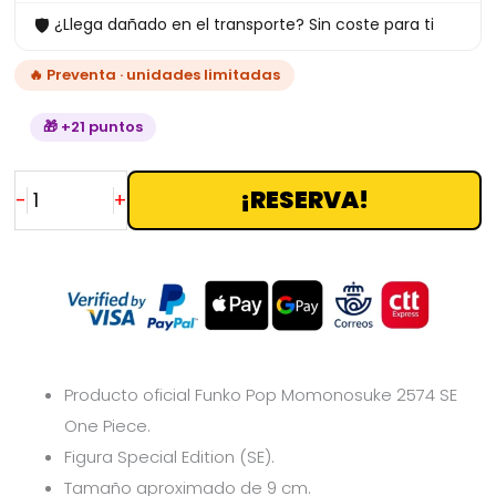
🛡
¿Llega dañado en el transporte? Sin coste para ti
🔥 Preventa · unidades limitadas
🎁 +21 puntos
¡RESERVA!
-
+
Producto oficial Funko Pop Momonosuke 2574 SE
One Piece.
Figura Special Edition (SE).
Tamaño aproximado de 9 cm.