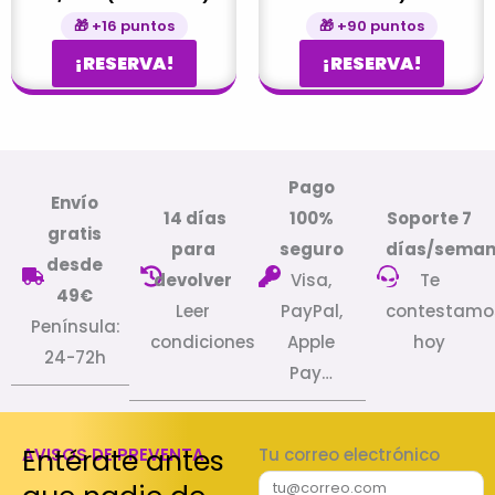
🎁 +16 puntos
🎁 +90 puntos
¡RESERVA!
¡RESERVA!
Pago
Envío
14 días
100%
Soporte 7
gratis
para
seguro
días/sema
desde
devolver
Visa,
Te
49€
Leer
PayPal,
contestamo
Península:
condiciones
Apple
hoy
24-72h
Pay…
Entérate antes
AVISOS DE PREVENTA
Tu correo electrónico