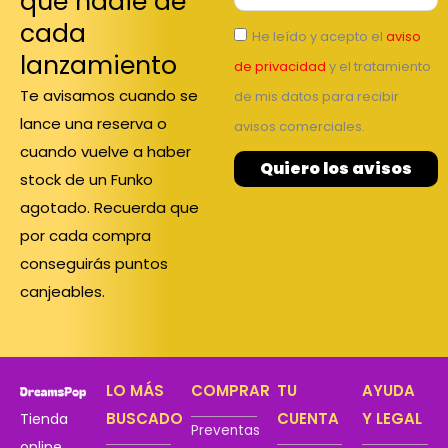
que nadie de
cada
He leído y acepto el
aviso
lanzamiento
de privacidad
y el tratamiento
Te avisamos cuando se
de mis datos para recibir
lance una reserva o
avisos comerciales.
cuando vuelve a haber
Quiero los avisos
stock de un Funko
agotado. Recuerda que
por cada compra
conseguirás puntos
canjeables.
LO MÁS
COMPRAR
TU
AYUDA
BUSCADO
CUENTA
Y LEGAL
Tienda
Preventas
online