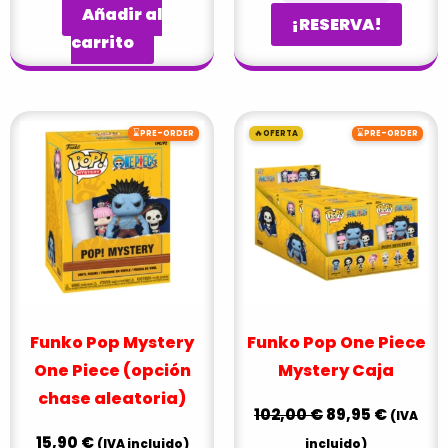
Añadir al
¡RESERVA!
carrito
El
El
⌛
🔥
⌛
PRE-ORDER
OFERTA
PRE-ORDER
precio
precio
original
actual
era:
es:
102,00 €.
89,95 €
Funko Pop Mystery
Funko Pop One Piece
One Piece (opción
Mystery Caja
chase aleatoria)
102,00
€
89,95
€
(IVA
15,90
€
(IVA incluido)
incluido)