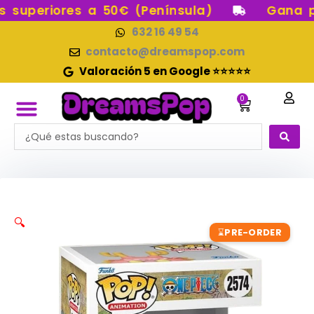
Ir
uperiores a 50€ (Península)
Gana pun
al
632 16 49 54
contenido
contacto@dreamspop.com
Valoración 5 en Google ⭐⭐⭐⭐⭐
0
Carrito
Search
FUNKO POP!
RESERVAS FUNKO POP
FUNKOS EN STOCK
FIGURAS DE COLECCIÓN
...
🔍
PRE-ORDER
⌛