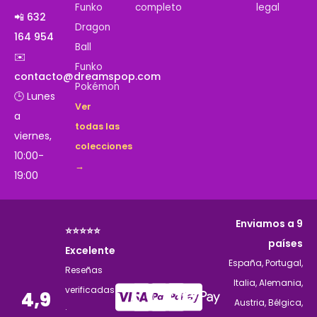
Funko
completo
legal
📲 632
Dragon
164 954
Ball
✉️
Funko
contacto@dreamspop.com
Pokémon
🕒 Lunes
Ver
a
todas las
viernes,
colecciones
10:00-
→
19:00
Enviamos a 9
⭐⭐⭐⭐⭐
países
Excelente
España, Portugal,
Reseñas
Italia, Alemania,
verificadas
4,9
Austria, Bélgica,
·