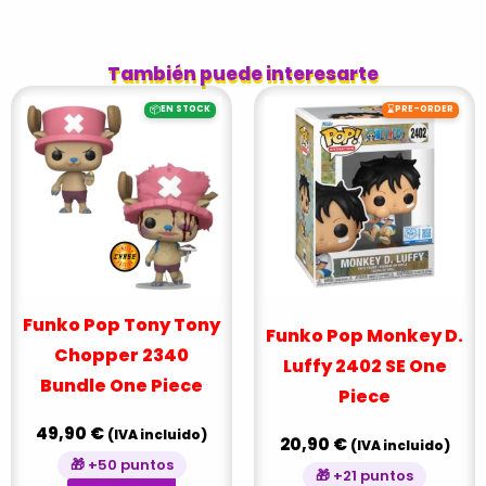
También puede interesarte
📦
⌛
EN STOCK
PRE-ORDER
Funko Pop Tony Tony
Funko Pop Monkey D.
Chopper 2340
Luffy 2402 SE One
Bundle One Piece
Piece
49,90
€
(IVA incluido)
20,90
€
(IVA incluido)
🎁 +50 puntos
🎁 +21 puntos