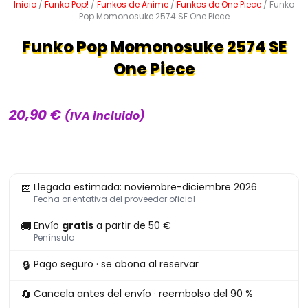
Inicio
/
Funko Pop!
/
Funkos de Anime
/
Funkos de One Piece
/ Funko
Pop Momonosuke 2574 SE One Piece
Funko Pop Momonosuke 2574 SE
One Piece
20,90
€
(IVA incluido)
Funko
📅
Llegada estimada: noviembre-diciembre 2026
Pop
Fecha orientativa del proveedor oficial
Momonosuke
🚚
Envío
gratis
a partir de 50 €
2574
Península
SE
🔒
Pago seguro · se abona al reservar
One
Piece
🔄
Cancela antes del envío · reembolso del 90 %
cantidad