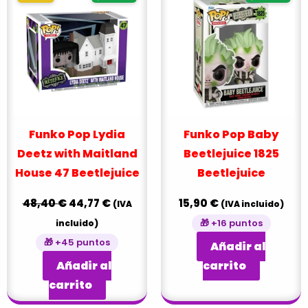
precio
precio
original
actual
era:
es:
48,40 €.
44,77 €.
Funko Pop Lydia
Funko Pop Baby
Deetz with Maitland
Beetlejuice 1825
House 47 Beetlejuice
Beetlejuice
48,40
€
44,77
€
15,90
€
(IVA
(IVA incluido)
🎁 +16 puntos
incluido)
🎁 +45 puntos
Añadir al
Añadir al
carrito
carrito