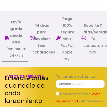
Pago
Envío
14 días
100%
Soporte 7
gratis
para
seguro
días/sema
desde
devolver
Visa,
Te
49€
Leer
PayPal,
contestamo
Península:
condiciones
Apple
hoy
24-72h
Pay…
Entérate antes
AVISOS DE PREVENTA
Tu correo electrónico
que nadie de
cada
He leído y acepto el
aviso
lanzamiento
de privacidad
y el tratamiento