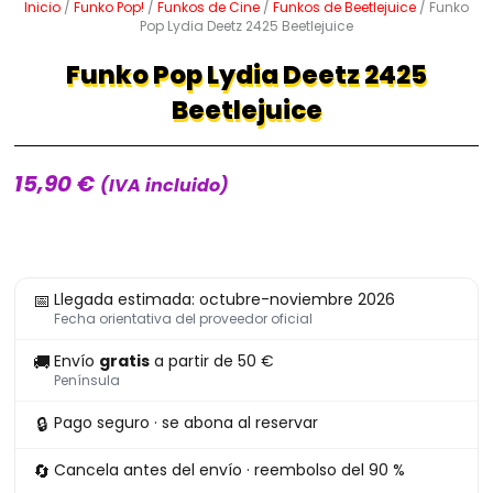
Inicio
/
Funko Pop!
/
Funkos de Cine
/
Funkos de Beetlejuice
/ Funko
Pop Lydia Deetz 2425 Beetlejuice
Funko Pop Lydia Deetz 2425
Beetlejuice
15,90
€
(IVA incluido)
Funko
📅
Llegada estimada: octubre-noviembre 2026
Pop
Fecha orientativa del proveedor oficial
Lydia
🚚
Envío
gratis
a partir de 50 €
Deetz
Península
2425
🔒
Pago seguro · se abona al reservar
Beetlejuice
cantidad
🔄
Cancela antes del envío · reembolso del 90 %