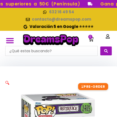
Ir
superiores a 50€ (Península)
Gana pun
al
632 16 49 54
contenido
contacto@dreamspop.com
Valoración 5 en Google ⭐⭐⭐⭐⭐
0
Carrito
Search
FUNKO POP!
RESERVAS FUNKO POP
FUNKOS EN STOCK
FIGURAS DE COLECCIÓN
...
🔍
PRE-ORDER
⌛