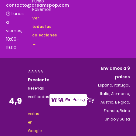
Funko
contacto@dreamspop.com
Pokémon
🕒 Lunes
Ver
a
todas las
viernes,
colecciones
10:00-
→
19:00
Enviamos a 9
⭐⭐⭐⭐⭐
países
Excelente
España, Portugal,
Reseñas
Italia, Alemania,
verificadas
4,9
Austria, Bélgica,
·
Francia, Reino
verlas
Unido y Suiza
en
Google