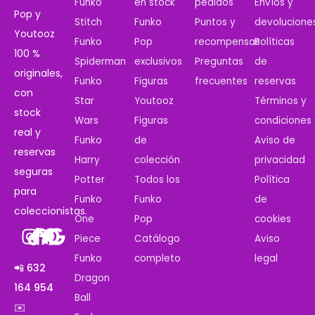
Funko
en stock
pedidos
Envíos y
Pop y
Stitch
Funko
Puntos y
devolucione
Youtooz
Funko
Pop
recompensas
Políticas
100 %
Spiderman
exclusivos
Preguntas
de
originales,
Funko
Figuras
frecuentes
reservas
con
Star
Youtooz
Términos y
stock
Wars
Figuras
condiciones
real y
Funko
de
Aviso de
reservas
Harry
colección
privacidad
seguras
Potter
Todos los
Política
para
Funko
Funko
de
coleccionistas.
One
Pop
cookies
Piece
Catálogo
Aviso
Funko
completo
legal
📲 632
Dragon
164 954
Ball
✉️