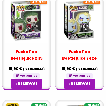
⌛
⌛
PRE-ORDER
PRE-ORDER
Funko Pop
Funko Pop
Beetlejuice 2119
Beetlejuice 2424
15,90
€
15,90
€
(IVA incluido)
(IVA incluido)
🎁 +16 puntos
🎁 +16 puntos
¡RESERVA!
¡RESERVA!
El
El
🔥
📦
📦
OFERTA
EN STOCK
EN STOCK