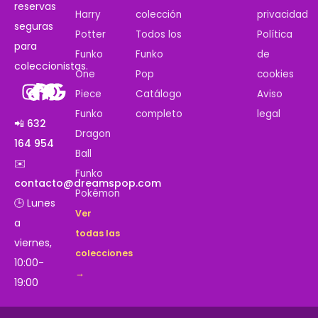
reservas
Harry
colección
privacidad
seguras
Potter
Todos los
Política
para
Funko
Funko
de
coleccionistas.
One
Pop
cookies
Piece
Catálogo
Aviso
Funko
completo
legal
📲 632
Dragon
164 954
Ball
✉️
Funko
contacto@dreamspop.com
Pokémon
🕒 Lunes
Ver
a
todas las
viernes,
colecciones
10:00-
→
19:00