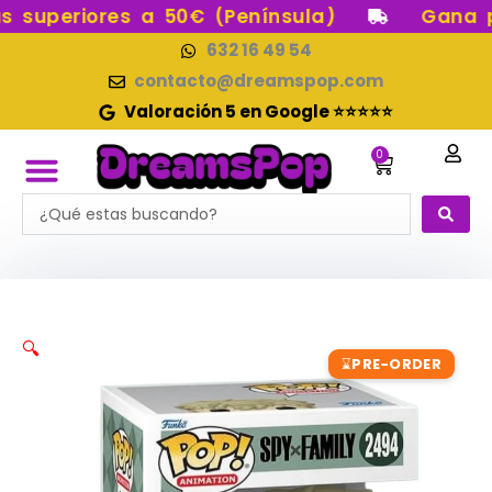
Ir
superiores a 50€ (Península)
Gana pun
al
632 16 49 54
contenido
contacto@dreamspop.com
Valoración 5 en Google ⭐⭐⭐⭐⭐
0
Carrito
Search
FUNKO POP!
RESERVAS FUNKO POP
FUNKOS EN STOCK
FIGURAS DE COLECCIÓN
...
🔍
PRE-ORDER
⌛