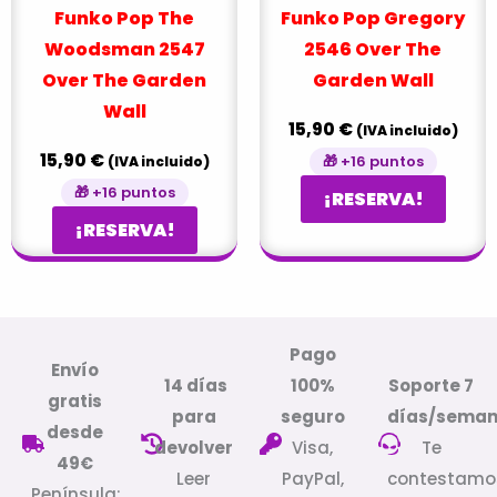
Funko Pop The
Funko Pop Gregory
Woodsman 2547
2546 Over The
Over The Garden
Garden Wall
Wall
15,90
€
(IVA incluido)
15,90
€
🎁 +16 puntos
(IVA incluido)
🎁 +16 puntos
¡RESERVA!
¡RESERVA!
Pago
Envío
14 días
100%
Soporte 7
gratis
para
seguro
días/sema
desde
devolver
Visa,
Te
49€
Leer
PayPal,
contestamo
Península: