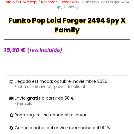
Inicio
/
Funko Pop!
/
Reservas Funko Pop
/ Funko Pop Loid Forger 2494
Spy X Family
Funko Pop Loid Forger 2494 Spy X
Family
15,90
€
(IVA incluido)
Funko
📅
Llegada estimada: octubre-noviembre 2026
Pop
Fecha orientativa del proveedor oficial
Loid
🚚
Envío
gratis
a partir de 50 €
Forger
Península
2494
🔒
Pago seguro · se abona al reservar
Spy
X
🔄
Cancela antes del envío · reembolso del 90 %
Family