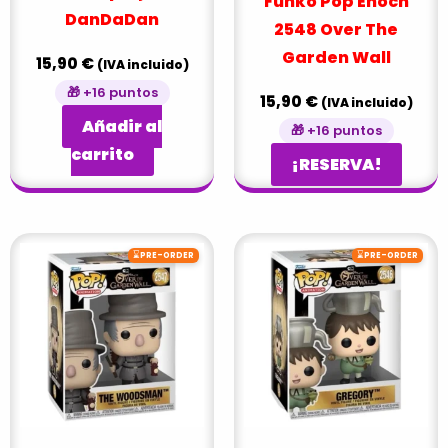
Funko Pop Enoch
DanDaDan
2548 Over The
Garden Wall
15,90
€
(IVA incluido)
🎁 +16 puntos
15,90
€
(IVA incluido)
Añadir al
🎁 +16 puntos
carrito
¡RESERVA!
⌛
⌛
PRE-ORDER
PRE-ORDER