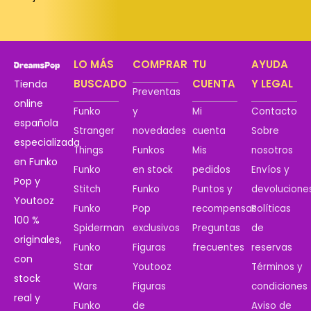
LO MÁS
COMPRAR
TU
AYUDA
BUSCADO
CUENTA
Y LEGAL
Tienda
Preventas
online
Funko
y
Mi
Contacto
española
Stranger
novedades
cuenta
Sobre
especializada
Things
Funkos
Mis
nosotros
en Funko
Funko
en stock
pedidos
Envíos y
Pop y
Stitch
Funko
Puntos y
devolucione
Youtooz
Funko
Pop
recompensas
Políticas
100 %
Spiderman
exclusivos
Preguntas
de
originales,
Funko
Figuras
frecuentes
reservas
con
Star
Youtooz
Términos y
stock
Wars
Figuras
condiciones
real y
Funko
de
Aviso de