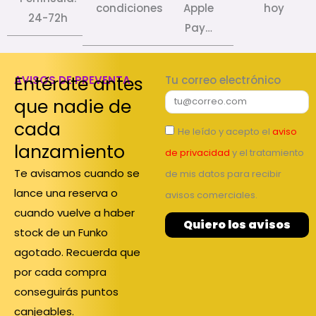
condiciones
Apple
hoy
24-72h
Pay…
Entérate antes
AVISOS DE PREVENTA
Tu correo electrónico
que nadie de
cada
He leído y acepto el
aviso
lanzamiento
de privacidad
y el tratamiento
Te avisamos cuando se
de mis datos para recibir
lance una reserva o
avisos comerciales.
cuando vuelve a haber
Quiero los avisos
stock de un Funko
agotado. Recuerda que
por cada compra
conseguirás puntos
canjeables.