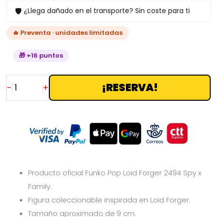
🛡
¿Llega dañado en el transporte? Sin coste para ti
cantidad
🔥 Preventa · unidades limitadas
🎁 +16 puntos
¡RESERVA!
-
+
Producto oficial Funko Pop Loid Forger 2494 Spy x
Family.
Figura coleccionable inspirada en Loid Forger.
Tamaño aproximado de 9 cm.