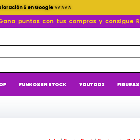
aloración 5 en Google ⭐⭐⭐⭐⭐
 puntos con tus compras y consigue REC
POP
FUNKOS EN STOCK
YOUTOOZ
FIGURAS