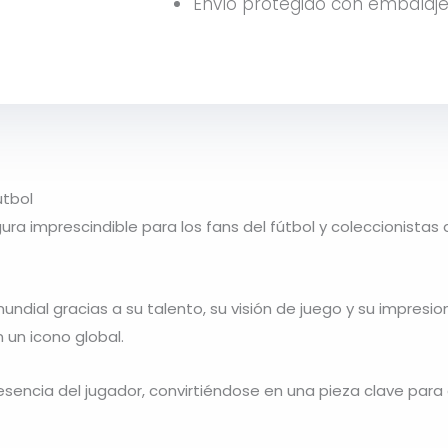
Envío protegido con embalaje
útbol
gura imprescindible para los fans del fútbol y coleccionista
undial gracias a su talento, su visión de juego y su impre
 un icono global.
 esencia del jugador, convirtiéndose en una pieza clave para