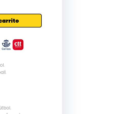
carrito
ol.
all.
útbol.