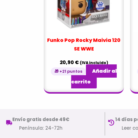
Funko Pop Rocky Maivia 120
SE WWE
20,90
€
(IVA incluido)
Añadir al
🎁 +21 puntos
carrito
Envío gratis desde 49€
14 días p
Península: 24-72h
Leer c