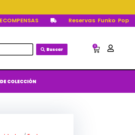
OMPENSAS
Reservas Funko Pop
0
Carrito
Buscar
 DE COLECCIÓN