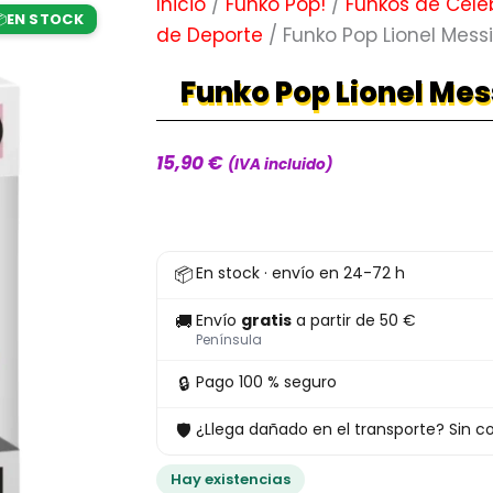
Inicio
/
Funko Pop!
/
Funkos de Cele
EN STOCK

de Deporte
/ Funko Pop Lionel Messi
Funko Pop Lionel Mess
15,90
€
(IVA incluido)
Funko
📦
En stock · envío en 24-72 h
Pop
Lionel
🚚
Envío
gratis
a partir de 50 €
Messi
Península
01
🔒
Pago 100 % seguro
Fútbol
🛡
¿Llega dañado en el transporte? Sin co
cantidad
Hay existencias