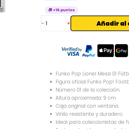
🎁 +16 puntos
Añadir al 
-
+
Funko Pop Lionel Messi 01 Fútb
Figura oficial Funko Pop! Footb
Número 01 de la colección.
Altura aproximada: 9 cm.
Caja original con ventana.
Vinilo resistente y duradero.
Ideal para coleccionistas de f