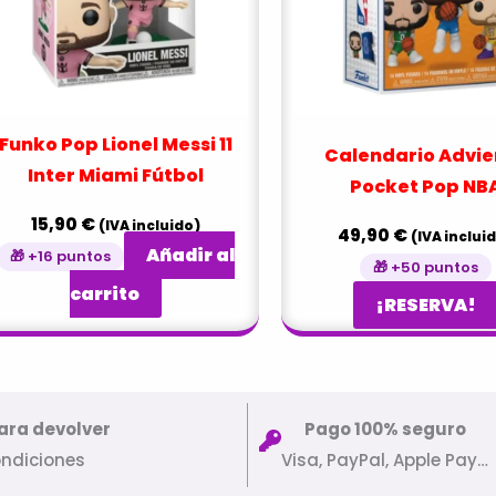
Funko Pop Lionel Messi 11
Calendario Advie
Inter Miami Fútbol
Pocket Pop NB
15,90
€
(IVA incluido)
49,90
€
(IVA inclui
Añadir al
🎁 +16 puntos
🎁 +50 puntos
carrito
¡RESERVA!
ara devolver
Pago 100% seguro
ondiciones
Visa, PayPal, Apple Pay…