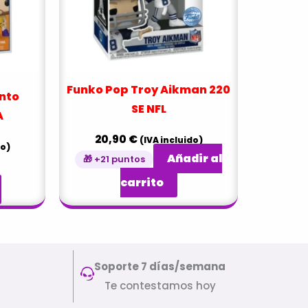
Funko Pop Troy Aikman 220
nto
SE NFL
A
20,90
€
(IVA incluido)
do)
Añadir al
🎁 +21 puntos
carrito
Soporte 7 días/semana
Te contestamos hoy