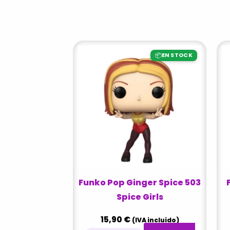
📦
EN STOCK
Funko Pop Ginger Spice 503
Spice Girls
15,90
€
(IVA incluido)