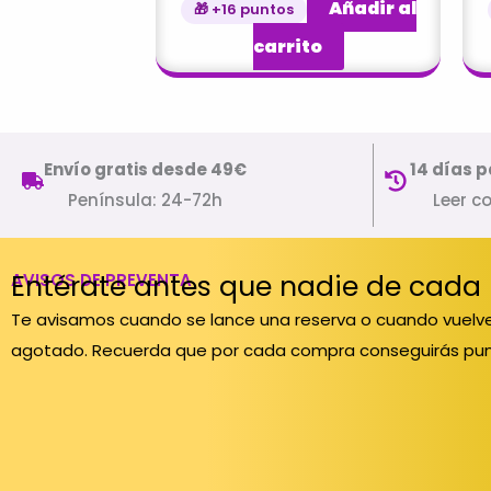
Añadir al
🎁 +16 puntos
carrito
Envío gratis desde 49€
14 días p
Península: 24-72h
Leer c
Entérate antes que nadie de cada
AVISOS DE PREVENTA
Te avisamos cuando se lance una reserva o cuando vuelve
agotado. Recuerda que por cada compra conseguirás pun