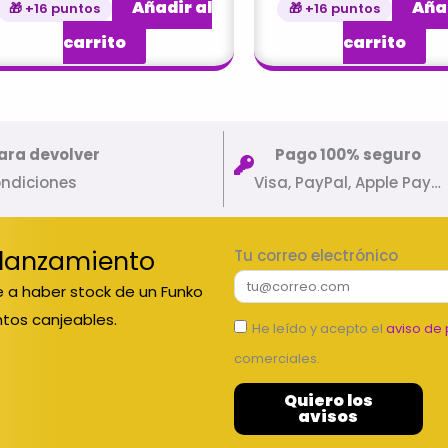
Añadir al
Añad
🎁 +16 puntos
🎁 +16 puntos
carrito
carrito
ara devolver
Pago 100% seguro
ondiciones
Visa, PayPal, Apple Pay…
 lanzamiento
Tu correo electrónico
 a haber stock de un Funko
tos canjeables.
He leído y acepto el
aviso de 
comerciales.
Quiero los
avisos