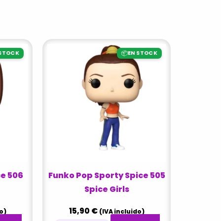
📦
 STOCK
EN STOCK
ce 506
Funko Pop Sporty Spice 505
Spice Girls
15,90
€
o)
(IVA incluido)