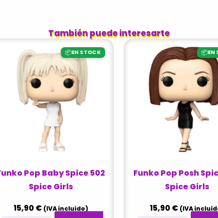
También puede interesarte
📦
📦
EN STOCK
EN
Funko Pop Baby Spice 502
Funko Pop Posh Spi
Spice Girls
Spice Girls
15,90
€
15,90
€
(IVA incluido)
(IVA incluid