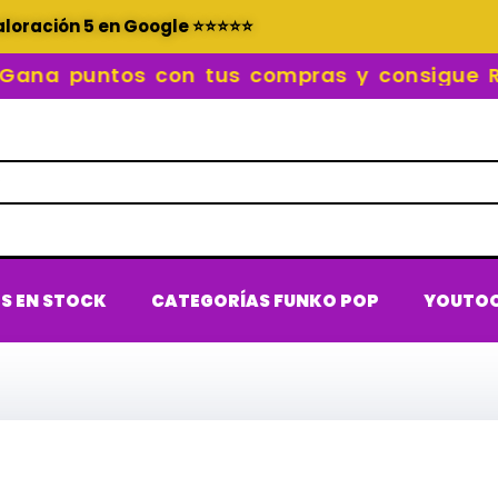
aloración 5 en Google ⭐⭐⭐⭐⭐
a puntos con tus compras y consigue REC
S EN STOCK
CATEGORÍAS FUNKO POP
YOUTO