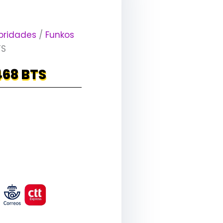
bridades
/
Funkos
TS
468 BTS