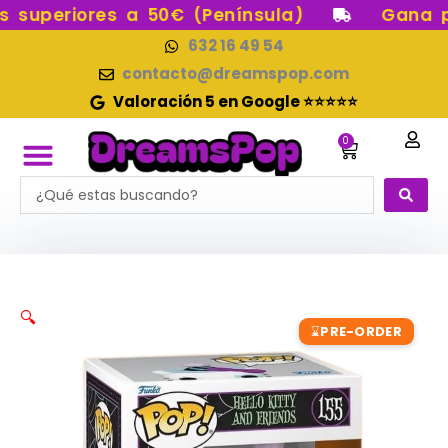
Ir
superiores a 50€ (Península)
Gana pun
al
632 16 49 54
contenido
contacto@dreamspop.com
Valoración 5 en Google ⭐⭐⭐⭐⭐
0
Carrito
Search
FUNKO POP!
RESERVAS FUNKO POP
FUNKOS EN STOCK
FIGURAS DE COLECCIÓN
...
🔍
PRE-ORDER
⌛