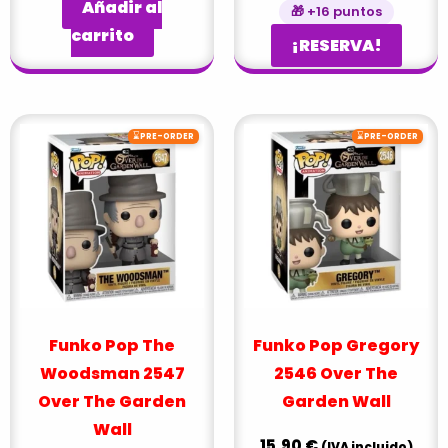
Añadir al
🎁 +16 puntos
carrito
¡RESERVA!
⌛
⌛
PRE-ORDER
PRE-ORDER
Funko Pop The
Funko Pop Gregory
Woodsman 2547
2546 Over The
Over The Garden
Garden Wall
Wall
15,90
€
(IVA incluido)