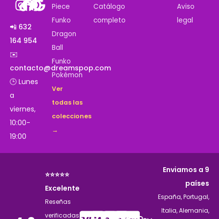
Piece
Catálogo
Aviso
Funko
completo
legal
📲 632
Dragon
164 954
Ball
✉️
Funko
contacto@dreamspop.com
Pokémon
🕒 Lunes
Ver
a
todas las
viernes,
colecciones
10:00-
→
19:00
Enviamos a 9
⭐⭐⭐⭐⭐
países
Excelente
España, Portugal,
Reseñas
Italia, Alemania,
verificadas