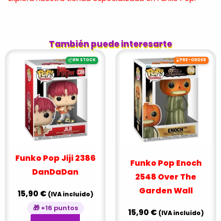
También puede interesarte
📦
⌛
EN STOCK
PRE-ORDER
Funko Pop Jiji 2386
Funko Pop Enoch
DanDaDan
2548 Over The
Garden Wall
15,90
€
(IVA incluido)
🎁 +16 puntos
15,90
€
(IVA incluido)