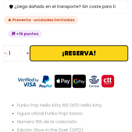
🛡
¿Llega dañado en el transporte? Sin coste para ti
cantidad
🔥 Preventa · unidades limitadas
🎁 +16 puntos
¡RESERVA!
-
+
Funko Pop Hello Kitty 155 GITD Hello Kitty.
Figura oficial Funko Pop! Sanrio.
Número 155 de la colección.
Edición Glow in the Dark (GITD).