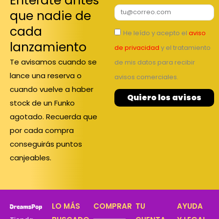
Entérate antes
que nadie de
cada
He leído y acepto el
aviso
lanzamiento
de privacidad
y el tratamiento
Te avisamos cuando se
de mis datos para recibir
lance una reserva o
avisos comerciales.
cuando vuelve a haber
Quiero los avisos
stock de un Funko
agotado. Recuerda que
por cada compra
conseguirás puntos
canjeables.
LO MÁS
COMPRAR
TU
AYUDA