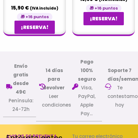
15,90
€
🎁 +16 puntos
(IVA incluido)
🎁 +16 puntos
¡RESERVA!
¡RESERVA!
Pago
Envío
14 días
100%
Soporte 7
gratis
para
seguro
días/sema
desde
devolver
Visa,
Te
49€
Leer
PayPal,
contestamo
Península:
condiciones
Apple
hoy
24-72h
Pay…
AVISOS DE PREVENTA
Tu correo electrónico