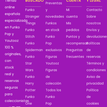
BUSCADO
CUENTA
Y LEGAL
Tienda
Preventas
online
Funko
y
Mi
Contacto
española
Stranger
novedades
cuenta
Sobre
especializada
Things
Funkos
Mis
nosotros
en Funko
Funko
en stock
pedidos
Envíos y
Pop y
Stitch
Funko
Puntos y
devolucione
Youtooz
Funko
Pop
recompensas
Políticas
100 %
Spiderman
exclusivos
Preguntas
de
originales,
Funko
Figuras
frecuentes
reservas
con
Star
Youtooz
Términos y
stock
Wars
Figuras
condiciones
real y
Funko
de
Aviso de
reservas
Harry
colección
privacidad
seguras
Potter
Todos los
Política
para
Funko
Funko
de
coleccionistas.
One
Pop
cookies