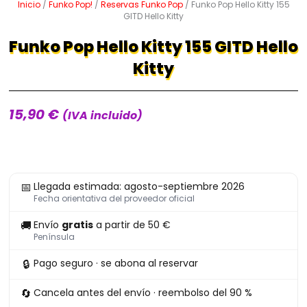
Inicio
/
Funko Pop!
/
Reservas Funko Pop
/ Funko Pop Hello Kitty 155
GITD Hello Kitty
Funko Pop Hello Kitty 155 GITD Hello
Kitty
15,90
€
(IVA incluido)
Funko
📅
Llegada estimada: agosto-septiembre 2026
Pop
Fecha orientativa del proveedor oficial
Hello
🚚
Envío
gratis
a partir de 50 €
Kitty
Península
155
🔒
Pago seguro · se abona al reservar
GITD
Hello
🔄
Cancela antes del envío · reembolso del 90 %
Kitty