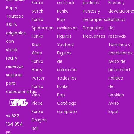
Funko
en stock
pedidos
Envíos y
Pop y
Stitch
Funko
Puntos y
devolucione
Youtooz
Funko
Pop
recompensas
Políticas
100 %
Spiderman
exclusivos
Preguntas
de
originales,
Funko
Figuras
frecuentes
reservas
con
Star
Youtooz
Términos y
stock
Wars
Figuras
condiciones
real y
Funko
de
Aviso de
reservas
Harry
colección
privacidad
seguras
Potter
Todos los
Política
para
Funko
Funko
de
coleccionistas.
One
Pop
cookies
Piece
Catálogo
Aviso
Funko
completo
legal
📲 632
Dragon
164 954
Ball
✉️