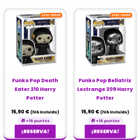
⌛
⌛
PRE-ORDER
PRE-ORDER
Funko Pop Death
Funko Pop Bellatrix
Eater 210 Harry
Lestrange 209 Harry
Potter
Potter
15,90
€
15,90
€
(IVA incluido)
(IVA incluido)
🎁 +16 puntos
🎁 +16 puntos
¡RESERVA!
¡RESERVA!