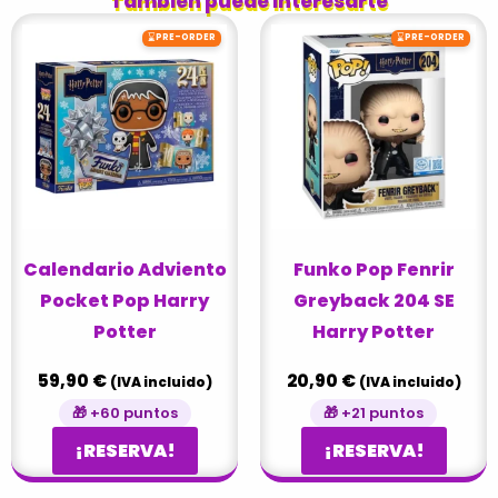
También puede interesarte
⌛
⌛
PRE-ORDER
PRE-ORDER
Calendario Adviento
Funko Pop Fenrir
Pocket Pop Harry
Greyback 204 SE
Potter
Harry Potter
59,90
€
20,90
€
(IVA incluido)
(IVA incluido)
🎁 +60 puntos
🎁 +21 puntos
¡RESERVA!
¡RESERVA!