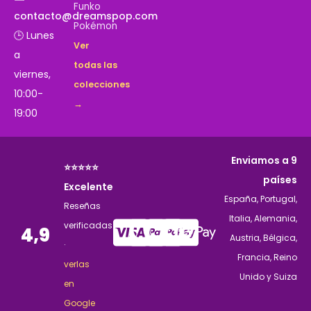
Funko
contacto@dreamspop.com
Pokémon
🕒 Lunes
Ver
a
todas las
viernes,
colecciones
10:00-
→
19:00
Enviamos a 9
⭐⭐⭐⭐⭐
países
Excelente
España, Portugal,
Reseñas
Italia, Alemania,
verificadas
4,9
Austria, Bélgica,
·
Francia, Reino
verlas
Unido y Suiza
en
Google