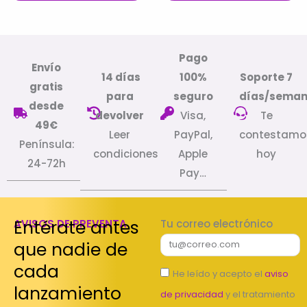
Pago
Envío
14 días
100%
Soporte 7
gratis
para
seguro
días/sema
desde
devolver
Visa,
Te
49€
Leer
PayPal,
contestamo
Península:
condiciones
Apple
hoy
24-72h
Pay…
Entérate antes
AVISOS DE PREVENTA
Tu correo electrónico
que nadie de
cada
He leído y acepto el
aviso
lanzamiento
de privacidad
y el tratamiento