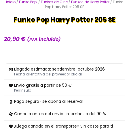
Inicio
/
Funko Pop!
/
Funkos de Cine
/
Funkos de Harry Potter
/ Funko
Pop Harry Potter 205 SE
Funko Pop Harry Potter 205 SE
20,90
€
(IVA incluido)
Funko
📅
Llegada estimada: septiembre-octubre 2026
Pop
Fecha orientativa del proveedor oficial
Harry
🚚
Envío
gratis
a partir de 50 €
Potter
Península
205
🔒
Pago seguro · se abona al reservar
SE
cantidad
🔄
Cancela antes del envío · reembolso del 90 %
🛡
¿Llega dañado en el transporte? Sin coste para ti