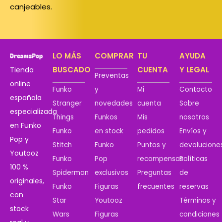
canjeables.
LO MÁS
COMPRAR
TU
AYUDA
BUSCADO
CUENTA
Y LEGAL
Tienda
Preventas
online
Funko
y
Mi
Contacto
española
Stranger
novedades
cuenta
Sobre
especializada
Things
Funkos
Mis
nosotros
en Funko
Funko
en stock
pedidos
Envíos y
Pop y
Stitch
Funko
Puntos y
devolucione
Youtooz
Funko
Pop
recompensas
Políticas
100 %
Spiderman
exclusivos
Preguntas
de
originales,
Funko
Figuras
frecuentes
reservas
con
Star
Youtooz
Términos y
stock
Wars
Figuras
condiciones