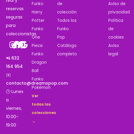
real y
Funko
de
Aviso de
reservas
Harry
colección
privacidad
seguras
Potter
Todos los
Política
para
Funko
Funko
de
coleccionistas.
One
Pop
cookies
Piece
Catálogo
Aviso
Funko
completo
legal
📲 632
Dragon
164 954
Ball
✉️
Funko
contacto@dreamspop.com
Pokémon
🕒 Lunes
Ver
a
todas las
viernes,
colecciones
10:00-
→
19:00