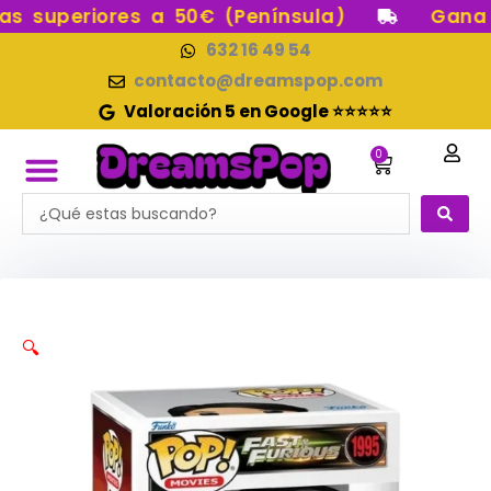
Ir
 superiores a 50€ (Península)
Gana pu
al
632 16 49 54
contenido
contacto@dreamspop.com
Valoración 5 en Google ⭐⭐⭐⭐⭐
0
Carrito
Search
FUNKO POP!
RESERVAS FUNKO POP
FUNKOS EN STOCK
FIGURAS DE COLECCIÓN
...
🔍