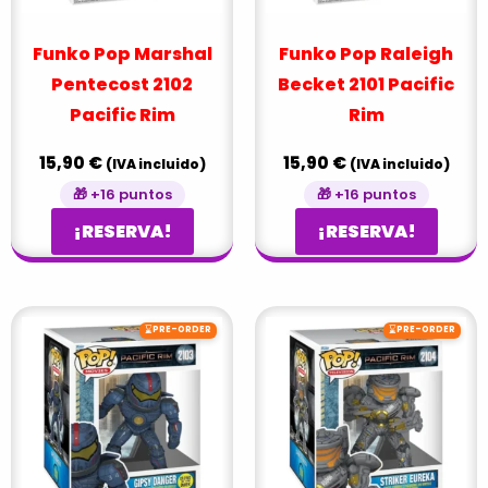
Funko Pop Marshal
Funko Pop Raleigh
Pentecost 2102
Becket 2101 Pacific
Pacific Rim
Rim
15,90
€
15,90
€
(IVA incluido)
(IVA incluido)
🎁 +16 puntos
🎁 +16 puntos
¡RESERVA!
¡RESERVA!
⌛
⌛
PRE-ORDER
PRE-ORDER