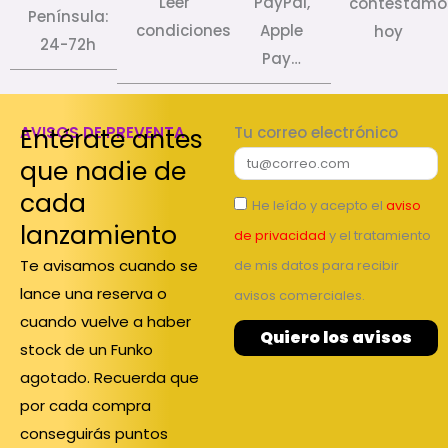
Leer
PayPal,
contestamo
Península:
condiciones
Apple
hoy
24-72h
Pay…
Entérate antes
AVISOS DE PREVENTA
Tu correo electrónico
que nadie de
cada
He leído y acepto el
aviso
lanzamiento
de privacidad
y el tratamiento
Te avisamos cuando se
de mis datos para recibir
lance una reserva o
avisos comerciales.
cuando vuelve a haber
Quiero los avisos
stock de un Funko
agotado. Recuerda que
por cada compra
conseguirás puntos