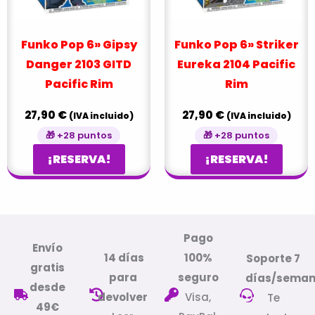
Funko Pop 6» Gipsy
Funko Pop 6» Striker
Danger 2103 GITD
Eureka 2104 Pacific
Pacific Rim
Rim
27,90
€
27,90
€
(IVA incluido)
(IVA incluido)
🎁 +28 puntos
🎁 +28 puntos
¡RESERVA!
¡RESERVA!
Pago
Envío
14 días
100%
Soporte 7
gratis
para
seguro
días/sema
desde
devolver
Visa,
Te
49€