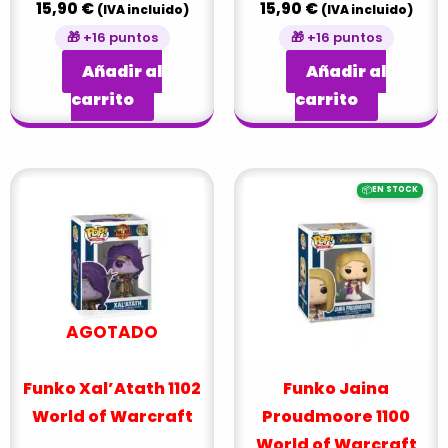
15,90
€
15,90
€
(IVA incluido)
(IVA incluido)
🎁 +16 puntos
🎁 +16 puntos
Añadir al
Añadir al
carrito
carrito
📦
EN STOCK
AGOTADO
Funko Xal’Atath 1102
Funko Jaina
World of Warcraft
Proudmoore 1100
World of Warcraft