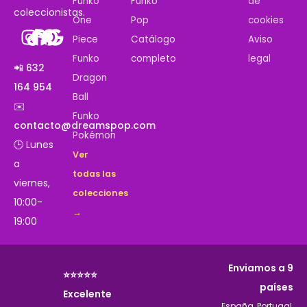
Funko
Funko
de
coleccionistas.
One
Pop
cookies
Piece
Catálogo
Aviso
Funko
completo
legal
📲 632
Dragon
164 954
Ball
✉️
Funko
contacto@dreamspop.com
Pokémon
🕒 Lunes
Ver
a
todas las
viernes,
colecciones
10:00-
→
19:00
Enviamos a 9
⭐⭐⭐⭐⭐
países
Excelente
España, Portugal,