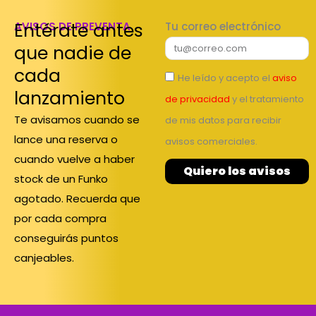
Entérate antes
AVISOS DE PREVENTA
Tu correo electrónico
que nadie de
cada
He leído y acepto el
aviso
lanzamiento
de privacidad
y el tratamiento
Te avisamos cuando se
de mis datos para recibir
lance una reserva o
avisos comerciales.
cuando vuelve a haber
Quiero los avisos
stock de un Funko
agotado. Recuerda que
por cada compra
conseguirás puntos
canjeables.